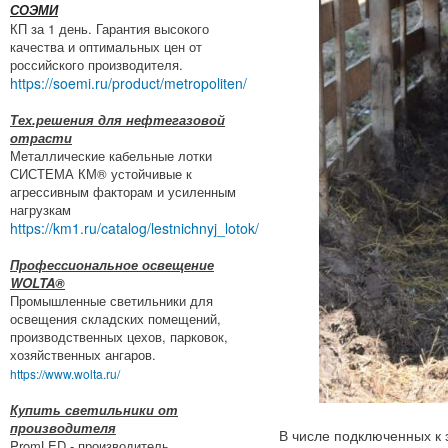
СОЭМИ
КП за 1 день. Гарантия высокого
качества и оптимальных цен от
российского производителя.
https://soemi.ru/product/metropoliten/
Тех.решения для нефтегазовой
отрасти
Металлические кабельные лотки
СИСТЕМА КМ® устойчивые к
агрессивным факторам и усиленным
нагрузкам
https://km1.ru/catalog/lestnichnyj_lotok/
Профессиональное освещение
WOLTA®
Промышленные светильники для
освещения складских помещений,
производственных цехов, парковок,
хозяйственных ангаров.
https://www.wolta.ru/
Купить светильники от
производителя
В числе подключенных к 
PromLED - производитель