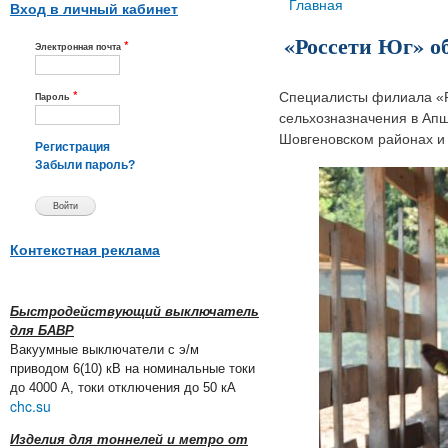
Вы здесь
Главная
Вход в личный кабинет
«Россети Юг» о
*
Электронная почта
*
Специалисты филиала «Ро
Пароль
сельхозназначения в Апш
Шовгеновском районах и
Регистрация
Забыли пароль?
Контекстная реклама
Быстродействующий выключатель
для БАВР
Вакуумные выключатели с э/м
приводом 6(10) кВ на номинальные токи
до 4000 А, токи отключения до 50 кА
chc.su
Изделия для тоннелей и метро от