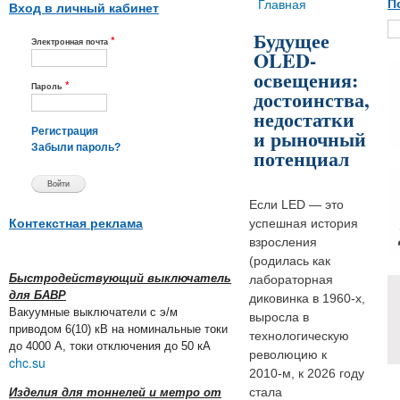
Вы здесь
Главная
П
Вход в личный кабинет
Будущее
*
Электронная почта
OLED-
освещения:
*
Пароль
достоинства,
недостатки
и рыночный
Регистрация
Забыли пароль?
потенциал
Если LED — это
Контекстная реклама
успешная история
взросления
(родилась как
Быстродействующий выключатель
лабораторная
для БАВР
диковинка в 1960‑х,
Вакуумные выключатели с э/м
выросла в
приводом 6(10) кВ на номинальные токи
технологическую
до 4000 А, токи отключения до 50 кА
революцию к
chc.su
2010‑м, к 2026 году
стала
Изделия для тоннелей и метро от