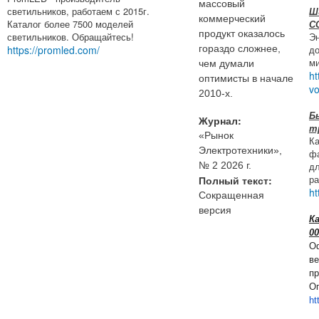
массовый
светильников, работаем с 2015г.
Ш
коммерческий
Каталог более 7500 моделей
С
продукт оказалось
светильников. Обращайтесь!
Э
https://promled.com/
до
гораздо сложнее,
ми
чем думали
ht
оптимисты в начале
vo
2010‑х.
Б
Журнал:
т
«Рынок
Ка
Электротехники»,
фа
дл
№ 2 2026 г.
ра
Полный текст:
ht
Сокращенная
версия
К
0
О
ве
пр
Оп
ht