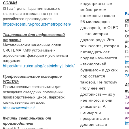
СОЭМИ
индустриальным
КП за 1 день. Гарантия высокого
мейнстримом
качества и оптимальных цен от
К
стоимостью около
российского производителя.
О
95 миллиардов
https://soemi.ru/product/metropoliten/
П
долларов), то OLED
мо
— это история
Тех.решения для нефтегазовой
Оп
отрасти
другого рода. Это
ди
Металлические кабельные лотки
Ра
технология, которая
СИСТЕМА КМ® устойчивые к
Се
пятнадцать лет
агрессивным факторам и усиленным
те
подряд называется
нагрузкам
ht
«технологией
https://km1.ru/catalog/lestnichnyj_lotok/
er
будущего» и до сих
Ре
7
Профессиональное освещение
пор остается
WOLTA®
таковой. Не потому
А
Промышленные светильники для
что у нее нет
освещения складских помещений,
т
достоинств — их у
производственных цехов, парковок,
За
нее много, и они
хозяйственных ангаров.
тр
уникальны. А
о
https://www.wolta.ru/
т
потому что
до
Купить светильники от
превратить эти
ht
производителя
достоинства в
PromLED - производитель