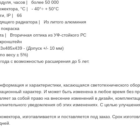
дуля, часов | более 50 000
жектора, °С | - 40°÷ + 50°C
и, IP | 66
одящего радиатора | Из литого алюминия
 покраска
а | Вторичная оптика из УФ-стойкого PC
 кронштейн
х485х439 - (Допуск +/- 10 мм)
 по весу ± 5%)
года с возможностью расширения до 5 лет.
информация и характеристики, касающаяся светотехнического обо
ационный характер. И может быть изменена в любое время без п
вляет за собой право на внесение изменений в дизайн, комплектац
олнительного уведомления об этих изменениях. С целью улучшения
жектора, изготавливается и поставляется под заказ. Срок изготовле
дней.