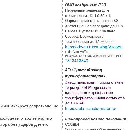
ОМП воздушных ЛЭП
Передовые решения для
мониторинга ЛЭП 6-35 кВ.
Определение места и типа КЗ,
дистанционная передача данных.
Работа в условиях Крайнего
Севера. Возможность
тестирования до 12 месяцев.
https://dc-en.ru/catalog/20/229/
erid: 2VfnxwytZgt
Реклама. ООО "ДС-ИНЖИНИРИНГ". ИНН
7813413840
АО «Тульский завод
трансформаторов»
Завод производит тороидальные
тр-ры до 7 кВА, дроссели,
;
однофазные и трехфазные
трансформаторы мощностью от 5
до 100кВА.
 минимизирует сопротивление
https://tula-transformator.ru/
сходный отвод тепла, что
Шинопровод нового поколения
СОЭМИ
ктора без ущерба для его
Энергоэффективный шинопровод