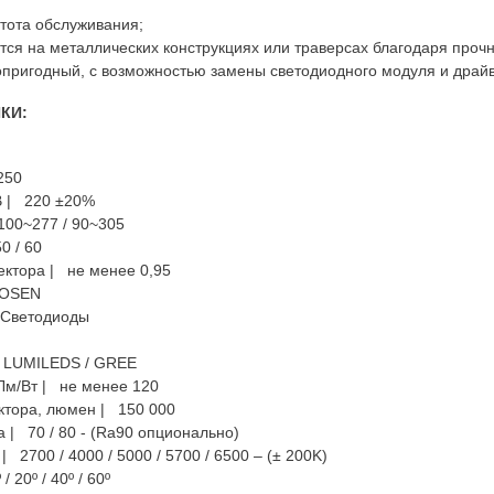
тота обслуживания;
тся на металлических конструкциях или траверсах благодаря проч
пригодный, с возможностью замены светодиодного модуля и драй
КИ:
250
В | 220 ±20%
100~277 / 90~305
0 / 60
ктора | не менее 0,95
SOSEN
| Светодиоды
| LUMILEDS / GREE
Лм/Вт | не менее 120
ктора, люмен | 150 000
 | 70 / 80 - (Ra90 опционально)
 2700 / 4000 / 5000 / 5700 / 6500 – (± 200K)
 20º / 40º / 60º