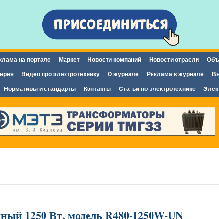
Перейти к
основному
содержанию
клама на портале
Маркет
Новости компаний
Новости отрасли
Объ
ерея
Видео про электротехнику
О журнале
Реклама в журнале
Вы
Нормативы и стандарты
Контакты
Статьи по электротехнике
Элек
дный 1250 Вт, модель R480-1250W-UN