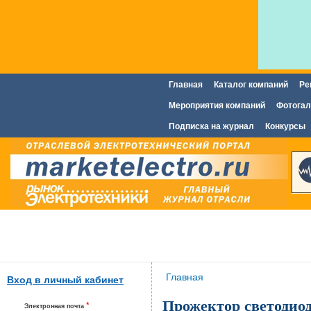
Главная
Каталог компаний
Ре
Главное меню
Мероприятия компаний
Фотогал
Подписка на журнал
Конкурсы
Вы здесь
Главная
Вход в личный кабинет
Прожектор светодио
*
Электронная почта