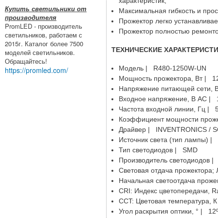
характеристик;
Купить светильники от
Максимальная гибкость и прос
производителя
Прожектор легко устанавливае
PromLED - производитель
Прожектор полностью ремонто
светильников, работаем с
2015г. Каталог более 7500
ТЕХНИЧЕСКИЕ ХАРАКТЕРИСТИ
моделей светильников.
Обращайтесь!
Модель | R480-1250W-UN
https://promled.com/
Мощность прожектора, Вт | 1
Напряжение питающей сети, 
Входное напряжение, В АС | 
Частота входной линии, Гц | 5
Коэффициент мощности проже
Драйвер | INVENTRONICS / 
Источник света (тип лампы) 
Тип светодиодов | SMD
Производитель светодиодов 
Световая отдача прожектора; 
Начальная светоотдача проже
CRI: Индекс цветопередачи, Ra
CCT: Цветовая температура, К |
Угол раскрытия оптики, ° | 12º /