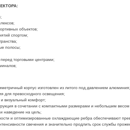
ЕКТОРА:
;
лексов;
ортивных объектов;
нятий спортом;
ранства;
ые полосы;
 перед торговыми центрами;
миналов;
мметричный корпус изготовлен из литого под давлением алюминия
я для превосходного освещения;
и визуальный комфорт;
рукция в сочетании с компактными размерами и небольшим весом
 и наведение на цель;
ости и оптимизированные охлаждающие ребра обеспечивают прево
нтенсивности свечения и значительно продлить срок службы проже