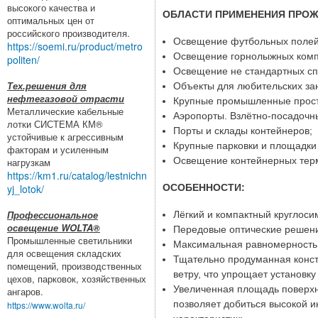
высокого качества и
ОБЛАСТИ ПРИМЕНЕНИЯ ПРОЖ
оптимальных цен от
российского производителя.
Освещение футбольных полей
https://soemi.ru/product/metro
Освещение горнолыжных комп
politen/
Освещение не стандартных сп
Тех.решения для
Объекты для любительских за
нефтегазовой отрасти
Крупные промышленные прост
Металлические кабельные
Аэропорты. Взлётно-посадочн
лотки СИСТЕМА КМ®
Порты и склады контейнеров;
устойчивые к агрессивным
Крупные парковки и площадки
факторам и усиленным
Освещение контейнерных тер
нагрузкам
https://km1.ru/catalog/lestnichn
ОСОБЕННОСТИ:
yj_lotok/
Профессиональное
Лёгкий и компактный круглоси
освещение WOLTA®
Передовые оптические решени
Промышленные светильники
Максимальная равномерность 
для освещения складских
Тщательно продуманная конст
помещений, производственных
ветру, что упрощает установку
цехов, парковок, хозяйственных
Увеличенная площадь поверхн
ангаров.
позволяет добиться высокой и
https://www.wolta.ru/