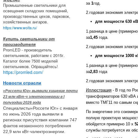
за
1
год.
Промышленные светильники для
освещения складских помещений,
2.годовая экономия электр
производственных цехов, парковок,
хозяйственных ангаров.
для мощности 630 кВ
https://www.wolta.ru/
1.разница в цене (примерн
за
1,45
года.
Купить светильники от
производителя
2.годовая экономия электр
PromLED - производитель
светильников, работаем с 2015г.
для мощности 1000 к
Каталог более 7500 моделей
1.разница в цене (примерн
светильников. Обращайтесь!
https://promled.com/
за
2,83
года
2.годовая экономия электр
Новости отрасли
Иллюстрация
- В год по Ро
«Россети Юг» выявили хищение почти
трансформаторов 630 кВА 
23 млн кВт·ч электроэнергии в I
вместо ТМГ11 по самым ск
полугодии 2026 года
Специалисты«Россети Юг» с января
По энергетике это соизмер
по июнь 2026 года выявили в
полную проектную мощност
регионах присутствия компании 747
обойдется примерно 10 х
5
фактов незаконного потребления
службы потребуется их об
22,9 млн кВт·чэлектроэнергии.