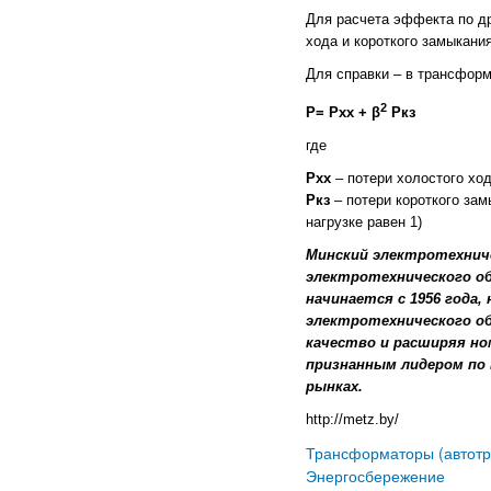
Для расчета эффекта по др
хода и короткого замыкания
Для справки – в трансформ
2
Р= Рхх +
β
Ркз
где
Рхх
– потери холостого хо
Ркз
– потери короткого за
нагрузке равен 1)
Минский электротехниче
электротехнического об
начинается с 1956 года
электротехнического о
качество и расширяя но
признанным лидером по
рынках.
http://metz.by/
Трансформаторы (автотр
Энергосбережение