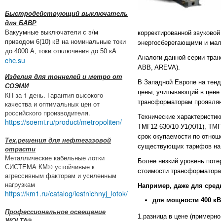
Быстродействующий выключатель
для БАВР
Вакуумные выключатели с э/м
корректированной звуково
приводом 6(10) кВ на номинальные токи
энергосберегающими и ма
до 4000 А, токи отключения до 50 кА
Аналоги данной серии тр
chc.su
ABB, AREVA).
Изделия для тоннелей и метро от
В Западной Европе на тенд
СОЭМИ
цены, учитывающий в цене 
КП за 1 день. Гарантия высокого
трансформаторам проявляют
качества и оптимальных цен от
российского производителя.
Технические характеристик
https://soemi.ru/product/metropoliten/
ТМГ12-630/10-У1(ХЛ1), ТМГ
срок окупаемости по отнош
Тех.решения для нефтегазовой
существующих тарифов на 
отрасти
Металлические кабельные лотки
Более низкий уровень поте
СИСТЕМА КМ® устойчивые к
стоимости трансформатора 
агрессивным факторам и усиленным
нагрузкам
Например, даже для средн
https://km1.ru/catalog/lestnichnyj_lotok/
для мощности 400 кВ
Профессиональное освещение
1.разница в цене (примерн
WOLTA®