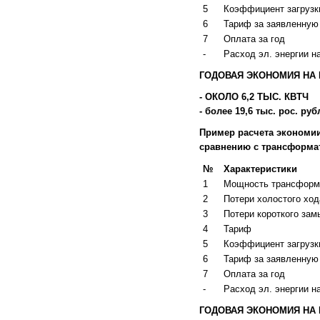
5
Коэффициент загрузки
6
Тариф за заявленную 
7
Оплата за год
-
Расход эл. энергии на
ГОДОВАЯ ЭКОНОМИЯ НА 
- ОКОЛО
6,2
ТЫС. КВТЧ
- более
19,6
тыс. рос. руб
Пример расчета экономи
сравнению с трансформа
№
Характеристики
1
Мощность трансформ
2
Потери холостого ход
3
Потери короткого зам
4
Тариф
5
Коэффициент загрузки
6
Тариф за заявленную 
7
Оплата за год
-
Расход эл. энергии на
ГОДОВАЯ ЭКОНОМИЯ НА 