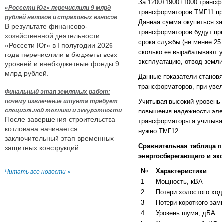
За 1200+1900+1000 трансф
«Россети Юг» перечислили 9 млрд
трансформаторов ТМГ11 п
рублей налогов и страховых взносов
Данная сумма окупиться з
В результате финансово-
трансформаторов будут пр
хозяйственной деятельности
срока службы (не менее 25
«Россети Юг» в I полугодии 2026
сколько ее вырабатывают у
года перечислили в бюджеты всех
эксплуатацию, отвод земли 
уровней и внебюджетные фонды 9
млрд рублей.
Данные показатели становя
трансформаторов, при уве
Финальный этап земляных работ:
почему извлечение шпунта требует
Учитывая высокий уровень 
специальной техники и аккуратности
повышения надежности эле
После завершения строительства
трансформаторы а учитыва
котлована начинается
нужно ТМГ12.
заключительный этап временных
Сравнительная таблица п
защитных конструкций.
энергосберегающего и эк
№
Характеристики
Читать все новости »
1
Мощность, кВА
2
Потери холостого ход
3
Потери короткого зам
4
Уровень шума, дБА