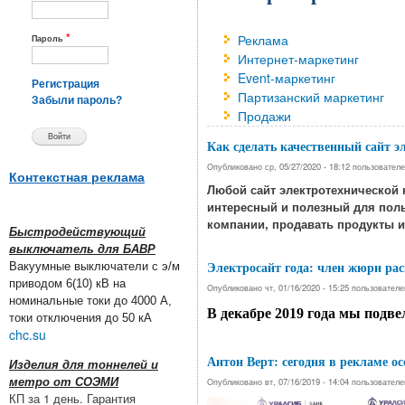
*
Реклама
Пароль
Интернет-маркетинг
Event-маркетинг
Регистрация
Партизанский маркетинг
Забыли пароль?
Продажи
Как сделать качественный сайт э
Опубликовано ср, 05/27/2020 - 18:12 пользовател
Контекстная реклама
Любой сайт электротехнической 
интересный и полезный для поль
компании, продавать продукты и
Быстродействующий
выключатель для БАВР
Электросайт года: член жюри ра
Вакуумные выключатели с э/м
приводом 6(10) кВ на
Опубликовано чт, 01/16/2020 - 15:25 пользовател
номинальные токи до 4000 А,
В декабре 2019 года мы подве
токи отключения до 50 кА
chc.su
Антон Верт: сегодня в рекламе о
Изделия для тоннелей и
Опубликовано вт, 07/16/2019 - 14:04 пользовател
метро от СОЭМИ
КП за 1 день. Гарантия