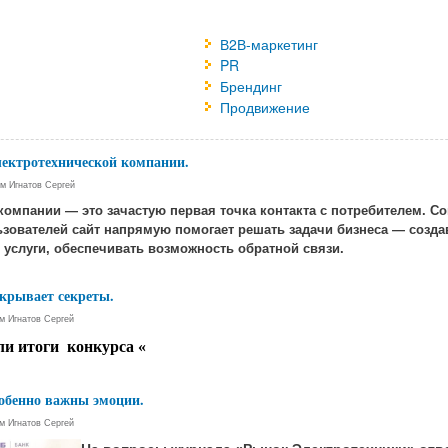
В2В-маркетинг
PR
Брендинг
Продвижение
лектротехнической компании.
ем
Игнатов Сергей
компании — это зачастую первая точка контакта с потребителем. 
зователей сайт напрямую помогает решать задачи бизнеса — созд
 услуги, обеспечивать возможность обратной связи.
скрывает секреты.
ем
Игнатов Сергей
ли итоги конкурса «
собенно важны эмоции.
ем
Игнатов Сергей