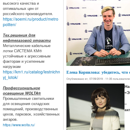
высокого качества и
оптимальных цен от
российского производителя.
https://soemi.ru/product/metro
politen/
Тех.решения для
нефтегазовой отрасти
Металлические кабельные
лотки СИСТЕМА КМ®
устойчивые к агрессивным
факторам и усиленным
нагрузкам
https://km1.ru/catalog/lestnichn
Елена Корнилова: убедитесь, что
yj_lotok/
Опубликовано вт, 07/09/2019 - 11:35 пользовател
На
Профессиональное
«Э
освещение WOLTA®
Промышленные светильники
для освещения складских
– 
помещений, производственных
ак
цехов, парковок, хозяйственных
ангаров.
https://www.wolta.ru/