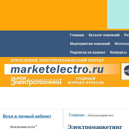
Главная
Каталог компаний
Ре
Главное меню
Мероприятия компаний
Фотогал
Подписка на журнал
Конкурсы
Вы здесь
Главная
»
Электромаркетинг
Вход в личный кабинет
Электромаркетинг
*
Электронная почта