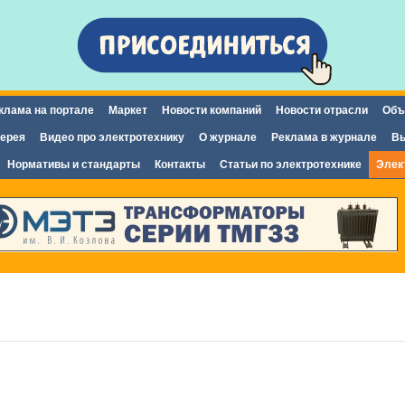
Перейти к
основному
содержанию
клама на портале
Маркет
Новости компаний
Новости отрасли
Объ
ерея
Видео про электротехнику
О журнале
Реклама в журнале
Вы
Нормативы и стандарты
Контакты
Статьи по электротехнике
Элек