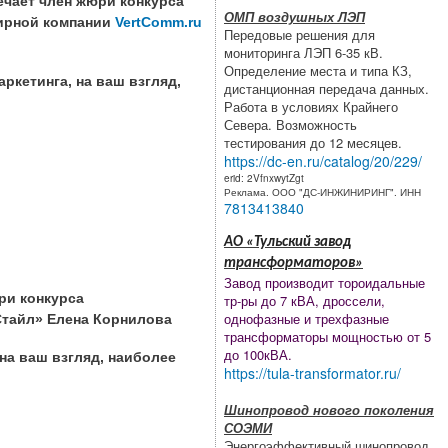
ечает член жюри конкурса
ОМП воздушных ЛЭП
нирной компании
VertComm.ru
Передовые решения для
мониторинга ЛЭП 6-35 кВ.
Определение места и типа КЗ,
аркетинга, на ваш взгляд,
дистанционная передача данных.
Работа в условиях Крайнего
Севера. Возможность
тестирования до 12 месяцев.
https://dc-en.ru/catalog/20/229/
erid: 2VfnxwytZgt
Реклама. ООО "ДС-ИНЖИНИРИНГ". ИНН
7813413840
АО «Тульский завод
трансформаторов»
Завод производит тороидальные
ри конкурса
тр-ры до 7 кВА, дроссели,
однофазные и трехфазные
Стайл» Елена Корнилова
трансформаторы мощностью от 5
до 100кВА.
на ваш взгляд, наиболее
https://tula-transformator.ru/
Шинопровод нового поколения
СОЭМИ
Энергоэффективный шинопровод