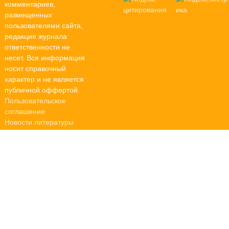
комментариев,
размещенных
пользователями сайта,
редакция журнала
ответственности не
несет. Вся информация
носит справочный
характер и не является
публичной оффертой.
Пользовательское
соглашение
Новости литературы