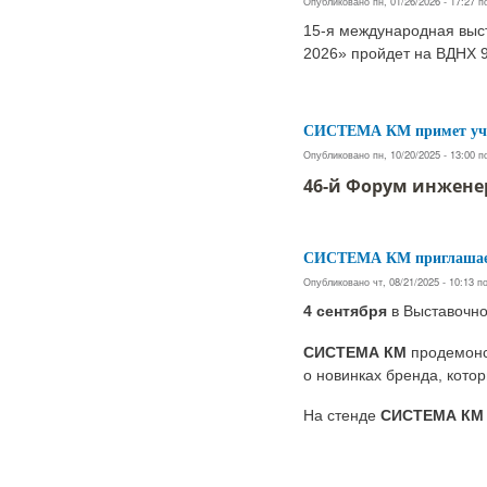
Опубликовано пн, 01/26/2026 - 17:27 
15-я международная выст
2026» пройдет на ВДНХ 9
СИСТЕМА КМ примет учас
Опубликовано пн, 10/20/2025 - 13:00 
46-й Форум инжене
СИСТЕМА КМ приглашает
Опубликовано чт, 08/21/2025 - 10:13 
4 сентября
в Выставочн
СИСТЕМА КМ
продемонст
о новинках бренда, кото
На стенде
СИСТЕМА КМ