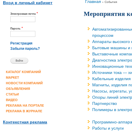
Вы здесь
Главная
»
События
Вход в личный кабинет
Мероприятия к
*
Электронная почта
*
Автоматизированны
Пароль
процессом
Аппараты высокого 
Регистрация
Бытовые машины и
Забыли пароль?
Выставочные компа
Диагностика электр
Инновационные тех
Источники тока — х
КАТАЛОГ КОМПАНИЙ
Кабельные изделия
МАРКЕТ
НОВОСТИ КОМПАНИЙ
Магниты, изделия п
ОБЪЯВЛЕНИЯ
Насосы, агрегаты, 
СТАТЬИ
Опоры линий элект
ВИДЕО
Партнерство
РЕКЛАМА НА ПОРТАЛЕ
Полимеры в электро
РЕКЛАМА В ЖУРНАЛЕ
Программно-аппара
Контекстная реклама
Работы и услуги