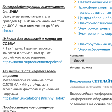
Светотехнические и
Трансформаторы (а
Быстродействующий выключатель
для БАВР
трансформаторные 
Вакуумные выключатели с э/м
Центры сбора и об
приводом 6(10) кВ на номинальные токи
Электроизоляционн
до 4000 А, токи отключения до 50 кА
Электромонтажные и
chc.su
Электропечи, элект
Изделия для тоннелей и метро от
Электроугольные и
СОЭМИ
КП за 1 день. Гарантия высокого
Энергосбережение
качества и оптимальных цен от
Компания
российского производителя.
https://soemi.ru/product/metropoliten/
Условия поиска
Тех.решения для нефтегазовой
отрасти
Металлические кабельные лотки
Конференция СИТИЛАЙТ
СИСТЕМА КМ® устойчивые к
Опубликовано чт, 07/02/2026 - 18:23 
агрессивным факторам и усиленным
нагрузкам
Всероссийкая конференци
https://km1.ru/catalog/lestnichnyj_lotok/
конференции обсуждаютс
освещения на основе пе
Профессиональное освещение
WOLTA®