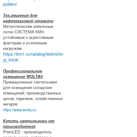
politen/
Тех.решения для
нефтегазовой отрасти
Металлические кабельные
лотки СИСТЕМА КМ®
устойчивые к агрессивным
факторам и усиленным
нагрузкам
https://km1.ru/catalog/lestnichn
yj_lotok/
Профессиональное
освещение WOLTA®
Промышленные светильники
для освещения складских
помещений, производственных
цехов, парковок, хозяйственных
ангаров.
https://www.wolta.ru/
Купить светильники от
производителя
PromLED - производитель