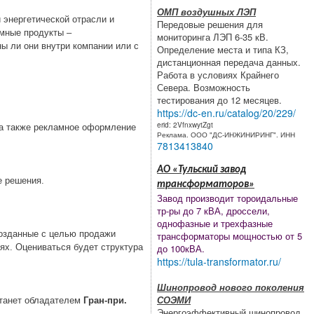
ОМП воздушных ЛЭП
 энергетической отрасли и
Передовые решения для
амные продукты –
мониторинга ЛЭП 6-35 кВ.
ны ли они внутри компании или с
Определение места и типа КЗ,
дистанционная передача данных.
Работа в условиях Крайнего
Севера. Возможность
тестирования до 12 месяцев.
https://dc-en.ru/catalog/20/229/
erid: 2VfnxwytZgt
а также рекламное оформление
Реклама. ООО "ДС-ИНЖИНИРИНГ". ИНН
7813413840
АО «Тульский завод
е решения.
трансформаторов»
Завод производит тороидальные
тр-ры до 7 кВА, дроссели,
однофазные и трехфазные
созданные с целью продажи
трансформаторы мощностью от 5
до 100кВА.
ях. Оцениваться будет структура
https://tula-transformator.ru/
Шинопровод нового поколения
СОЭМИ
станет обладателем
Гран-при.
Энергоэффективный шинопровод