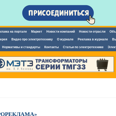
Перейти к
основному
содержанию
клама на портале
Маркет
Новости компаний
Новости отрасли
Объ
ерея
Видео про электротехнику
О журнале
Реклама в журнале
Вы
Нормативы и стандарты
Контакты
Статьи по электротехнике
Элек
РОРЕКЛАМА»