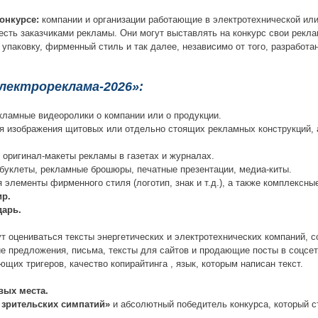
онкурсе:
компании и организации работающие в электротехнической или
сть заказчиками рекламы. Они могут выставлять на конкурс свои рекл
упаковку, фирменный стиль и так далее, независимо от того, разработа
лектрореклама-2026»:
ламные видеоролики о компании или о продукции.
 изображения щитовых или отдельно стоящих рекламных конструкций, 
оригинал-макеты рекламы в газетах и журналах.
 буклеты, рекламные брошюры, печатные презентации, медиа-киты.
элементы фирменного стиля (логотип, знак и т.д.), а также комплексны
ир.
дарь.
т оцениваться тексты энергетических и электротехнических компаний, 
ие предложения, письма, тексты для сайтов и продающие посты в соцсет
щих тригеров, качество копирайтинга , язык, которым написан текст.
вых места.
 зрительских симпатий»
и абсолютный победитель конкурса, который 