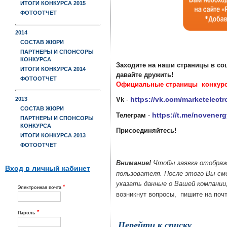
ИТОГИ КОНКУРСА 2015
ФОТООТЧЕТ
2014
СОСТАВ ЖЮРИ
ПАРТНЕРЫ И СПОНСОРЫ
КОНКУРСА
Заходите на наши страницы в соц
ИТОГИ КОНКУРСА 2014
давайте дружить!
ФОТООТЧЕТ
Официальные страницы конкурса
https://vk.com/marketelectr
Vk
-
2013
СОСТАВ ЖЮРИ
https://t.me/novenerg
Телеграм
-
ПАРТНЕРЫ И СПОНСОРЫ
КОНКУРСА
Присоединяйтесь!
ИТОГИ КОНКУРСА 2013
ФОТООТЧЕТ
Внимание!
Чтобы заявка отобража
Вход в личный кабинет
пользователя.
После этого Вы см
указать данные о Вашей компании,
*
Электронная почта
возникнут вопросы, пишите на поч
*
Пароль
Перейти к списку