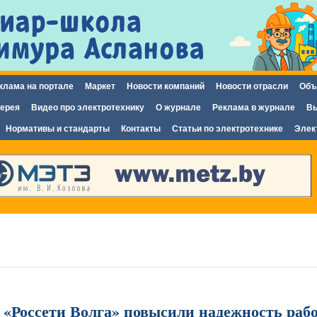
Перейти к
основному
содержанию
клама на портале
Маркет
Новости компаний
Новости отрасли
Объ
ерея
Видео про электротехнику
О журнале
Реклама в журнале
Вы
Нормативы и стандарты
Контакты
Статьи по электротехнике
Элек
«Россети Волга» повысили надежность рабо