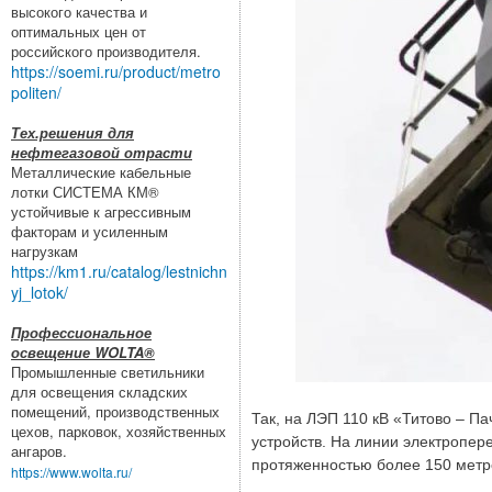
высокого качества и
оптимальных цен от
российского производителя.
https://soemi.ru/product/metro
politen/
Тех.решения для
нефтегазовой отрасти
Металлические кабельные
лотки СИСТЕМА КМ®
устойчивые к агрессивным
факторам и усиленным
нагрузкам
https://km1.ru/catalog/lestnichn
yj_lotok/
Профессиональное
освещение WOLTA®
Промышленные светильники
для освещения складских
помещений, производственных
Так, на ЛЭП 110 кВ «Титово – П
цехов, парковок, хозяйственных
устройств. На линии электропер
ангаров.
протяженностью более 150 метр
https://www.wolta.ru/