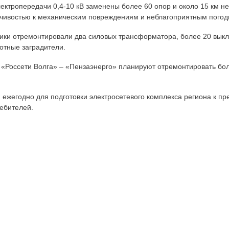
электропередачи 0,4-10 кВ заменены более 60 опор и около 15 км 
чивостью к механическим повреждениям и неблагоприятным пого
ики отремонтировали два силовых трансформатора, более 20 выклю
отные заградители.
и «Россети Волга» – «Пензаэнерго» планируют отремонтировать бол
 ежегодно для подготовки электросетевого комплекса региона к 
ебителей.