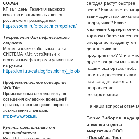
сегодня растут быстрее
СОЭМИ
КП за 1 день. Гарантия высокого
всего? Как меняется мод
качества и оптимальных цен от
взаимодействия заказчик
российского производителя.
подрядчика? Какие
https://soemi.ru/product/metropoliten/
ключевые барьеры сейча
тормозят более массово
Тех.решения для нефтегазовой
отрасти
внедрение продвинутой
Металлические кабельные лотки
диагностики на
СИСТЕМА КМ® устойчивые к
предприятиях? Эти и мн
агрессивным факторам и усиленным
другие вопросы мы зада
нагрузкам
нашим экспертам, чтобы
https://km1.ru/catalog/lestnichnyj_lotok/
понять и рассказать вам,
чем сегодня живет это
Профессиональное освещение
WOLTA®
направление
Промышленные светильники для
электротехники.
освещения складских помещений,
производственных цехов, парковок,
На наши вопросы отвеча
хозяйственных ангаров.
https://www.wolta.ru/
Борис Зиборов, ведущ
инженер отдела
Купить светильники от
энергетики ООО
производителя
«ПромМаш Тест
PromLED - производитель