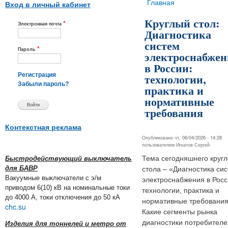
Вы здесь
Главная
Вход в личный кабинет
Круглый стол:
*
Электронная почта
Диагностика
систем
*
Пароль
электроснабжен
в России:
технологии,
Регистрация
Забыли пароль?
практика и
нормативные
требования
Контекстная реклама
Опубликовано чт, 06/04/2026 - 14:28
пользователем
Игнатов Сергей
Тема сегодняшнего кругл
Быстродействующий выключатель
для БАВР
стола – «Диагностика си
Вакуумные выключатели с э/м
электроснабжения в Росс
приводом 6(10) кВ на номинальные токи
технологии, практика и
до 4000 А, токи отключения до 50 кА
нормативные требования
chc.su
Какие сегменты рынка
диагностики потребителе
Изделия для тоннелей и метро от