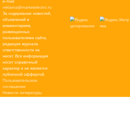
e-mail:
reklama@marketelectro.ru
За содержание новостей,
объявлений и
комментариев,
размещенных
пользователями сайта,
редакция журнала
ответственности не
несет. Вся информация
носит справочный
характер и не является
публичной оффертой.
Пользовательское
соглашение
Новости литературы