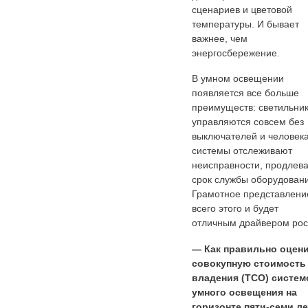
сценариев и цветовой
температуры. И бывает
важнее, чем
энергосбережение.
В умном освещении
появляется все больше
преимуществ: светильни
управляются совсем без
выключателей и человека
системы отслеживают
неисправности, продлев
срок службы оборудован
Грамотное представлени
всего этого и будет
отличным драйвером рос
— Как правильно оцен
совокупную стоимость
владения (TCO) систем
умного освещения на
горизонте пяти-семи л