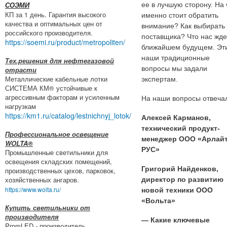
ее в лучшую сторону. На 
СОЭМИ
КП за 1 день. Гарантия высокого
именно стоит обратить
качества и оптимальных цен от
внимание? Как выбирать
российского производителя.
поставщика? Что нас жде
https://soemi.ru/product/metropoliten/
ближайшем будущем. Эт
наши традиционные
Тех.решения для нефтегазовой
вопросы мы задали
отрасти
Металлические кабельные лотки
экспертам.
СИСТЕМА КМ® устойчивые к
агрессивным факторам и усиленным
На наши вопросы отвеча
нагрузкам
https://km1.ru/catalog/lestnichnyj_lotok/
Алексей Карманов,
технический продукт-
Профессиональное освещение
менеджер ООО «Арлай
WOLTA®
РУС»
Промышленные светильники для
освещения складских помещений,
Григорий Найденков,
производственных цехов, парковок,
хозяйственных ангаров.
директор по развитию
https://www.wolta.ru/
новой техники ООО
«Вольта»
Купить светильники от
производителя
— Какие ключевые
PromLED - производитель