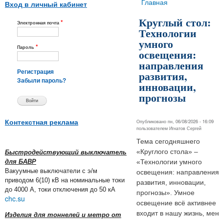
Вы здесь
Главная
Вход в личный кабинет
Круглый стол:
*
Электронная почта
Технологии
умного
*
Пароль
освещения:
направления
развития,
Регистрация
Забыли пароль?
инновации,
прогнозы
Опубликовано пн, 06/08/2026 - 16:09
Контекстная реклама
пользователем
Игнатов Сергей
Тема сегодняшнего
«Круглого стола» –
Быстродействующий выключатель
для БАВР
«Технологии умного
Вакуумные выключатели с э/м
освещения: направления
приводом 6(10) кВ на номинальные токи
развития, инновации,
до 4000 А, токи отключения до 50 кА
прогнозы». Умное
chc.su
освещение всё активнее
входит в нашу жизнь, ме
Изделия для тоннелей и метро от