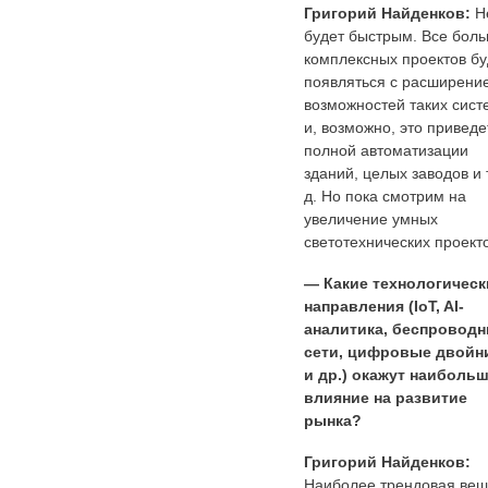
Григорий Найденков:
Н
будет быстрым. Все бол
комплексных проектов бу
появляться с расширени
возможностей таких сист
и, возможно, это приведе
полной автоматизации
зданий, целых заводов и т
д. Но пока смотрим на
увеличение умных
светотехнических проекто
— Какие технологическ
направления (IoT, AI-
аналитика, беспровод
сети, цифровые двойн
и др.) окажут наиболь
влияние на развитие
рынка?
Григорий Найденков:
Наиболее трендовая вещ