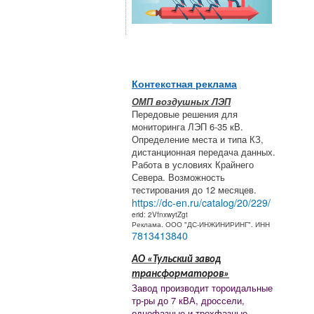
Контекстная реклама
ОМП воздушных ЛЭП
Передовые решения для
мониторинга ЛЭП 6-35 кВ.
Определение места и типа КЗ,
дистанционная передача данных.
Работа в условиях Крайнего
Севера. Возможность
тестирования до 12 месяцев.
https://dc-en.ru/catalog/20/229/
erid: 2VfnxwytZgt
Реклама. ООО "ДС-ИНЖИНИРИНГ". ИНН
7813413840
АО «Тульский завод
трансформаторов»
Завод производит тороидальные
тр-ры до 7 кВА, дроссели,
однофазные и трехфазные