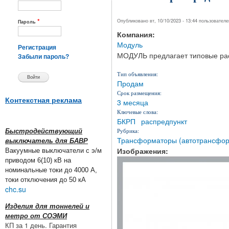
*
Опубликовано вт, 10/10/2023 - 13:44 пользовател
Пароль
Компания:
Модуль
Регистрация
МОДУЛЬ предлагает типовые рас
Забыли пароль?
Тип объявления:
Продам
Срок размещения:
Контекстная реклама
3 месяца
Ключевые слова:
БКРП
распредпункт
Рубрика:
Быстродействующий
Трансформаторы (автотрансфор
выключатель для БАВР
Изображения:
Вакуумные выключатели с э/м
приводом 6(10) кВ на
номинальные токи до 4000 А,
токи отключения до 50 кА
chc.su
Изделия для тоннелей и
метро от СОЭМИ
КП за 1 день. Гарантия