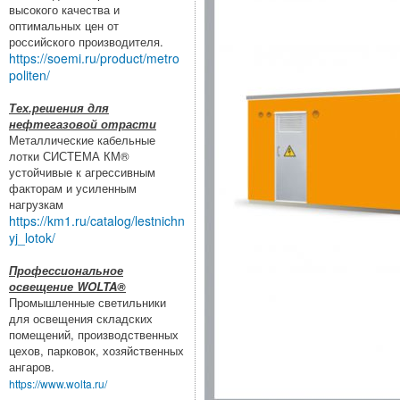
высокого качества и
оптимальных цен от
российского производителя.
https://soemi.ru/product/metro
politen/
Тех.решения для
нефтегазовой отрасти
Металлические кабельные
лотки СИСТЕМА КМ®
устойчивые к агрессивным
факторам и усиленным
нагрузкам
https://km1.ru/catalog/lestnichn
yj_lotok/
Профессиональное
освещение WOLTA®
Промышленные светильники
для освещения складских
помещений, производственных
цехов, парковок, хозяйственных
ангаров.
https://www.wolta.ru/