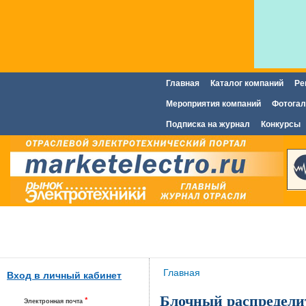
Главная
Каталог компаний
Ре
Главное меню
Мероприятия компаний
Фотогал
Подписка на журнал
Конкурсы
Вы здесь
Главная
Вход в личный кабинет
Блочный распредели
*
Электронная почта