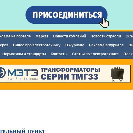
Перейти к
основному
содержанию
клама на портале
Маркет
Новости компаний
Новости отрасли
Объ
ерея
Видео про электротехнику
О журнале
Реклама в журнале
Вы
Нормативы и стандарты
Контакты
Статьи по электротехнике
Элек
тельный пункт