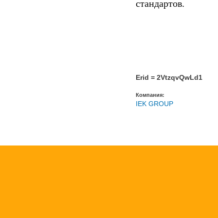
стандартов.
Erid = 2VtzqvQwLd1
Компания:
IEK GROUP