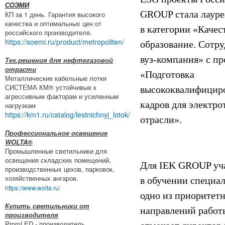
СОЭМИ
GROUP стала лауре
КП за 1 день. Гарантия высокого
качества и оптимальных цен от
в категории «Качес
российского производителя.
https://soemi.ru/product/metropoliten/
образование. Сотр
вуз-компания» с п
Тех.решения для нефтегазовой
отрасти
«Подготовка
Металлические кабельные лотки
СИСТЕМА КМ® устойчивые к
высококвалифицир
агрессивным факторам и усиленным
кадров для электро
нагрузкам
https://km1.ru/catalog/lestnichnyj_lotok/
отрасли».
Профессиональное освещение
WOLTA®
Промышленные светильники для
освещения складских помещений,
Для IEK GROUP уч
производственных цехов, парковок,
хозяйственных ангаров.
в обучении специа
https://www.wolta.ru/
одно из приоритет
Купить светильники от
направлений работ
производителя
PromLED - производитель