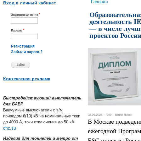
Вы здесь
Главная
Вход в личный кабинет
Образовательна
*
Электронная почта
деятельность 
― в числе луч
*
Пароль
проектов Росси
Регистрация
Забыли пароль?
Контекстная реклама
Быстродействующий выключатель
для БАВР
Вакуумные выключатели с э/м
02.09.2025 - 19:54 -
Юлия Янсон
приводом 6(10) кВ на номинальные токи
В Москве подведен
до 4000 А, токи отключения до 50 кА
chc.su
ежегодной Програ
Изделия для тоннелей и метро от
ESG проекты Росси