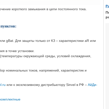
Р
ение короткого замыкания в цепи постоянного тока.
П
р
 пунктов:
ли gBat. Для защиты только от КЗ – характеристики aR или
я в точке установки.
 (температуры окружающей среды, условий охлаждения,
ор номинальных токов, напряжений, характеристик и
l.ru
или к эксклюзивному дистрибьютору Sinvel в РФ –
АйДи-
 комплектные