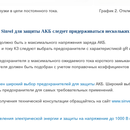
ки в цепи постоянного тока.
График 2. Отключ
 Sinvel для защиты АКБ следует придерживаться нескольких
олжно быть ≥ максимального напряжения заряда АКБ.
 и току КЗ следуют выбрать предохранители с характеристикой gR и
охранителя ≥ максимального ожидаемого тока короткого замыкани
еля должен быть подобран с учетом поправочных коэффициентов
влен широкий выбор предохранителей для защиты
АКБ. Широкий выб
ь предохранители для самых требовательных применений.
олучения технической консультации обращайтесь на сайт
www.sinve
еления электрической энергии и защиты на напряжение до 1000 В