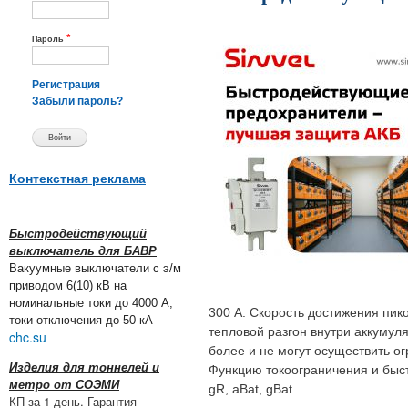
*
Пароль
Регистрация
Забыли пароль?
Контекстная реклама
Быстродействующий
выключатель для БАВР
Вакуумные выключатели с э/м
приводом 6(10) кВ на
номинальные токи до 4000 А,
300 А. Скорость достижения пик
токи отключения до 50 кА
тепловой разгон внутри аккумул
chc.su
более и не могут осуществить ог
Изделия для тоннелей и
Функцию токоограничения и быст
метро от СОЭМИ
gR, aBat, gBat.
КП за 1 день. Гарантия