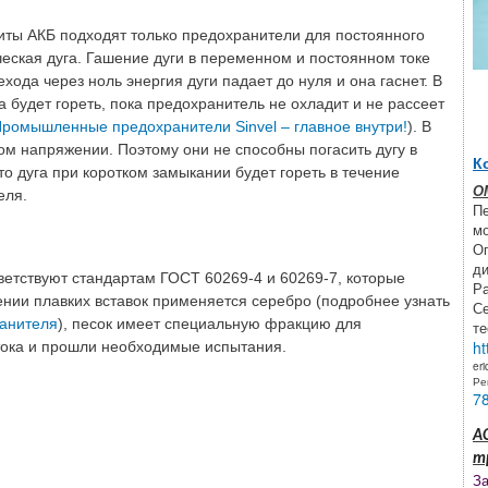
ты АКБ подходят только предохранители для постоянного
ческая дуга. Гашение дуги в переменном и постоянном токе
ода через ноль энергия дуги падает до нуля и она гаснет. В
 будет гореть, пока предохранитель не охладит и не рассеет
ромышленные предохранители Sinvel – главное внутри!
). В
м напряжении. Поэтому они не способны погасить дугу в
К
о дуга при коротком замыкании будет гореть в течение
О
еля.
П
мо
Оп
ди
етствуют стандартам ГОСТ 60269-4 и 60269-7, которые
Ра
нии плавких вставок применяется серебро (подробнее узнать
Се
ранителя
), песок имеет специальную фракцию для
те
ht
тока и прошли необходимые испытания.
er
Ре
7
А
т
За