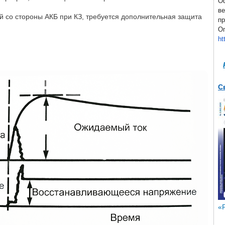
О
ве
й со стороны АКБ при КЗ, требуется дополнительная защита
пр
Оп
ht
С
«