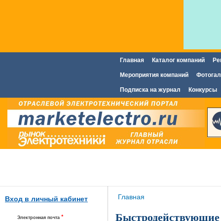
Главная
Каталог компаний
Ре
Главное меню
Мероприятия компаний
Фотогал
Подписка на журнал
Конкурсы
Вы здесь
Главная
Вход в личный кабинет
Быстродействующие 
*
Электронная почта