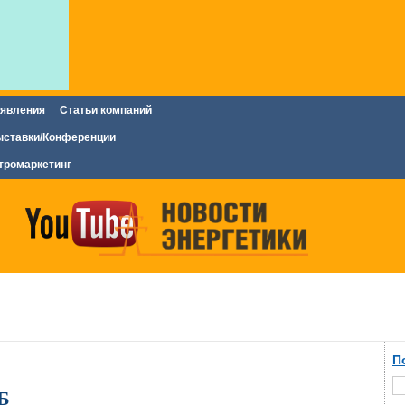
явления
Статьи компаний
ставки/Конференции
тромаркетинг
П
Б