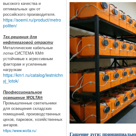
высокого качества и
оптимальных цен от
российского производителя.
https://soemi.ru/product/metro
politen/
Тех.решения для
нефтегазовой отрасти
Металлические кабельные
лотки СИСТЕМА КМ®
устойчивые к агрессивным
факторам и усиленным
нагрузкам
https://km1.ru/catalog/lestnichn
yj_lotok/
Профессиональное
освещение WOLTA®
Промышленные светильники
для освещения складских
помещений, производственных
цехов, парковок, хозяйственных
ангаров.
https://www.wolta.ru/
Гашение дуги: принципиальн