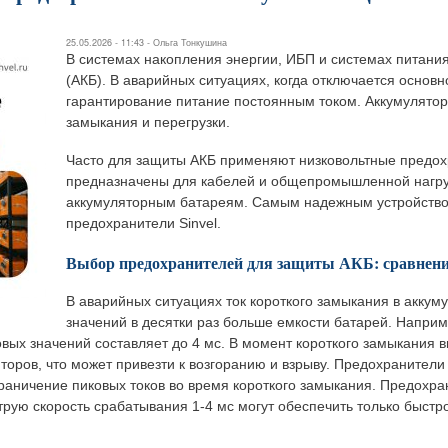
25.05.2026 - 11:43 -
Ольга Тонкушина
В системах накопления энергии, ИБП и системах питани
(АКБ). В аварийных ситуациях, когда отключается основ
гарантирование питание постоянным током. Аккумулятор
замыкания и перегрузки.
Часто для защиты АКБ применяют низковольтные предох
предназначены для кабелей и общепромышленной нагруз
аккумуляторным батареям. Самым надежным устройств
предохранители Sinvel.
Выбор предохранителей для защиты АКБ: сравнение х
В аварийных ситуациях ток короткого замыкания в аккум
значений в десятки раз больше емкости батарей. Наприме
овых значений составляет до 4 мс. В момент короткого замыкания
яторов, что может привезти к возгоранию и взрыву. Предохранители
раничение пиковых токов во время короткого замыкания. Предохран
рую скорость срабатывания 1-4 мс могут обеспечить только быстр