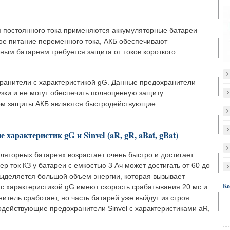
я постоянного тока применяются аккумуляторные батареи
ное питание переменного тока, АКБ обеспечивают
ным батареям требуется защита от токов короткого
ранители с характеристикой gG. Данные предохранители
ки и не могут обеспечить полноценную защиту
ом защиты АКБ являются быстродействующие
арактеристик gG и Sinvel (aR, gR, aBat, gBat)
уляторных батареях возрастает очень быстро и достигает
р ток КЗ у батареи с емкостью 3 Ач может достигать от 60 до
 выделяется большой объем энергии, которая вызывает
Ко
 с характеристикой gG имеют скорость срабатывания 20 мс и
итель сработает, но часть батарей уже выйдут из строя.
одействующие предохранители Sinvel с характеристиками aR,