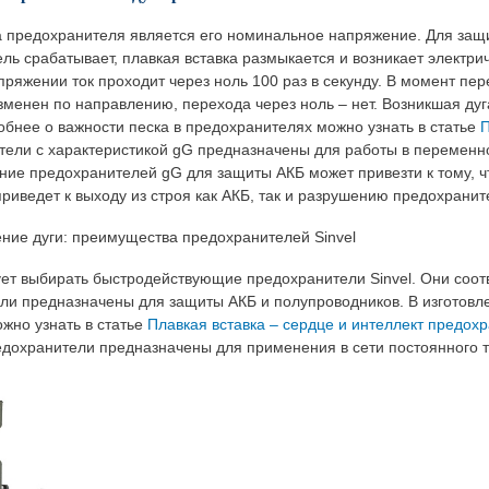
предохранителя является его номинальное напряжение. Для защи
ль срабатывает, плавкая вставка размыкается и возникает электри
яжении ток проходит через ноль 100 раз в секунду. В момент перех
менен по направлению, перехода через ноль – нет. Возникшая дуга
бнее о важности песка в предохранителях можно узнать в статье
П
ели с характеристикой gG предназначены для работы в переменно
ние предохранителей gG для защиты АКБ может привезти к тому, чт
приведет к выходу из строя как АКБ, так и разрушению предохранит
ние дуги: преимущества предохранителей Sinvel
ет выбирать быстродействующие предохранители Sinvel. Они соотв
ли предназначены для защиты АКБ и полупроводников. В изготовле
ожно узнать в статье
Плавкая вставка – сердце и интеллект предох
едохранители предназначены для применения в сети постоянного 