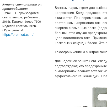
Купить светильники от
Важным параметром для выбора 
производителя
PromLED - производитель
напряжения. Когда предохраните
светильников, работаем с
отличается. При переменном напр
2015г. Каталог более 7500
постоянном напряжение ток неиз
моделей светильников.
энергию с помощью песка (подро
Обращайтесь!
большинстве случае предохранит
https://promled.com/
цепи постоянного тока. Примене
нескольких секунд и более. Это 
Токоограничение и быстрое гаше
Для надежной защиты АКБ следу
подтверждают, что предохраните
о материалах плавких вставок м
эффективного гашения дуги. Пр