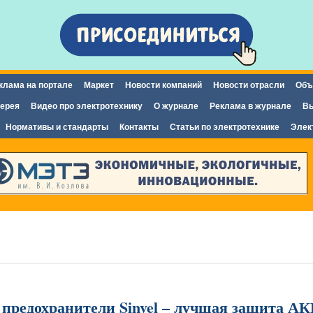
Перейти к
основному
содержанию
клама на портале
Маркет
Новости компаний
Новости отрасли
Объ
ерея
Видео про электротехнику
О журнале
Реклама в журнале
Вы
Нормативы и стандарты
Контакты
Статьи по электротехнике
Элек
предохранители Sinvel – лучшая защита АК