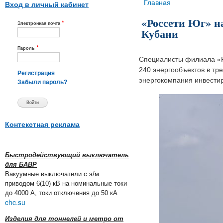
Вы здесь
Главная
Вход в личный кабинет
«Россети Юг» н
*
Электронная почта
Кубани
*
Пароль
Специалисты филиала «Ро
240 энергообъектов в тр
Регистрация
энергокомпания инвестир
Забыли пароль?
Контекстная реклама
Быстродействующий выключатель
для БАВР
Вакуумные выключатели с э/м
приводом 6(10) кВ на номинальные токи
до 4000 А, токи отключения до 50 кА
chc.su
Изделия для тоннелей и метро от