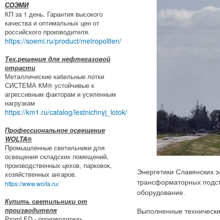
СОЭМИ
КП за 1 день. Гарантия высокого
качества и оптимальных цен от
российского производителя.
https://soemi.ru/product/metropoliten/
Тех.решения для нефтегазовой
отрасти
Металлические кабельные лотки
СИСТЕМА КМ® устойчивые к
агрессивным факторам и усиленным
нагрузкам
https://km1.ru/catalog/lestnichnyj_lotok/
Профессиональное освещение
WOLTA®
Промышленные светильники для
освещения складских помещений,
производственных цехов, парковок,
Энергетики Славянских э
хозяйственных ангаров.
трансформаторных подст
https://www.wolta.ru/
оборудование.
Купить светильники от
производителя
Выполненные технические
PromLED - производитель