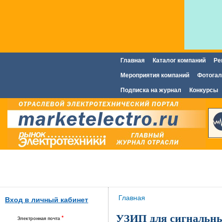
Главная
Каталог компаний
Ре
Главное меню
Мероприятия компаний
Фотогал
Подписка на журнал
Конкурсы
Вы здесь
Главная
Вход в личный кабинет
УЗИП для сигнальны
*
Электронная почта