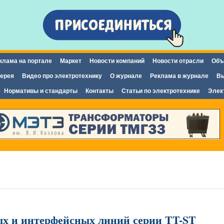
Перейти к
основному
содержанию
клама на портале
Маркет
Новости компаний
Новости отрасли
Объ
ерея
Видео про электротехнику
О журнале
Реклама в журнале
Вы
Нормативы и стандарты
Контакты
Статьи по электротехнике
Элек
х и интерфейсных линий серии TT-ST