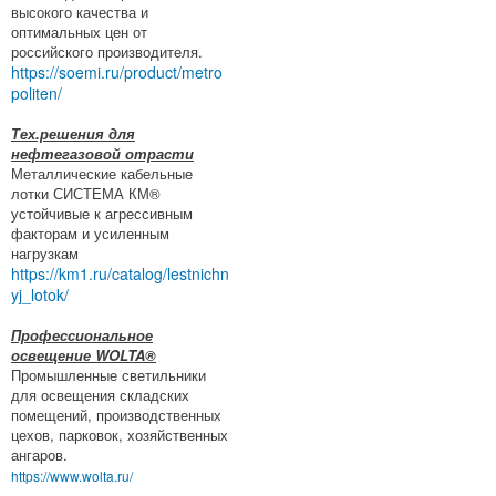
высокого качества и
оптимальных цен от
российского производителя.
https://soemi.ru/product/metro
politen/
Тех.решения для
нефтегазовой отрасти
Металлические кабельные
лотки СИСТЕМА КМ®
устойчивые к агрессивным
факторам и усиленным
нагрузкам
https://km1.ru/catalog/lestnichn
yj_lotok/
Профессиональное
освещение WOLTA®
Промышленные светильники
для освещения складских
помещений, производственных
цехов, парковок, хозяйственных
ангаров.
https://www.wolta.ru/