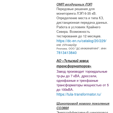
ОМП воздушных ЛЭП
Передовые решения для
мониторинга ЛЭП 6-35 кВ.
Определение места и типа КЗ,
дистанционная передача данных.
Работа в условиях Крайнего
Севера. Возможность
тестирования до 12 месяцев.
https://dc-en.ru/catalog/20/229/
erid: 2VfnxwytZgt
Реклама. ООО "ДС-ИНЖИНИРИНГ". ИНН
7813413840
АО «Тульский завод
трансформаторов»
Завод производит тороидальные
тр-ры до 7 кВА, дроссели,
однофазные и трехфазные
трансформаторы мощностью от 5
до 100кВА.
https://tula-transformator.ru/
Шинопровод нового поколения
СОЭМИ
Энергоэффективный шинопровод