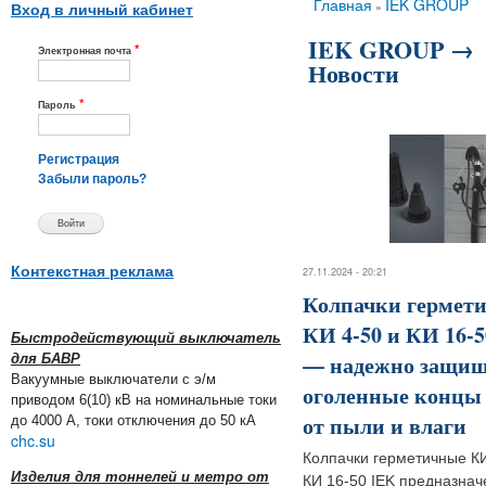
Вы здесь
Главная
IEK GROUP
»
Вход в личный кабинет
IEK GROUP →
*
Электронная почта
Новости
*
Пароль
Регистрация
Забыли пароль?
Контекстная реклама
27.11.2024 - 20:21
Колпачки гермет
КИ 4-50 и КИ 16-
Быстродействующий выключатель
— надежно защи
для БАВР
Вакуумные выключатели с э/м
оголенные конц
приводом 6(10) кВ на номинальные токи
от пыли и влаги
до 4000 А, токи отключения до 50 кА
chc.su
Колпачки герметичные КИ
Изделия для тоннелей и метро от
КИ 16-50 IEK предназнач