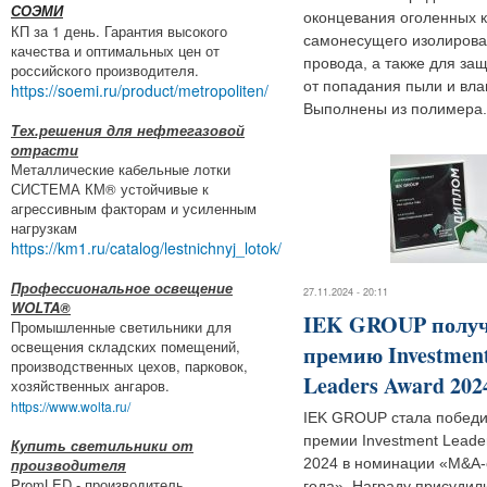
СОЭМИ
оконцевания оголенных 
КП за 1 день. Гарантия высокого
самонесущего изолирова
качества и оптимальных цен от
провода, а также для за
российского производителя.
от попадания пыли и вла
https://soemi.ru/product/metropoliten/
Выполнены из полимера.
Тех.решения для нефтегазовой
отрасти
Металлические кабельные лотки
СИСТЕМА КМ® устойчивые к
агрессивным факторам и усиленным
нагрузкам
https://km1.ru/catalog/lestnichnyj_lotok/
Профессиональное освещение
27.11.2024 - 20:11
WOLTA®
IEK GROUP полу
Промышленные светильники для
освещения складских помещений,
премию Investmen
производственных цехов, парковок,
Leaders Award 202
хозяйственных ангаров.
https://www.wolta.ru/
IEK GROUP стала побед
премии Investment Leade
Купить светильники от
производителя
2024 в номинации «M&A-
PromLED - производитель
года». Награду присудил