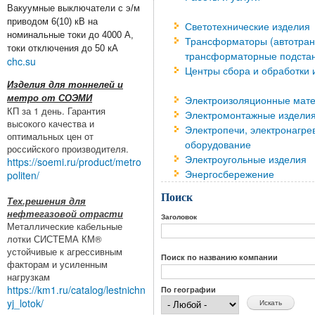
Вакуумные выключатели с э/м
приводом 6(10) кВ на
Светотехнические изделия
номинальные токи до 4000 А,
Трансформаторы (автотра
токи отключения до 50 кА
трансформаторные подстан
chc.su
Центры сбора и обработки
Изделия для тоннелей и
метро от СОЭМИ
Электроизоляционные мат
КП за 1 день. Гарантия
Электромонтажные изделия
высокого качества и
Электропечи, электронагре
оптимальных цен от
оборудование
российского производителя.
Электроугольные изделия
https://soemi.ru/product/metro
Энергосбережение
politen/
Поиск
Тех.решения для
нефтегазовой отрасти
Заголовок
Металлические кабельные
лотки СИСТЕМА КМ®
устойчивые к агрессивным
Поиск по названию компании
факторам и усиленным
нагрузкам
https://km1.ru/catalog/lestnichn
По географии
yj_lotok/