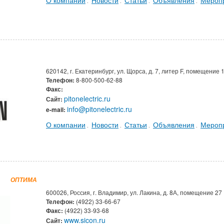
.
.
.
.
620142, г. Екатеринбург, ул. Щорса, д. 7, литер F, помещение 
Телефон:
8-800-500-62-88
Факс:
pitonelectric.ru
Сайт:
info@pitonelectric.ru
e-mail:
О компании
Новости
Статьи
Объявления
Мероп
.
.
.
.
"
ОПТИМА
600026, Россия, г. Владимир, ул. Лакина, д. 8А, помещение 27
Телефон:
(4922) 33-66-67
Факс:
(4922) 33-93-68
www.sicon.ru
Сайт: