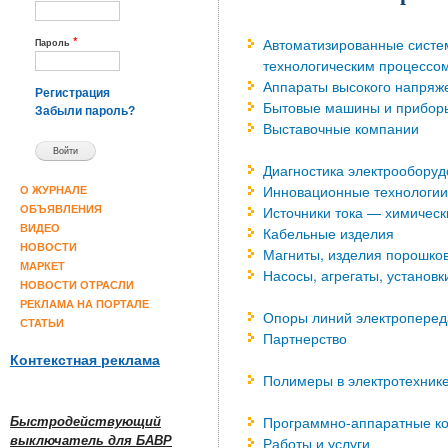
*
Автоматизированные систе
Пароль
технологическим процессо
Аппараты высокого напряж
Регистрация
Бытовые машины и прибор
Забыли пароль?
Выставочные компании
Диагностика электрообору
Инновационные технологии
О ЖУРНАЛЕ
Источники тока — химическ
ОБЪЯВЛЕНИЯ
ВИДЕО
Кабельные изделия
НОВОСТИ
Магниты, изделия порошко
МАРКЕТ
Насосы, агрегаты, установ
НОВОСТИ ОТРАСЛИ
РЕКЛАМА НА ПОРТАЛЕ
Опоры линий электроперед
СТАТЬИ
Партнерство
Контекстная реклама
Полимеры в электротехник
Программно-аппаратные к
Быстродействующий
выключатель для БАВР
Работы и услуги