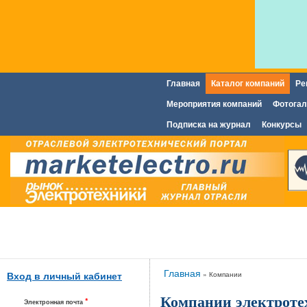
Главная
Каталог компаний
Ре
Главное меню
Мероприятия компаний
Фотогал
Подписка на журнал
Конкурсы
Вы здесь
Главная
»
Компании
Вход в личный кабинет
Компании электроте
*
Электронная почта