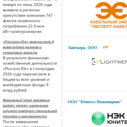
января по июнь 2026 года
выявили в регионах
присутствия компании 747
фактов незаконного
потребления 22,9 млн
кВт·чэлектроэнергии.
«Россети Юг» перечислили 9
Лайтверк, ООО
VIP
млрд рублей налогов и
страховых взносов
В результате финансово-
хозяйственной деятельности
«Россети Юг» в I полугодии
2026 года перечислили в
бюджеты всех уровней и
внебюджетные фонды 9
млрд рублей.
Финальный этап земляных
ООО "Юнител Инжиниринг"
работ: почему извлечение
шпунта требует специальной
техники и аккуратности
После завершения