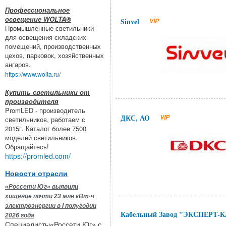
Профессиональное
освещение WOLTA®
Sinvel
VIP
Промышленные светильники
для освещения складских
помещений, производственных
цехов, парковок, хозяйственных
ангаров.
https://www.wolta.ru/
Купить светильники от
производителя
PromLED - производитель
ДКС, АО
VIP
светильников, работаем с
2015г. Каталог более 7500
моделей светильников.
Обращайтесь!
https://promled.com/
Новости отрасли
«Россети Юг» выявили
хищение почти 23 млн кВт·ч
электроэнергии в I полугодии
Кабельный Завод "ЭКСПЕРТ-
2026 года
Специалисты«Россети Юг» с