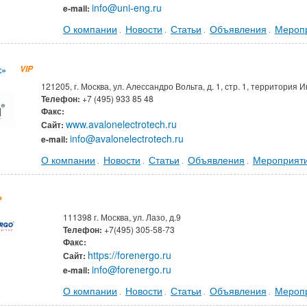
info@uni-eng.ru
e-mail:
О компании
Новости
Статьи
Объявления
Мероп
.
.
.
.
х»
VIP
121205, г. Москва, ул. Алессандро Вольта, д. 1, стр. 1, территори
Телефон:
+7 (495) 933 85 48
Факс:
www.avalonelectrotech.ru
Сайт:
info@avalonelectrotech.ru
e-mail:
О компании
Новости
Статьи
Объявления
Мероприят
.
.
.
.
P
111398 г. Москва, ул. Лазо, д.9
Телефон:
+7(495) 305-58-73
Факс:
https://forenergo.ru
Сайт:
info@forenergo.ru
e-mail:
О компании
Новости
Статьи
Объявления
Мероп
.
.
.
.