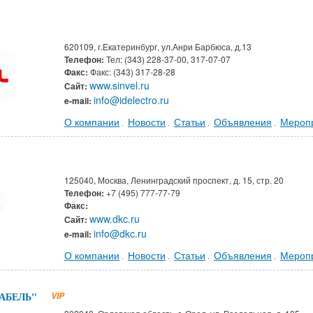
620109, г.Екатеринбург, ул.Анри Барбюса, д.13
Телефон:
Тел: (343) 228-37-00, 317-07-07
Факс:
Факс: (343) 317-28-28
www.sinvel.ru
Сайт:
info@idelectro.ru
e-mail:
О компании
Новости
Статьи
Объявления
Мероп
.
.
.
.
125040, Москва, Ленинградский проспект, д. 15, стр. 20
Телефон:
+7 (495) 777-77-79
Факс:
www.dkc.ru
Сайт:
info@dkc.ru
e-mail:
О компании
Новости
Статьи
Объявления
Мероп
.
.
.
.
КАБЕЛЬ"
VIP