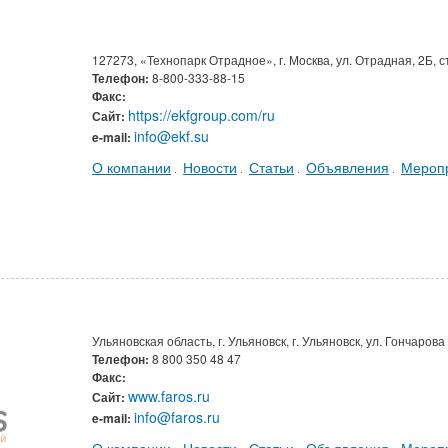
127273, «Технопарк Отрадное», г. Москва, ул. Отрадная, 2Б, 
Телефон:
8-800-333-88-15
Факс:
https://ekfgroup.com/ru
Сайт:
info@ekf.su
e-mail:
О компании
Новости
Статьи
Объявления
Мероп
.
.
.
.
Ульяновская область, г. Ульяновск, г. Ульяновск, ул. Гончарова
Телефон:
8 800 350 48 47
Факс:
www.faros.ru
Сайт:
info@faros.ru
e-mail:
О компании
Новости
Статьи
Объявления
Мероп