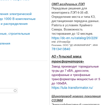
ОМП воздушных ЛЭП
Передовые решения для
мониторинга ЛЭП 6-35 кВ.
ления электрической
Определение места и типа КЗ,
до 1000 В комплектные
дистанционная передача данных.
 и распределения
Работа в условиях Крайнего
Севера. Возможность
ные, строительные
тестирования до 12 месяцев.
https://dc-en.ru/catalog/20/229/
erid: 2VfnxwytZgt
вления
Реклама. ООО "ДС-ИНЖИНИРИНГ". ИНН
7813413840
АО «Тульский завод
трансформаторов»
Завод производит тороидальные
тр-ры до 7 кВА, дроссели,
однофазные и трехфазные
трансформаторы мощностью от 5
до 100кВА.
https://tula-transformator.ru/
Шинопровод нового поколения
СОЭМИ
Энергоэффективный шинопровод