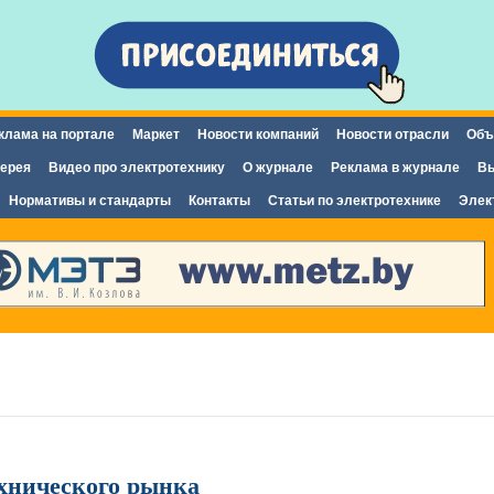
Перейти к
основному
содержанию
клама на портале
Маркет
Новости компаний
Новости отрасли
Объ
ерея
Видео про электротехнику
О журнале
Реклама в журнале
Вы
Нормативы и стандарты
Контакты
Статьи по электротехнике
Элек
хнического рынка