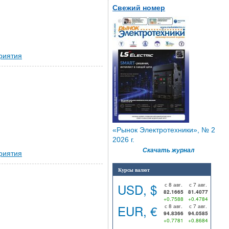
Свежий номер
риятия
«Рынок Электротехники», № 2
2026 г.
Скачать журнал
риятия
Курсы валют
USD, $
с 8 авг.
с 7 авг.
82.1665
81.4077
+0.7588
+0.4784
EUR, €
с 8 авг.
с 7 авг.
94.8366
94.0585
+0.7781
+0.8684