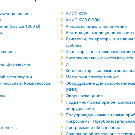
мы управления
АИИС КУЭ
м
АИИС КУЭ ОРЭМ
ения (свыше 1000 В)
Аппараты низкого напряжения
ы
Вентиляция, кондиционирование в
Двигатели, генераторы и машины 
турбины
дования
Изоляторы, электрокерамические 
Интеллектуальные системы учёта 
ие, физические
ИТ
Конденсаторы силовые и конденс
вой металлургии
Металлы в электротехнике
ки насосные. Компрессоры
Оборудование для возобновляемы
(ВИЭ)
ачи
Опоры освещения
Подъемно-транспортное, крановое
оборудование
е
Полупроводниковые силовые приб
микросхемы. Преобразовательная
омплексы
Программное обеспечение
Сварочное оборудование электрич