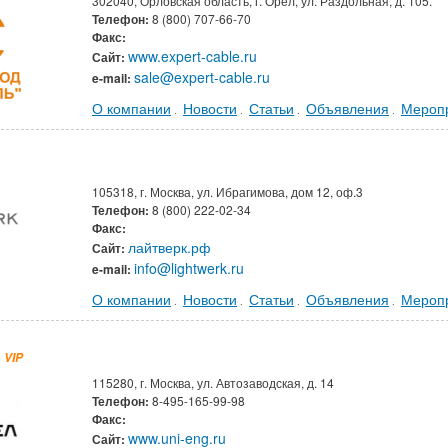
302040, Орловская область, г. Орел, ул. Раздольная, д. 105.
Телефон:
8 (800) 707-66-70
Факс:
www.expert-cable.ru
Сайт:
sale@expert-cable.ru
e-mail:
О компании
Новости
Статьи
Объявления
Мероп
.
.
.
.
105318, г. Москва, ул. Ибрагимова, дом 12, оф.3
Телефон:
8 (800) 222-02-34
Факс:
лайтверк.рф
Сайт:
info@lightwerk.ru
e-mail:
О компании
Новости
Статьи
Объявления
Мероп
.
.
.
.
VIP
115280, г. Москва, ул. Автозаводская, д. 14
Телефон:
8-495-165-99-98
Факс:
www.uni-eng.ru
Сайт: