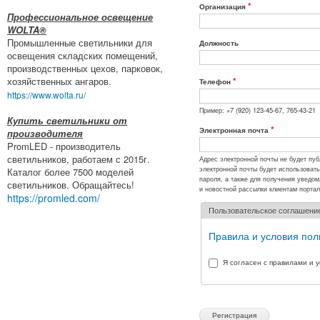
*
Организация
Профессиональное освещение
WOLTA®
Промышленные светильники для
Должность
освещения складских помещений,
производственных цехов, парковок,
*
хозяйственных ангаров.
Телефон
https://www.wolta.ru/
Пример: +7 (920) 123-45-67, 765-43-21
Купить светильники от
*
Электронная почта
производителя
PromLED - производитель
светильников, работаем с 2015г.
Адрес электронной почты не будет пу
электронной почты будет использоват
Каталог более 7500 моделей
пароля, а также для получения уведо
светильников. Обращайтесь!
и новостной рассылки клиентам портал
https://promled.com/
Пользовательское соглашени
Правила и условия пол
Я согласен с правилами и 