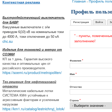
Вы здесь
Главная
Профиль поль
»
Контекстная реклама
Профиль пользо
Быстродействующий выключатель
Регистрация
(активная вкладка)
Войти
З
для БАВР
Главные вкладки
Вакуумные выключатели с э/м
приводом 6(10) кВ на номинальные токи
* - пункты, помеченны
до 4000 А, токи отключения до 50 кА
заполнению!
chc.su
Изделия для тоннелей и метро от
СОЭМИ
КП за 1 день. Гарантия высокого
*
Фамилия
качества и оптимальных цен от
российского производителя.
https://soemi.ru/product/metropoliten/
*
Имя
Тех.решения для нефтегазовой
отрасти
Отчество
Металлические кабельные лотки
СИСТЕМА КМ® устойчивые к
агрессивным факторам и усиленным
*
Страна
нагрузкам
https://km1.ru/catalog/lestnichnyj_lotok/