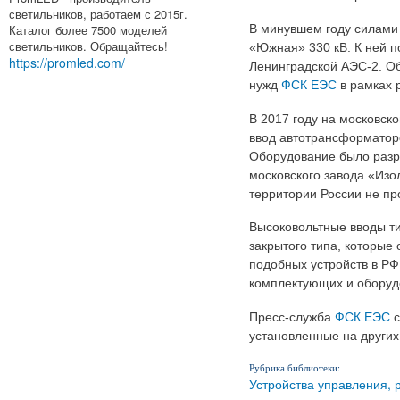
светильников, работаем с 2015г.
Каталог более 7500 моделей
В минувшем году силами
светильников. Обращайтесь!
«Южная» 330 кВ. К ней 
https://promled.com/
Ленинградской АЭС-2. О
нужд
ФСК ЕЭС
в рамках 
В 2017 году на московск
ввод автотрансформаторо
Оборудование было разр
московского завода «Изо
территории России не пр
Высоковольтные вводы т
закрытого типа, которые
подобных устройств в РФ
комплектующих и оборуд
Пресс-служба
ФСК ЕЭС
с
установленные на других
Рубрика библиотеки:
Устройства управления, 