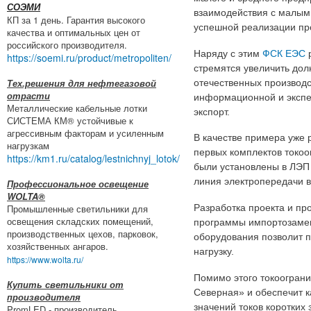
СОЭМИ
взаимодействия с малым
КП за 1 день. Гарантия высокого
успешной реализации пр
качества и оптимальных цен от
российского производителя.
Наряду с этим
ФСК ЕЭС
р
https://soemi.ru/product/metropoliten/
стремятся увеличить до
Тех.решения для нефтегазовой
отечественных производ
отрасти
информационной и экспер
Металлические кабельные лотки
экспорт.
СИСТЕМА КМ® устойчивые к
агрессивным факторам и усиленным
В качестве примера уже 
нагрузкам
первых комплектов токоо
https://km1.ru/catalog/lestnichnyj_lotok/
были установлены в ЛЭП 
линия электропередачи в
Профессиональное освещение
WOLTA®
Промышленные светильники для
Разработка проекта и пр
освещения складских помещений,
программы импортозамещ
производственных цехов, парковок,
оборудования позволит 
хозяйственных ангаров.
нагрузку.
https://www.wolta.ru/
Помимо этого токоограни
Купить светильники от
Северная» и обеспечит 
производителя
значений токов коротких 
PromLED - производитель