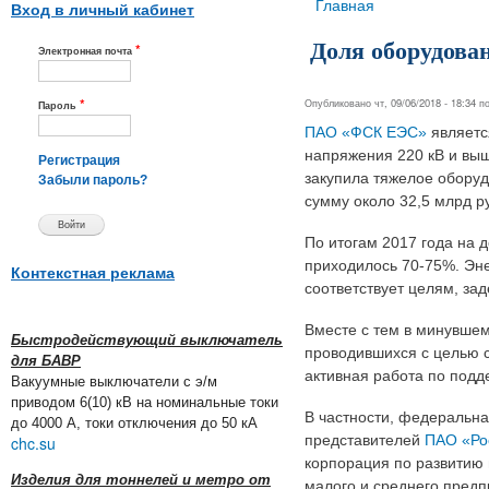
Вы здесь
Главная
Вход в личный кабинет
Доля оборудован
*
Электронная почта
*
Опубликовано чт, 09/06/2018 - 18:34 
Пароль
ПАО «ФСК ЕЭС»
являетс
напряжения 220 кВ и выше
Регистрация
закупила тяжелое обору
Забыли пароль?
сумму около 32,5 млрд р
По итогам 2017 года на 
приходилось 70-75%. Эне
Контекстная реклама
соответствует целям, за
Вместе с тем в минувшем
Быстродействующий выключатель
проводившихся с целью 
для БАВР
активная работа по подд
Вакуумные выключатели с э/м
приводом 6(10) кВ на номинальные токи
В частности, федеральн
до 4000 А, токи отключения до 50 кА
представителей
ПАО «Ро
chc.su
корпорация по развитию
Изделия для тоннелей и метро от
малого и среднего пред