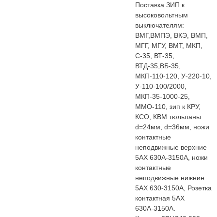
Поставка ЗИП к
высоковольтным
выключателям:
ВМГ,ВМПЭ, ВКЭ, ВМП,
МГГ, МГУ, ВМТ, МКП,
С-35, ВТ-35,
ВТД-35,ВБ-35,
МКП-110-120, У-220-10,
У-110-100/2000,
МКП-35-1000-25,
ММО-110, зип к КРУ,
КСО, КВМ тюльпаны
d=24мм, d=36мм, ножи
контактные
неподвижные верхние
5АХ 630А-3150А, ножи
контактные
неподвижные нижние
5АХ 630-3150А, Розетка
контактная 5АХ
630А-3150А.