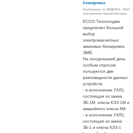
блокировка
Опубликовано сб, 09/28/2013 - 05:27
пользователем
Николай Мясников
ЕССО-Технолоджи
предлагает большой
выбор
электромагнитных
замковых блокировок
ЭМБ.
На сегодняшний день
особым спросом
пользуются две
разновидности данных
устройств:
- в исполнении УХЛ1,
состоящая из замка
ЗБ-1М, ключа КЭЗ-1М и
аварийного ключа КМ.
- в исполнении УХЛ2,
состоящая из замка
ЗБ-1 и ключа КЭЗ-1