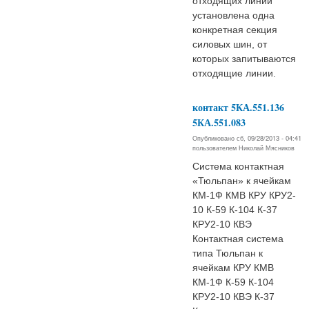
отходящих линий
установлена одна
конкретная секция
силовых шин, от
которых запитываются
отходящие линии.
контакт 5КА.551.136
5КА.551.083
Опубликовано сб, 09/28/2013 - 04:41
пользователем
Николай Мясников
Система контактная
«Тюльпан» к ячейкам
КМ-1Ф КМВ КРУ КРУ2-
10 К-59 К-104 К-37
КРУ2-10 КВЭ
Контактная система
типа Тюльпан к
ячейкам КРУ КМВ
КМ-1Ф К-59 К-104
КРУ2-10 КВЭ К-37