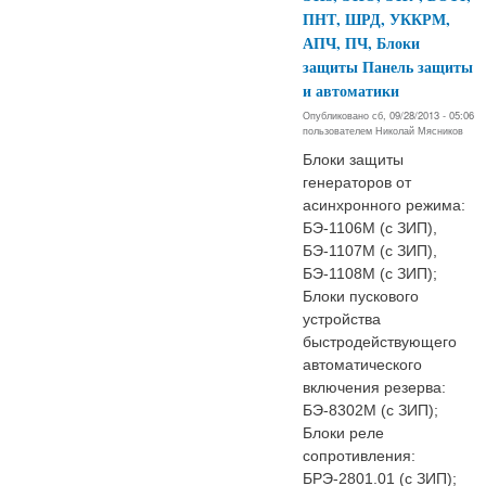
ПНТ, ШРД, УККРМ,
АПЧ, ПЧ, Блоки
защиты Панель защиты
и автоматики
Опубликовано сб, 09/28/2013 - 05:06
пользователем
Николай Мясников
Блоки защиты
генераторов от
асинхронного режима:
БЭ-1106М (с ЗИП),
БЭ-1107М (с ЗИП),
БЭ-1108М (с ЗИП);
Блоки пускового
устройства
быстродействующего
автоматического
включения резерва:
БЭ-8302М (с ЗИП);
Блоки реле
сопротивления:
БРЭ-2801.01 (с ЗИП);