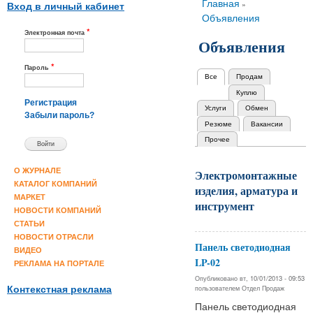
Вы здесь
Главная
»
Вход в личный кабинет
Объявления
*
Электронная почта
Объявления
*
Пароль
Все
(активная вкладка)
Продам
Главные вкладки
Куплю
Регистрация
Услуги
Обмен
Забыли пароль?
Резюме
Вакансии
Прочее
О ЖУРНАЛЕ
Электромонтажные
КАТАЛОГ КОМПАНИЙ
изделия, арматура и
МАРКЕТ
инструмент
НОВОСТИ КОМПАНИЙ
СТАТЬИ
НОВОСТИ ОТРАСЛИ
Панель светодиодная
ВИДЕО
LP-02
РЕКЛАМА НА ПОРТАЛЕ
Опубликовано вт, 10/01/2013 - 09:53
пользователем
Отдел Продаж
Контекстная реклама
Панель светодиодная