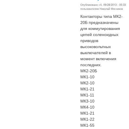
Опубликовано сб, 09/28/2013 - 05:33
пользователем
Николай Мясников
Контакторы типа МК2-
20Б предназначены
для коммутирования
цепей соленоидных
приводов
высоковольтных
выключателей в
момент включения
последних.
МК2-20Б
МК1-10
МК2-10
МК1-21
МК1-11
МК3-10
МК4-10
МК1-21
МК1-22
МК1-55