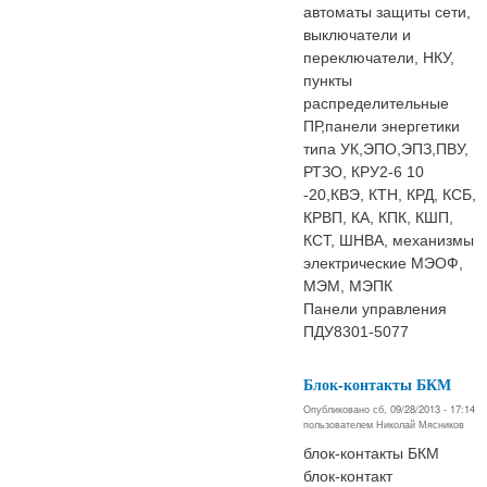
автоматы защиты сети,
выключатели и
переключатели, НКУ,
пункты
распределительные
ПР,панели энергетики
типа УК,ЭПО,ЭПЗ,ПВУ,
РТЗО, КРУ2-6 10
-20,КВЭ, КТН, КРД, КСБ,
КРВП, КА, КПК, КШП,
КСТ, ШНВА, механизмы
электрические МЭОФ,
МЭМ, МЭПК
Панели управления
ПДУ8301-5077
Блок-контакты БКМ
Опубликовано сб, 09/28/2013 - 17:14
пользователем
Николай Мясников
блок-контакты БКМ
блок-контакт