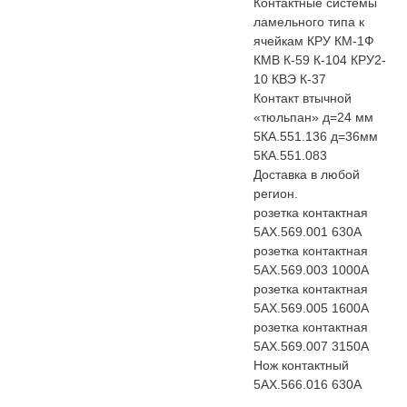
Контактные системы
ламельного типа к
ячейкам КРУ КМ-1Ф
КМВ К-59 К-104 КРУ2-
10 КВЭ К-37
Контакт втычной
«тюльпан» д=24 мм
5КА.551.136 д=36мм
5КА.551.083
Доставка в любой
регион.
розетка контактная
5АХ.569.001 630А
розетка контактная
5АХ.569.003 1000А
розетка контактная
5АХ.569.005 1600А
розетка контактная
5АХ.569.007 3150А
Нож контактный
5АХ.566.016 630А