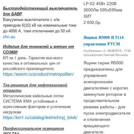
LP-02 45Вт 220В
Быстродействующий выключатель
3600Лм 595х595мм
для БАВР
ХИТ
Вакуумные выключатели с э/м
2 600,0р.
приводом 6(10) кВ на номинальные токи
до 4000 А, токи отключения до 50 кА
chc.su
Ящики Я5000 Я 5114
управления РУСМ
Изделия для тоннелей и метро от
Опубликовано сб, 09/28/2013 - 17:34
СОЭМИ
пользователем
Николай Мясников
КП за 1 день. Гарантия высокого
качества и оптимальных цен от
Ящики серии Я5000
российского производителя.
предназначены для
https://soemi.ru/product/metropoliten/
управления
асинхронными
Тех.решения для нефтегазовой
двигателями с коротко
отрасти
замкнутым ротором в
Металлические кабельные лотки
продолжительном
СИСТЕМА КМ® устойчивые к
агрессивным факторам и усиленным
режиме работы - для
нагрузкам
пуска электродвигателя
https://km1.ru/catalog/lestnichnyj_lotok/
и отключения
вращающего
Профессиональное освещение
двигателя.
WOLTA®