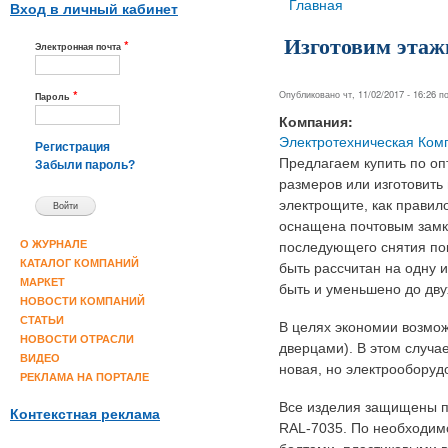
Вы здесь
Главная
Вход в личный кабинет
Изготовим этаж
*
Электронная почта
*
Опубликовано чт, 11/02/2017 - 16:26 
Пароль
Компания:
Электротехническая Ком
Регистрация
Предлагаем купить по о
Забыли пароль?
размеров или изготовить 
электрощите, как правило
оснащена почтовым замко
О ЖУРНАЛЕ
последующего снятия пок
КАТАЛОГ КОМПАНИЙ
быть рассчитан на одну и
МАРКЕТ
быть и уменьшено до дву
НОВОСТИ КОМПАНИЙ
СТАТЬИ
В целях экономии возмож
НОВОСТИ ОТРАСЛИ
дверцами). В этом случае
ВИДЕО
новая, но электрооборуд
РЕКЛАМА НА ПОРТАЛЕ
Все изделия защищены п
Контекстная реклама
RAL-7035. По необходим