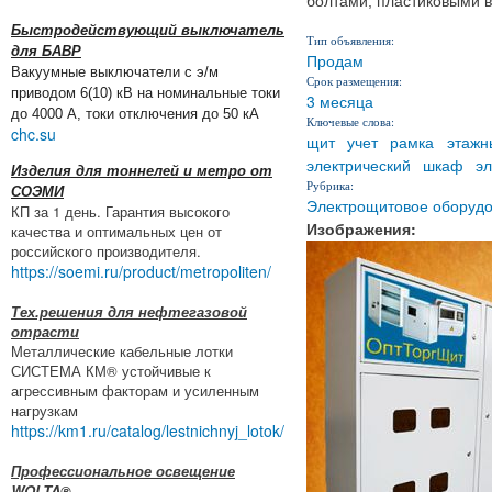
болтами, пластиковыми в
Быстродействующий выключатель
Тип объявления:
для БАВР
Продам
Вакуумные выключатели с э/м
Срок размещения:
приводом 6(10) кВ на номинальные токи
3 месяца
до 4000 А, токи отключения до 50 кА
Ключевые слова:
chc.su
щит
учет
рамка
этажн
электрический
шкаф
э
Изделия для тоннелей и метро от
Рубрика:
СОЭМИ
Электрощитовое оборуд
КП за 1 день. Гарантия высокого
Изображения:
качества и оптимальных цен от
российского производителя.
https://soemi.ru/product/metropoliten/
Тех.решения для нефтегазовой
отрасти
Металлические кабельные лотки
СИСТЕМА КМ® устойчивые к
агрессивным факторам и усиленным
нагрузкам
https://km1.ru/catalog/lestnichnyj_lotok/
Профессиональное освещение
WOLTA®