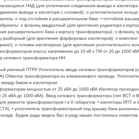
лагающиеся НАД (для уплотнения соединения вывода и изолятора 
динения вывода и изолятора с головкой); o уплотнительное кольц
азатель; o под отстойник в расширительном баке. • отстойник расши
брикаты: o фланец квадратный (для крепления радиатора к корпу
ия расширительного бака к корпусу трансформатора); o фланец т
ц разборный (для крепления фарфоровых изоляторов); o комплект
икат); o головка изоляторная (для крепления уплотнительного коль
ансформаторов класса напряжения до 10 кВ к ТМ от 20 до 1000 кВА
од силового трансформатора НН.
ый реечный ПТРЛ Уплотнитель ввода силовых трансформаторов (
ВА) Обмотка трансформатора из алюминиевого провода. Уплотните
 между баком и изолятором.
сформаторам мощностью от 25 кВА до 1000 кВА Изолятор проходно
25 кВА до 1000 кВА). Ввод силового трансформатора (тип ВСТ и
ля ремонта трансформаторов I и II габаритов: • изоляторы ИПТ и
СТА); • уплотнитель трансформаторный под крышку бака различны
 складе. Будем рады видеть Вас в ряду наших постоянных клиентов.