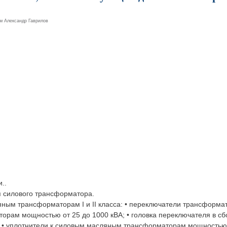
ем
Александр Гаврилов
..
ля силового трансформатора.
яным трансформаторам I и II класса: • переключатели трансформ
рам мощностью от 25 до 1000 кВА; • головка переключателя в сб
 • уплотнители к силовым масляным трансформаторам мощностью о