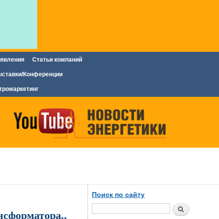
явления
Статьи компаний
ставки/Конференции
тромаркетинг
Поиск по сайту
Поиск
нсформатора..