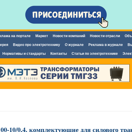
Перейти к
основному
содержанию
клама на портале
Маркет
Новости компаний
Новости отрасли
Объ
ерея
Видео про электротехнику
О журнале
Реклама в журнале
Вы
Нормативы и стандарты
Контакты
Статьи по электротехнике
Элек
00-10/0,4. комплектующие для силового тра