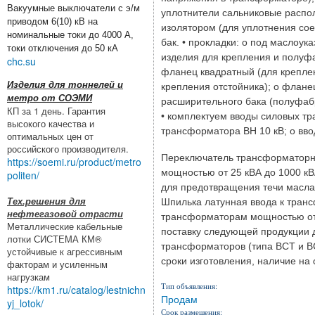
Вакуумные выключатели с э/м
уплотнители сальниковые распо
приводом 6(10) кВ на
изолятором (для уплотнения сое
номинальные токи до 4000 А,
бак. • прокладки: o под маслоук
токи отключения до 50 кА
изделия для крепления и полуфа
chc.su
фланец квадратный (для креплен
Изделия для тоннелей и
крепления отстойника); o флане
метро от СОЭМИ
расширительного бака (полуфабр
КП за 1 день. Гарантия
• комплектуем вводы силовых тр
высокого качества и
трансформатора ВН 10 кВ; o вв
оптимальных цен от
российского производителя.
Переключатель трансформаторн
https://soemi.ru/product/metro
мощностью от 25 кВА до 1000 к
politen/
для предотвращения течи масла
Тех.решения для
Шпилька латунная ввода к тран
нефтегазовой отрасти
трансформаторам мощностью от 
Металлические кабельные
поставку следующей продукции д
лотки СИСТЕМА КМ®
трансформаторов (типа ВСТ и В
устойчивые к агрессивным
сроки изготовления, наличие на
факторам и усиленным
нагрузкам
Тип объявления:
https://km1.ru/catalog/lestnichn
Продам
yj_lotok/
Срок размещения: