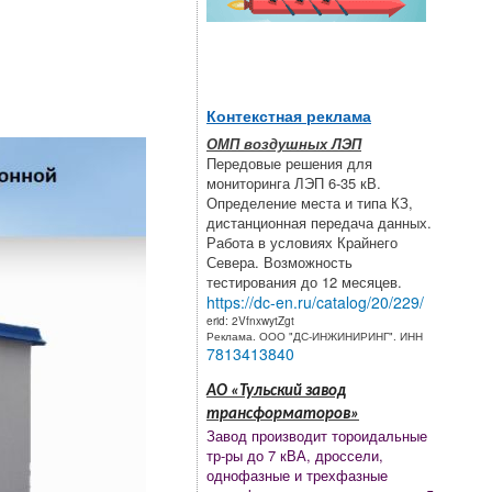
Контекстная реклама
ОМП воздушных ЛЭП
Передовые решения для
мониторинга ЛЭП 6-35 кВ.
Определение места и типа КЗ,
дистанционная передача данных.
Работа в условиях Крайнего
Севера. Возможность
тестирования до 12 месяцев.
https://dc-en.ru/catalog/20/229/
erid: 2VfnxwytZgt
Реклама. ООО "ДС-ИНЖИНИРИНГ". ИНН
7813413840
АО «Тульский завод
трансформаторов»
Завод производит тороидальные
тр-ры до 7 кВА, дроссели,
однофазные и трехфазные