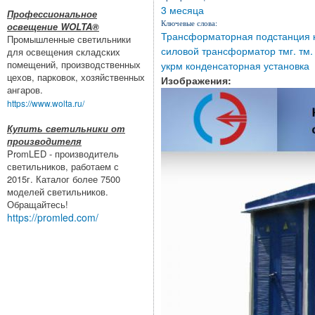
3 месяца
Профессиональное
Ключевые слова:
освещение WOLTA®
Трансформаторная подстанция 
Промышленные светильники
силовой трансформатор тмг. тм.
для освещения складских
помещений, производственных
укрм конденсаторная установка
цехов, парковок, хозяйственных
Изображения:
ангаров.
https://www.wolta.ru/
Купить светильники от
производителя
PromLED - производитель
светильников, работаем с
2015г. Каталог более 7500
моделей светильников.
Обращайтесь!
https://promled.com/