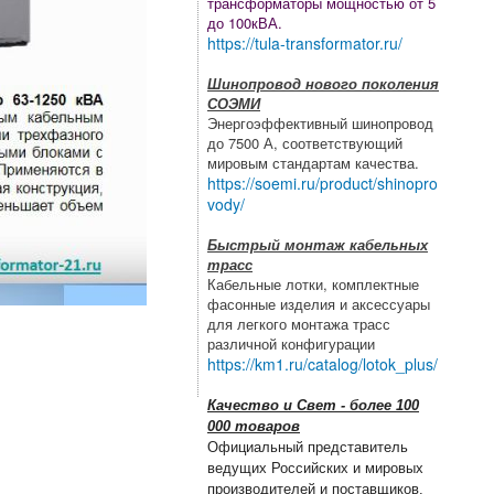
трансформаторы мощностью от 5
до 100кВА.
https://tula-transformator.ru/
Шинопровод нового поколения
СОЭМИ
Энергоэффективный шинопровод
до 7500 А, соответствующий
мировым стандартам качества.
https://soemi.ru/product/shinopro
vody/
Быстрый монтаж кабельных
трасс
Кабельные лотки, комплектные
фасонные изделия и аксессуары
для легкого монтажа трасс
различной конфигурации
https://km1.ru/catalog/lotok_plus/
Качество и Свет - более 100
000 товаров
Официальный представитель
ведущих Российских и мировых
производителей и поставщиков.