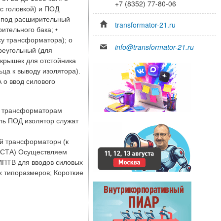
+7 (8352) 77-80-06
с головкой) и ПОД
о под расширительный
transformator-21.ru
рительного бака; •
су трансформатора); o
info@transformator-21.ru
реугольный (для
 крышек для отстойника
ца к выводу изолятора).
 o ввод силового
к трансформаторам
ль ПОД изолятор служат
й трансформаторн (к
 ВСТА) Осуществляем
 ИПТВ для вводов силовых
х типоразмеров; Короткие