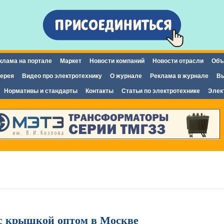
Перейти к
основному
содержанию
клама на портале
Маркет
Новости компаний
Новости отрасли
Объ
ерея
Видео про электротехнику
О журнале
Реклама в журнале
Вы
Нормативы и стандарты
Контакты
Статьи по электротехнике
Элек
с крышкой оптом в Москве