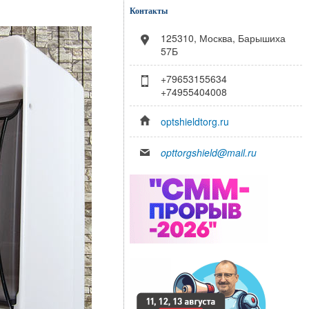
Контакты
125310, Москва, Барышиха
57Б
+79653155634
+74955404008
optshieldtorg.ru
opttorgshield@mail.ru