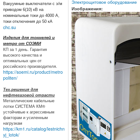
Электрощитовое оборудование
Вакуумные выключатели с э/м
Изображения:
приводом 6(10) кВ на
номинальные токи до 4000 А,
токи отключения до 50 кА
chc.su
Изделия для тоннелей и
метро от СОЭМИ
КП за 1 день. Гарантия
высокого качества и
оптимальных цен от
российского производителя.
https://soemi.ru/product/metro
politen/
Тех.решения для
нефтегазовой отрасти
Металлические кабельные
лотки СИСТЕМА КМ®
устойчивые к агрессивным
факторам и усиленным
нагрузкам
https://km1.ru/catalog/lestnichn
yj_lotok/