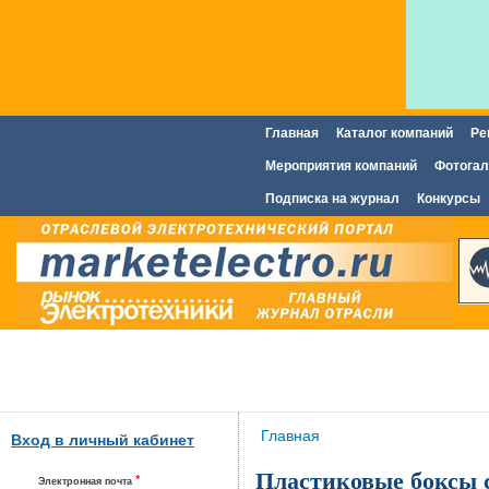
Главная
Каталог компаний
Ре
Главное меню
Мероприятия компаний
Фотогал
Подписка на журнал
Конкурсы
Вы здесь
Главная
Вход в личный кабинет
Пластиковые боксы 
*
Электронная почта