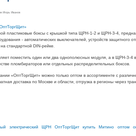
ем
Игорь Иванов
«ОптТоргЩит»
ной пластиковые боксы с крышкой типа ЩРН-1-2 и ЩРН-3-4, предна
удования - автоматических выключателей, устройств защитного от
на стандартной DIN-рейке.
яет поместить один или два однополюсных модуля, а в ЩРН-3-4 в
естве пломбираторов или отдельных распределительных боксов.
ании «ОптТоргЩит» можно только оптом в ассортименте с различ
тная доставка по Москве и области, отгрузка в регионы через тр
вый
электрический
ЩРН
ОптТоргЩит
купить
Митино
оптом
о