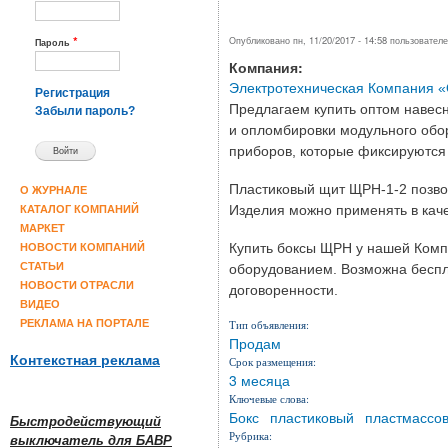
*
Опубликовано пн, 11/20/2017 - 14:58 пользовател
Пароль
Компания:
Электротехническая Компания 
Регистрация
Предлагаем купить оптом навес
Забыли пароль?
и опломбировки модульного обор
приборов, которые фиксируются 
Пластиковый щит ЩРН-1-2 позвол
О ЖУРНАЛЕ
Изделия можно применять в кач
КАТАЛОГ КОМПАНИЙ
МАРКЕТ
Купить боксы ЩРН у нашей Комп
НОВОСТИ КОМПАНИЙ
СТАТЬИ
оборудованием. Возможна беспла
НОВОСТИ ОТРАСЛИ
договоренности.
ВИДЕО
РЕКЛАМА НА ПОРТАЛЕ
Тип объявления:
Продам
Контекстная реклама
Срок размещения:
3 месяца
Ключевые слова:
Бокс
пластиковый
пластмассо
Быстродействующий
Рубрика:
выключатель для БАВР