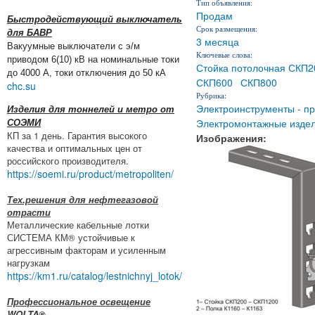
Тип объявления:
Продам
Быстродействующий выключатель
Срок размещения:
для БАВР
3 месяца
Вакуумные выключатели с э/м
Ключевые слова:
приводом 6(10) кВ на номинальные токи
Стойка потолочная СКП2
до 4000 А, токи отключения до 50 кА
СКП600
СКП800
chc.su
Рубрика:
Электроинструменты - п
Изделия для тоннелей и метро от
Электромонтажные издел
СОЭМИ
КП за 1 день. Гарантия высокого
Изображения:
качества и оптимальных цен от
российского производителя.
https://soemi.ru/product/metropoliten/
Тех.решения для нефтегазовой
отрасти
Металлические кабельные лотки
СИСТЕМА КМ® устойчивые к
агрессивным факторам и усиленным
нагрузкам
https://km1.ru/catalog/lestnichnyj_lotok/
Профессиональное освещение
WOLTA®