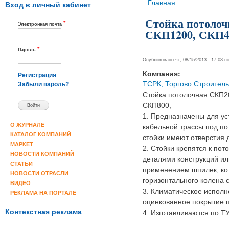
Вы здесь
Главная
Вход в личный кабинет
Стойка потолоч
*
Электронная почта
СКП1200, СКП4
*
Пароль
Опубликовано чт, 08/15/2013 - 17:03 
Компания:
Регистрация
ТСРК, Торгово Строите
Забыли пароль?
Стойка потолочная СКП2
СКП800,
1. Предназначены для ус
О ЖУРНАЛЕ
кабельной трассы под по
КАТАЛОГ КОМПАНИЙ
стойки имеют отверстия 
МАРКЕТ
2. Стойки крепятся к по
НОВОСТИ КОМПАНИЙ
деталями конструкций ил
СТАТЬИ
применением шпилек, ко
НОВОСТИ ОТРАСЛИ
горизонтального колена с
ВИДЕО
3. Климатическое исполн
РЕКЛАМА НА ПОРТАЛЕ
оцинкованное покрытие 
Контекстная реклама
4. Изготавливаются по 