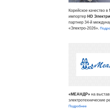
Корейское качество в
импортер
HD Электри
партнер 34-й междуна
«Электро-2026».
Подр
«МЕАНДР»
на выстав
электро­тех­ни­ческие 
Подробнее