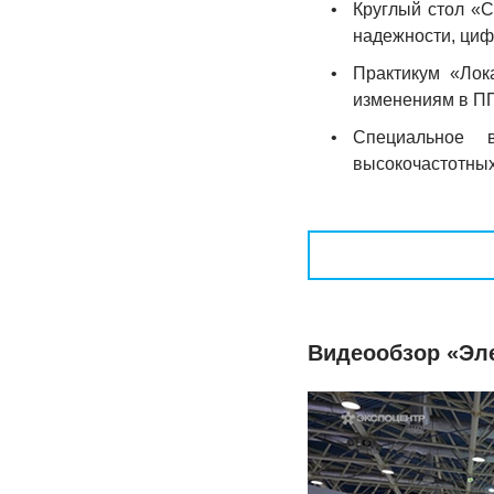
•
Круглый стол «С
надежности, циф
•
Практикум «Лока
изменениям в П
•
Cпециальное 
высокочастотных
Видеообзор «Эл