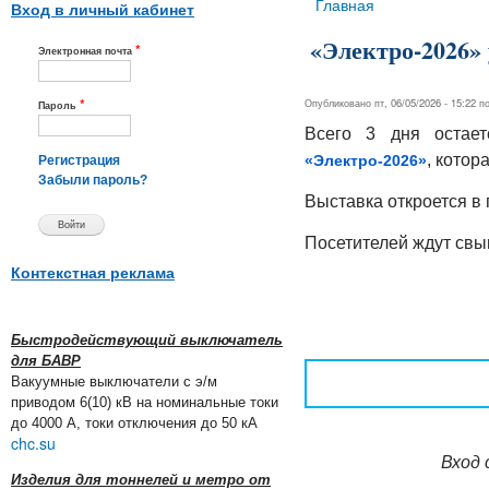
Вы здесь
Главная
Вход в личный кабинет
«Электро-2026» 
*
Электронная почта
*
Опубликовано пт, 06/05/2026 - 15:22 
Пароль
Всего 3 дня остает
, котор
«Электро-2026»
Регистрация
Забыли пароль?
Выставка откроется в 
Посетителей ждут св
Контекстная реклама
Быстродействующий выключатель
для БАВР
Вакуумные выключатели с э/м
приводом 6(10) кВ на номинальные токи
до 4000 А, токи отключения до 50 кА
chc.su
Вход 
Изделия для тоннелей и метро от