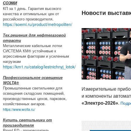
СОЭМИ
КП за 1 день. Гарантия высокого
Новости выстав
качества и оптимальных цен от
российского производителя.
https://soemi.ru/product/metropoliten/
Тех.решения для нефтегазовой
отрасти
Металлические кабельные лотки
СИСТЕМА КМ® устойчивые к
агрессивным факторам и усиленным
нагрузкам
https://km1.ru/catalog/lestnichnyj_lotok/
Профессиональное освещение
WOLTA®
Промышленные светильники для
Измерительные прибо
освещения складских помещений,
и компоненты автома
производственных цехов, парковок,
«Электро-​2026»
.
хозяйственных ангаров.
Подр
https://www.wolta.ru/
Купить светильники от
производителя
PromLED - производитель