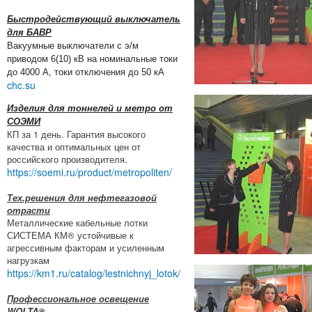
Быстродействующий выключатель
для БАВР
Вакуумные выключатели с э/м
приводом 6(10) кВ на номинальные токи
до 4000 А, токи отключения до 50 кА
chc.su
Изделия для тоннелей и метро от
СОЭМИ
КП за 1 день. Гарантия высокого
качества и оптимальных цен от
российского производителя.
https://soemi.ru/product/metropoliten/
Тех.решения для нефтегазовой
отрасти
Металлические кабельные лотки
СИСТЕМА КМ® устойчивые к
агрессивным факторам и усиленным
нагрузкам
https://km1.ru/catalog/lestnichnyj_lotok/
Профессиональное освещение
WOLTA®