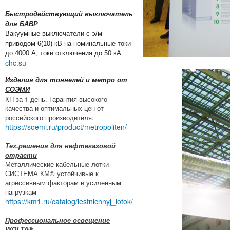
Быстродействующий выключатель
для БАВР
Вакуумные выключатели с э/м
приводом 6(10) кВ на номинальные токи
до 4000 А, токи отключения до 50 кА
chc.su
Изделия для тоннелей и метро от
СОЭМИ
КП за 1 день. Гарантия высокого
качества и оптимальных цен от
российского производителя.
https://soemi.ru/product/metropoliten/
Тех.решения для нефтегазовой
отрасти
Металлические кабельные лотки
СИСТЕМА КМ® устойчивые к
агрессивным факторам и усиленным
нагрузкам
https://km1.ru/catalog/lestnichnyj_lotok/
Профессиональное освещение
WOLTA®