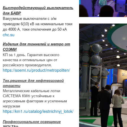
Быстродействующий выключатель
для БАВР
Вакуумные выключатели с э/м
приводом 6(10) кВ на номинальные токи
до 4000 А, токи отключения до 50 кА
chc.su
Изделия для тоннелей и метро от
СОЭМИ
КП за 1 день. Гарантия высокого
качества и оптимальных цен от
российского производителя.
https://soemi.ru/product/metropoliten/
Тех.решения для нефтегазовой
отрасти
Металлические кабельные лотки
СИСТЕМА КМ® устойчивые к
агрессивным факторам и усиленным
нагрузкам
https://km1.ru/catalog/lestnichnyj_lotok/
Профессиональное освещение
WOLTA®