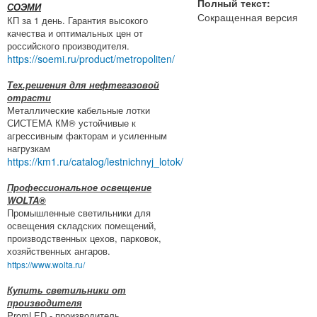
Полный текст:
СОЭМИ
Сокращенная версия
КП за 1 день. Гарантия высокого
качества и оптимальных цен от
российского производителя.
https://soemi.ru/product/metropoliten/
Тех.решения для нефтегазовой
отрасти
Металлические кабельные лотки
СИСТЕМА КМ® устойчивые к
агрессивным факторам и усиленным
нагрузкам
https://km1.ru/catalog/lestnichnyj_lotok/
Профессиональное освещение
WOLTA®
Промышленные светильники для
освещения складских помещений,
производственных цехов, парковок,
хозяйственных ангаров.
https://www.wolta.ru/
Купить светильники от
производителя
PromLED - производитель