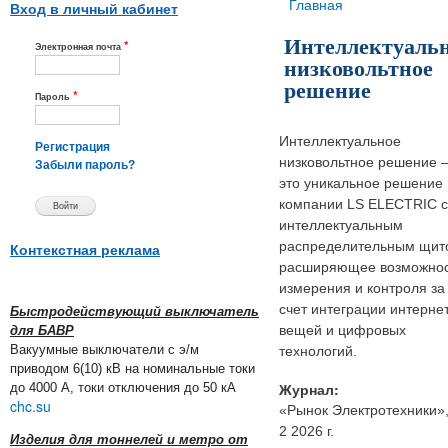
Вы здесь
Главная
Вход в личный кабинет
Интеллектуаль
*
Электронная почта
низковольтное
решение
*
Пароль
Интеллектуальное
Регистрация
низковольтное решение 
Забыли пароль?
это уникальное решение
компании LS ELECTRIC с
интеллектуальным
распределительным щит
Контекстная реклама
расширяющее возможно
измерения и контроля за
счет интеграции интерне
Быстродействующий выключатель
вещей и цифровых
для БАВР
Вакуумные выключатели с э/м
технологий.
приводом 6(10) кВ на номинальные токи
Журнал:
до 4000 А, токи отключения до 50 кА
chc.su
«Рынок Электротехники»
2 2026 г.
Изделия для тоннелей и метро от