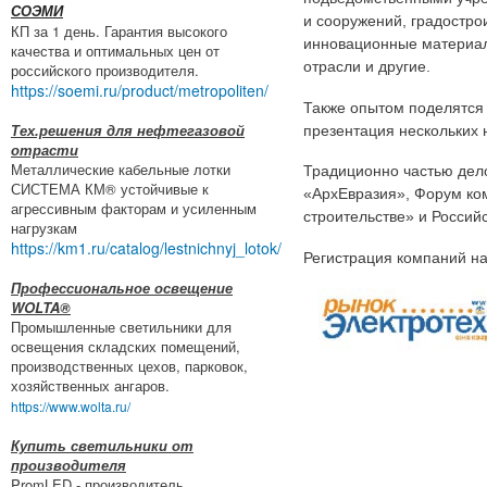
СОЭМИ
и сооружений, градостро
КП за 1 день. Гарантия высокого
инновационные материал
качества и оптимальных цен от
отрасли и другие.
российского производителя.
https://soemi.ru/product/metropoliten/
Также опытом поделятся
Тех.решения для нефтегазовой
презентация нескольких 
отрасти
Металлические кабельные лотки
Традиционно частью дел
СИСТЕМА КМ® устойчивые к
«АрхЕвразия», Форум ко
агрессивным факторам и усиленным
строительстве» и Россий
нагрузкам
https://km1.ru/catalog/lestnichnyj_lotok/
Регистрация компаний на
Профессиональное освещение
WOLTA®
Промышленные светильники для
освещения складских помещений,
производственных цехов, парковок,
хозяйственных ангаров.
https://www.wolta.ru/
Купить светильники от
производителя
PromLED - производитель