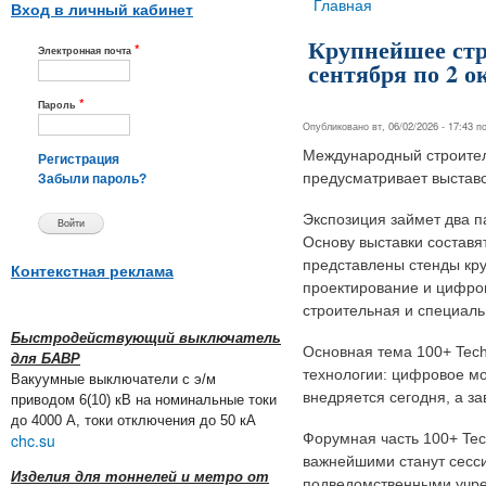
Вы здесь
Главная
Вход в личный кабинет
Крупнейшее стро
*
Электронная почта
сентября по 2 о
*
Пароль
Опубликовано вт, 06/02/2026 - 17:43 
Международный строитель
Регистрация
предусматривает выстав
Забыли пароль?
Экспозиция займет два п
Основу выставки составя
представлены стенды кр
Контекстная реклама
проектирование и цифров
строительная и специаль
Быстродействующий выключатель
Основная тема 100+ Tech
для БАВР
технологии: цифровое мо
Вакуумные выключатели с э/м
внедряется сегодня, а за
приводом 6(10) кВ на номинальные токи
до 4000 А, токи отключения до 50 кА
chc.su
Форумная часть 100+ Tec
важнейшими станут сесс
Изделия для тоннелей и метро от
подведомственными учре