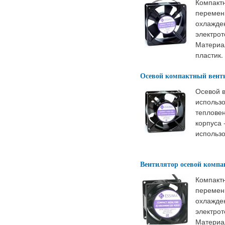
Компакт
переменн
охлажде
электрот
Материал
пластик.
Осевой компактный вент
Осевой 
использо
тепловен
корпуса 
использо
Вентилятор осевой комп
Компакт
переменн
охлажде
электрот
Материал