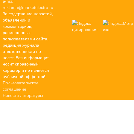
e-mail:
reklama@marketelectro.ru
За содержание новостей,
объявлений и
комментариев,
размещенных
пользователями сайта,
редакция журнала
ответственности не
несет. Вся информация
носит справочный
характер и не является
публичной оффертой.
Пользовательское
соглашение
Новости литературы