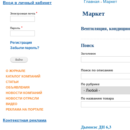
Вы здесь
Главная
Маркет
»
Вход в личный кабинет
Маркет
*
Электронная почта
Вентиляция, кондицион
*
Пароль
Регистрация
Поиск
Забыли пароль?
Заголовок
Поиск по описанию
О ЖУРНАЛЕ
КАТАЛОГ КОМПАНИЙ
СТАТЬИ
По рубрике
ОБЪЯВЛЕНИЯ
НОВОСТИ КОМПАНИЙ
По названию товара
НОВОСТИ ОТРАСЛИ
ВИДЕО
РЕКЛАМА НА ПОРТАЛЕ
Контекстная реклама
Дымосос ДН 6,3