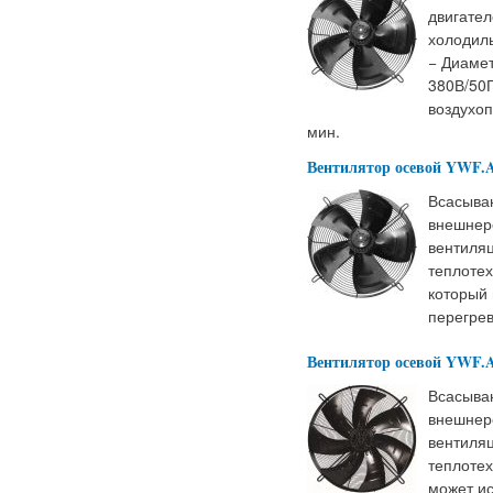
двигател
холодиль
− Диамет
380В/50Г
воздухоп
мин.
Вентилятор осевой YWF.
Всасыва
внешнер
вентиляц
теплотех
который 
перегрев
Вентилятор осевой YWF.A
Всасыва
внешнер
вентиляц
теплотех
может ис