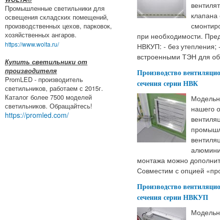
вентилят
Промышленные светильники для
клапана 
освещения складских помещений,
смонтир
производственных цехов, парковок,
хозяйственных ангаров.
при необходимости. Пред
https://www.wolta.ru/
НВКУП: - без утепления;
встроенными ТЭН для об
Купить светильники от
производителя
Производство вентиляци
PromLED - производитель
сечения серии НВК
светильников, работаем с 2015г.
Каталог более 7500 моделей
Модельн
светильников. Обращайтесь!
нашего 
https://promled.com/
вентиля
промышл
вентиля
алюмини
монтажа можно дополнит
Совместим с опцией «проста
Производство вентиляци
сечения серии НВКУП
Модельн