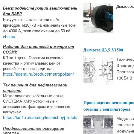
Дымосос
Быстродействующий выключатель
для БАВР
Вакуумные выключатели с э/м
приводом 6(10) кВ на номинальные токи
до 4000 А, токи отключения до 50 кА
chc.su
Изделия для тоннелей и метро от
Дымосос Д3,5 3/1500
СОЭМИ
КП за 1 день. Гарантия высокого
Техничес
качества и оптимальных цен от
Электрод
российского производителя.
Производ
https://soemi.ru/product/metropoliten/
100S4 3 
Тех.решения для нефтегазовой
отрасти
Металлические кабельные лотки
СИСТЕМА КМ® устойчивые к
Производство вентиляци
агрессивным факторам и усиленным
сечения с вентилятором
нагрузкам
https://km1.ru/catalog/lestnichnyj_lotok/
Модельн
нашего о
Профессиональное освещение
модульн
WOLTA®