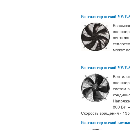
Вентилятор осевой YWF.A
Всасыва
внешнер
вентиляц
теплотех
может ис
Вентилятор осевой YWF.
Вентиля
внешнер
систем в
кондицио
Напряжен
800 Вт; 
Скорость вращения - 135
Вентилятор осевой комп