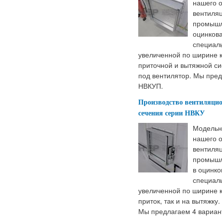
нашего 
вентиля
промышл
оцинков
специал
увеличенной по ширине к
приточной и вытяжной си
под вентилятор. Мы пред
НВКУП.
Производство вентиляци
сечения серии НВКУ
Модельн
нашего 
вентиля
промышл
в оцинк
специал
увеличенной по ширине к
приток, так и на вытяжку.
Мы предлагаем 4 вариан