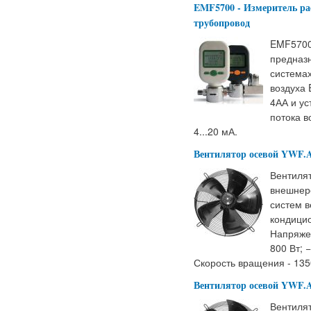
EMF5700 - Измеритель рас
трубопровод
EMF5700
предназн
система
воздуха 
4АА и ус
потока 
4...20 мА.
Вентилятор осевой YWF.
Вентиля
внешнер
систем в
кондицио
Напряжен
800 Вт; 
Скорость вращения - 135
Вентилятор осевой YWF.
Вентиля