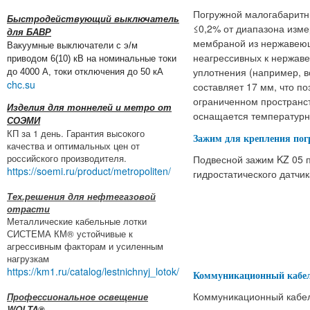
Погружной малогабаритн
Быстродействующий выключатель
≤0,2% от диапазона изме
для БАВР
мембраной из нержавеющ
Вакуумные выключатели с э/м
неагрессивных к нержав
приводом 6(10) кВ на номинальные токи
уплотнения (например, в
до 4000 А, токи отключения до 50 кА
chc.su
составляет 17 мм, что по
ограниченном пространс
Изделия для тоннелей и метро от
оснащается температурн
СОЭМИ
КП за 1 день. Гарантия высокого
Зажим для крепления пог
качества и оптимальных цен от
российского производителя.
Подвесной зажим KZ 05 
https://soemi.ru/product/metropoliten/
гидростатического датчик
Тех.решения для нефтегазовой
отрасти
Металлические кабельные лотки
СИСТЕМА КМ® устойчивые к
агрессивным факторам и усиленным
нагрузкам
https://km1.ru/catalog/lestnichnyj_lotok/
Коммуникационный кабе
Коммуникационный кабел
Профессиональное освещение
WOLTA®