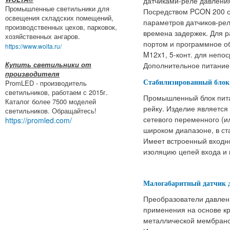
датчиками-реле давления
Промышленные светильники для
Посредством PCON 200 о
освещения складских помещений,
параметров датчиков-рел
производственных цехов, парковок,
времена задержек. Для 
хозяйственных ангаров.
портом и программное о
https://www.wolta.ru/
M12x1, 5-конт. для непо
Купить светильники от
Дополнительное питание 
производителя
Стабилизированный блок
PromLED - производитель
светильников, работаем с 2015г.
Промышленный блок пита
Каталог более 7500 моделей
рейку. Изделие являетс
светильников. Обращайтесь!
сетевого переменного (и
https://promled.com/
широком диапазоне, в с
Имеет встроенный входн
изоляцию цепей входа и 
Малогабаритный датчик 
Преобразователи давле
применения на основе кр
металлической мембрано