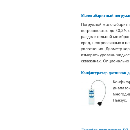
Малогабаритный погружн
Погружной малогабаритн
погрешностью до ≤0,2% о
разделительной мембран
сред, неагрессивных к 
уплотнения. Диаметр кор
измерять уровень жидкос
скважинах. Опционально
Конфигуратор датчиков д
Конфигу
диапазон
многоди
Пьезус.
Демпфер гидроударов DZ 