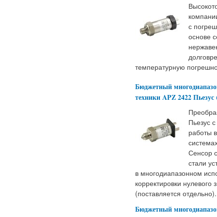
Высокот
компани
с погреш
основе с
нержаве
долговр
температурную погрешно
Бюджетный многодиапазо
техники APZ 2422 Пьезус
Преобра
Пьезус с
работы 
системах
Сенсор 
стали ус
в многодиапазонном исп
корректировки нулевого 
(поставляется отдельно).
Бюджетный многодиапазо