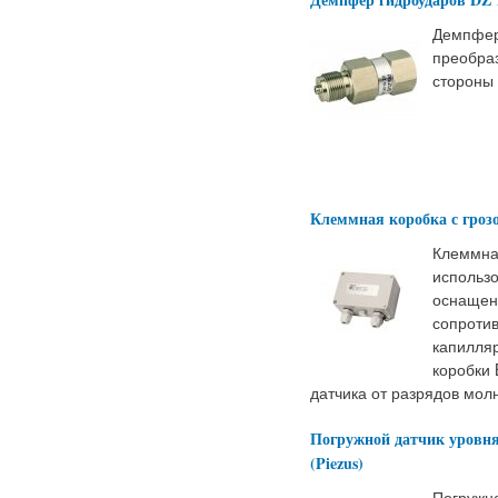
Демпфер
преобраз
стороны
Клеммная коробка с грозо
Клеммна
использ
оснащен
сопроти
капилля
коробки
датчика от разрядов мол
Погружной датчик уровня
(Piezus)
Погружн