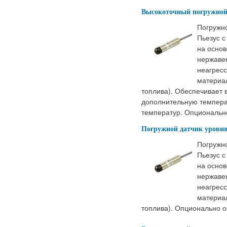
Высокоточный погружной 
Погружн
Пьезус с
на основ
нержаве
неагрес
материа
топлива). Обеспечивает 
дополнительную темпера
температур. Опциональн
Погружной датчик уровня
Погружн
Пьезус с
на основ
нержаве
неагрес
материа
топлива). Опционально 