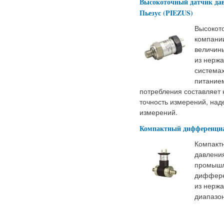
Высокоточный датчик дав
Пьезус (PIEZUS)
Высокот
компании
величин
из нерж
система
питанием
потребления составляет 
точность измерений, над
измерений.
Компактный дифференциа
Компакт
давления
промышл
диффере
из нерж
диапазо