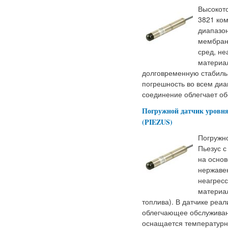
Высокот
3821 ком
диапазон
мембран
сред, н
материа
долговременную стабиль
погрешность во всем диа
соединение облегчает об
Погружной датчик уровня
(PIEZUS)
Погружн
Пьезус с
на основ
нержаве
неагрес
материа
топлива). В датчике реа
облегчающее обслуживан
оснащается температурн