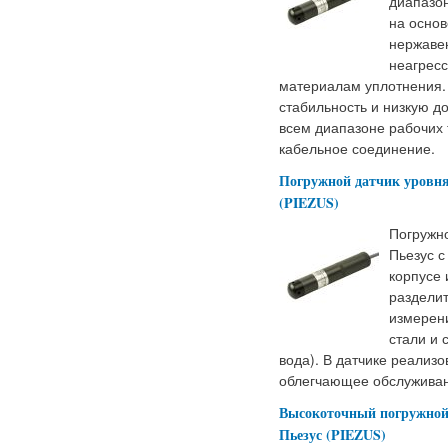
диапазо
на основ
нержаве
неагрес
материалам уплотнения.
стабильность и низкую 
всем диапазоне рабочих 
кабельное соединение.
Погружной датчик уровня
(PIEZUS)
Погружн
Пьезус с
корпусе 
раздели
измерен
стали и
вода). В датчике реализ
облегчающее обслуживани
Высокоточный погружной 
Пьезус (PIEZUS)