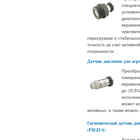
специал
условиях
диапазон
керамич
чувствит
перегрузкам и стабильно
точность за счет активн
погрешности.
Датчик давления для агр
Преобра
измерени
керамич
до ≤0,5%
исполне
может и
активных, а также вязких
Гигиенический датчик дав
(PIEZUS)
Датчик д