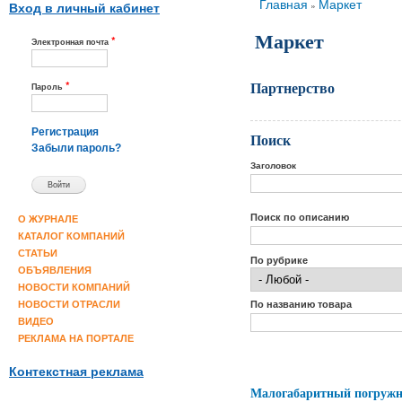
Вы здесь
Главная
Маркет
»
Вход в личный кабинет
Маркет
*
Электронная почта
Партнерство
*
Пароль
Регистрация
Поиск
Забыли пароль?
Заголовок
Поиск по описанию
О ЖУРНАЛЕ
КАТАЛОГ КОМПАНИЙ
СТАТЬИ
По рубрике
ОБЪЯВЛЕНИЯ
НОВОСТИ КОМПАНИЙ
По названию товара
НОВОСТИ ОТРАСЛИ
ВИДЕО
РЕКЛАМА НА ПОРТАЛЕ
Контекстная реклама
Малогабаритный погружн