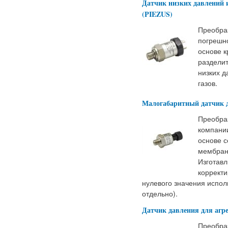
Датчик низких давлений 
(PIEZUS)
Преобра
погрешн
основе к
раздели
низких д
газов.
Малогабаритный датчик д
Преобра
компани
основе с
мембран
Изготавл
корректи
нулевого значения испол
отдельно).
Датчик давления для агр
Преобра