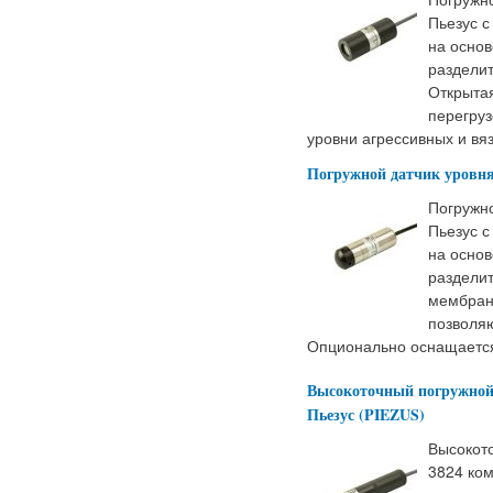
Пьезус с
на основ
разделит
Открыта
перегруз
уровни агрессивных и вяз
Погружной датчик уровня
Погружн
Пьезус с
на основ
раздели
мембрана
позволяю
Опционально оснащается
Высокоточный погружной 
Пьезус (PIEZUS)
Высокот
3824 ком