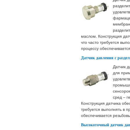
раздели
удовлет
фармаце
мембран
разделит
маслом. Конструкция дат
что часто требуется вып
процессу обеспечиваетс
Датчик давления с разде
Датчик 
для при
удовлет
промышл
сенсором
сред – г
Конструкция датчика обес
требуется выполнять в п
обеспечивается резьбов
Высокоточный датчик дав