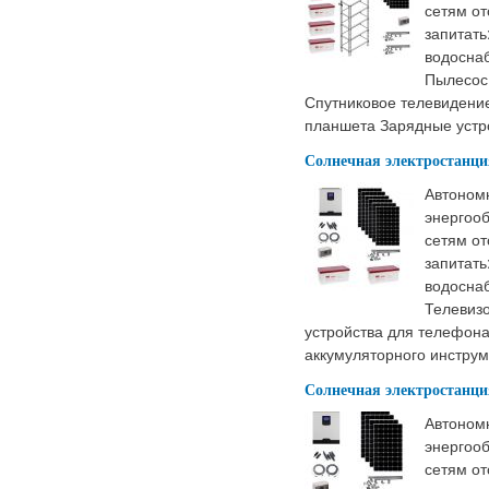
сетям от
запитат
водосна
Пылесос
Спутниковое телевидени
планшета Зарядные устр
Солнечная электростанци
Автоном
энергооб
сетям от
запитат
водоснаб
Телевиз
устройства для телефона
аккумуляторного инстру
Солнечная электростанци
Автоном
энергооб
сетям от