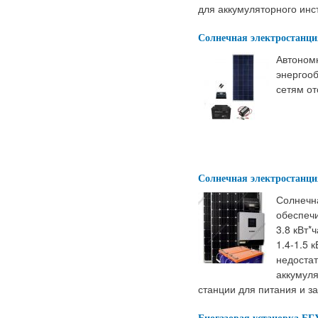
для аккумуляторного инс
Солнечная электростанция
Автоном
энергооб
сетям от
Солнечная электростанци
Солнечн
обеспечи
3.8 кВт*
1.4-1.5 
недостат
аккумул
станции для питания и з
Биогазовая установка БГ