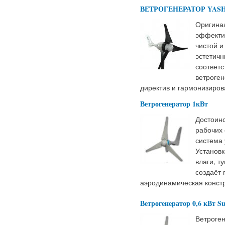
ВЕТРОГЕНЕРАТОР YASHE
Оригина
эффекти
чистой и
эстетичн
соответс
ветроге
директив и гармонизиро
Ветрогенератор 1кВт
Достоинс
рабочих 
система 
Установк
влаги, т
создаёт
аэродинамическая констр
Ветрогенератор 0,6 кВт Su
Ветроге