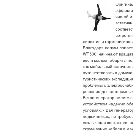
Оригина
эффекти
чистой и
эстетичн
соответс
ветроге
директив и гармонизиров
Благодаря легким лопас
WT500i начинают вращать
вес и малые габариты по
как мобильный источник э
путешествовать в домиках
туристических экспедиция
проблемы с электроснабж
решение для автономных 
Ветрогенератор вместе 
устройством надежно об
условиях. • Вал генерат
подшипниках, не требую
скользящая контактная п
скручивание кабеля в мач