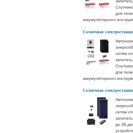
запитат
Спутнико
для тел
аккумуляторного инстру
Солнечная электростанци
Автоном
энергооб
сетям от
запитат
Спутнико
для тел
аккумуляторного инстру
Солнечная электростанция
Автоном
энергооб
сетям от
запитат
до 26 д
устройст