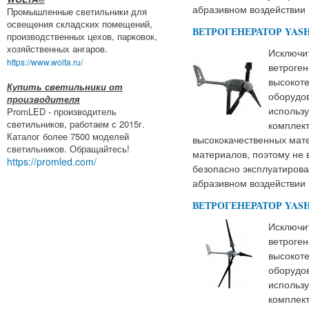
абразивном воздействии 
Промышленные светильники для
освещения складских помещений,
ВЕТРОГЕНЕРАТОР YASHE
производственных цехов, парковок,
хозяйственных ангаров.
Исключит
https://www.wolta.ru/
ветроген
высокот
Купить светильники от
оборудов
производителя
использу
PromLED - производитель
светильников, работаем с 2015г.
комплек
Каталог более 7500 моделей
высококачественных мат
светильников. Обращайтесь!
материалов, поэтому не 
https://promled.com/
безопасно эксплуатирова
абразивном воздействии 
ВЕТРОГЕНЕРАТОР YASHE
Исключит
ветроген
высокот
оборудов
использу
комплек