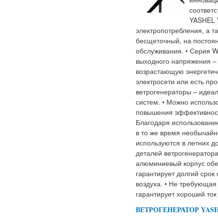
соответс
YASHEL 
электропотребления, а та
бесщеточный, на постоян
обслуживания. • Серия W
выходного напряжения – 
возрастающую энергетиче
электросети или есть пр
ветрогенераторы – идеа
систем. • Можно использ
повышения эффективност
Благодаря использованию
в то же время необычайн
используются в летних д
деталей ветрогенератора
алюминиевый корпус обес
гарантирует долгий срок
воздуха. • Не требующая
гарантирует хороший ток
ВЕТРОГЕНЕРАТОР YASHE