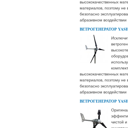
высококачественных мат
материалов, поэтому не 
безопасно эксплуатирова
абразивном воздействии 
ВЕТРОГЕНЕРАТОР YASHE
Исключит
ветроген
высокот
оборудов
использу
комплек
высококачественных мат
материалов, поэтому не 
безопасно эксплуатирова
абразивном воздействии 
ВЕТРОГЕНЕРАТОР YASHE
Оригина
эффекти
чистой и
инноваци