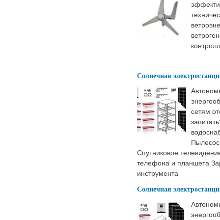
эффекти
техниче
ветроэне
ветроген
контролл
Солнечная электростанци
Автоном
энергооб
сетям от
запитат
водосна
Пылесос
Спутниковое телевидени
телефона и планшета За
инструмента
Солнечная электростанци
Автоном
энергооб