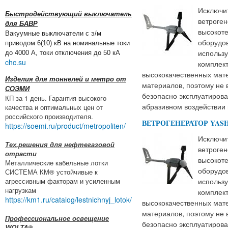
Исключит
Быстродействующий выключатель
ветроген
для БАВР
высокот
Вакуумные выключатели с э/м
оборудов
приводом 6(10) кВ на номинальные токи
использу
до 4000 А, токи отключения до 50 кА
chc.su
комплек
высококачественных мат
Изделия для тоннелей и метро от
материалов, поэтому не 
СОЭМИ
безопасно эксплуатирова
КП за 1 день. Гарантия высокого
абразивном воздействии 
качества и оптимальных цен от
российского производителя.
ВЕТРОГЕНЕРАТОР YASHE
https://soemi.ru/product/metropoliten/
Исключит
Тех.решения для нефтегазовой
ветроген
отрасти
высокот
Металлические кабельные лотки
оборудов
СИСТЕМА КМ® устойчивые к
агрессивным факторам и усиленным
использу
нагрузкам
комплек
https://km1.ru/catalog/lestnichnyj_lotok/
высококачественных мат
материалов, поэтому не 
Профессиональное освещение
безопасно эксплуатирова
WOLTA®