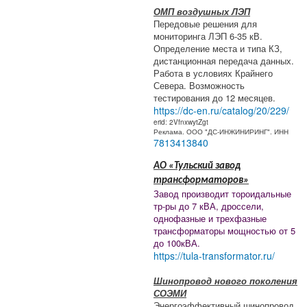
ОМП воздушных ЛЭП
Передовые решения для
мониторинга ЛЭП 6-35 кВ.
Определение места и типа КЗ,
дистанционная передача данных.
Работа в условиях Крайнего
Севера. Возможность
тестирования до 12 месяцев.
https://dc-en.ru/catalog/20/229/
erid: 2VfnxwytZgt
Реклама. ООО "ДС-ИНЖИНИРИНГ". ИНН
7813413840
АО «Тульский завод
трансформаторов»
Завод производит тороидальные
тр-ры до 7 кВА, дроссели,
однофазные и трехфазные
трансформаторы мощностью от 5
до 100кВА.
https://tula-transformator.ru/
Шинопровод нового поколения
СОЭМИ
Энергоэффективный шинопровод