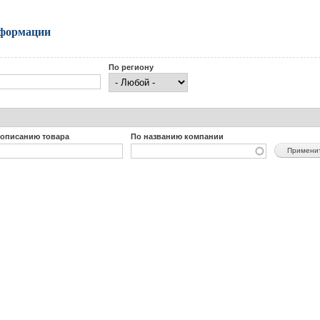
нформации
По региону
 описанию товара
По названию компании