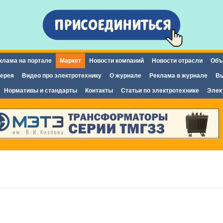
Перейти к
основному
содержанию
клама на портале
Маркет
Новости компаний
Новости отрасли
Объ
ерея
Видео про электротехнику
О журнале
Реклама в журнале
Вы
Нормативы и стандарты
Контакты
Статьи по электротехнике
Элек