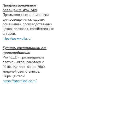
Профессиональное
освещение WOLTA®
Промышленные светильники
для освещения складских
помещений, производственных
цехов, парковок, хозяйственных
ангаров.
https://www.wolta.ru/
Купить светильники от
производителя
PromLED - производитель
светильников, работаем с
2015г. Каталог более 7500
моделей светильников.
Обращайтесь!
https://promled.com/