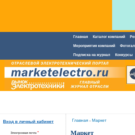
Главная
Каталог компаний
Ре
Главное меню
Мероприятия компаний
Фотогал
Подписка на журнал
Конкурсы
Вы здесь
Главная
Маркет
»
Вход в личный кабинет
Маркет
*
Электронная почта