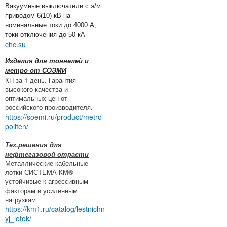
Вакуумные выключатели с э/м
приводом 6(10) кВ на
номинальные токи до 4000 А,
токи отключения до 50 кА
chc.su
Изделия для тоннелей и
метро от СОЭМИ
КП за 1 день. Гарантия
высокого качества и
оптимальных цен от
российского производителя.
https://soemi.ru/product/metro
politen/
Тех.решения для
нефтегазовой отрасти
Металлические кабельные
лотки СИСТЕМА КМ®
устойчивые к агрессивным
факторам и усиленным
нагрузкам
https://km1.ru/catalog/lestnichn
yj_lotok/