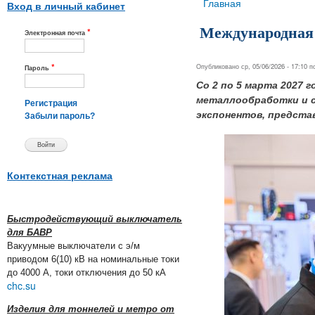
Вы здесь
Главная
Вход в личный кабинет
Международная 
*
Электронная почта
*
Опубликовано ср, 05/06/2026 - 17:10 
Пароль
Со 2 по 5 марта 2027
металлообработки и с
Регистрация
экспонентов, предста
Забыли пароль?
Контекстная реклама
Быстродействующий выключатель
для БАВР
Вакуумные выключатели с э/м
приводом 6(10) кВ на номинальные токи
до 4000 А, токи отключения до 50 кА
chc.su
Изделия для тоннелей и метро от