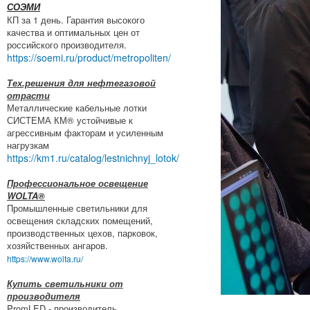
СОЭМИ
КП за 1 день. Гарантия высокого
качества и оптимальных цен от
российского производителя.
https://soemi.ru/product/metropoliten/
Тех.решения для нефтегазовой
отрасти
Металлические кабельные лотки
СИСТЕМА КМ® устойчивые к
агрессивным факторам и усиленным
нагрузкам
https://km1.ru/catalog/lestnichnyj_lotok/
Профессиональное освещение
WOLTA®
Промышленные светильники для
освещения складских помещений,
производственных цехов, парковок,
хозяйственных ангаров.
https://www.wolta.ru/
Купить светильники от
производителя
PromLED - производитель