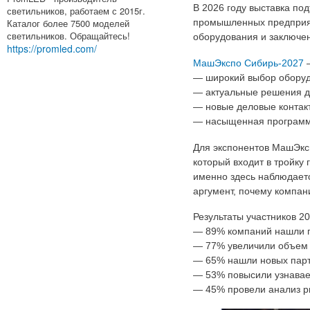
В 2026 году выставка по
светильников, работаем с 2015г.
Каталог более 7500 моделей
промышленных предприяти
светильников. Обращайтесь!
оборудования и заключен
https://promled.com/
МашЭкспо Сибирь-2027
—
— широкий выбор оборуд
— актуальные решения д
— новые деловые контакт
— насыщенная программа
Для экспонентов МашЭксп
который входит в тройку
именно здесь наблюдаетс
аргумент, почему компан
Результаты участников 2
— 89% компаний нашли п
— 77% увеличили объем
— 65% нашли новых парт
— 53% повысили узнавае
— 45% провели анализ р