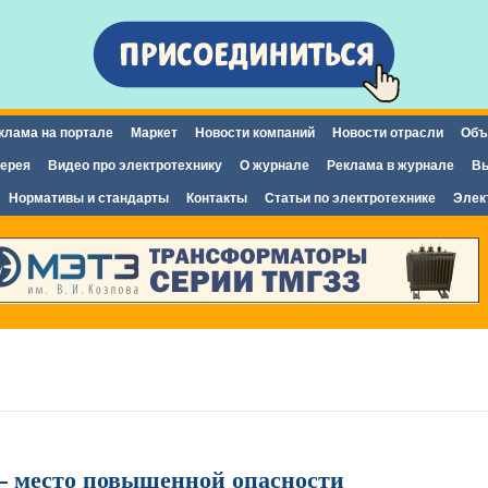
Перейти к
основному
содержанию
клама на портале
Маркет
Новости компаний
Новости отрасли
Объ
ерея
Видео про электротехнику
О журнале
Реклама в журнале
Вы
Нормативы и стандарты
Контакты
Статьи по электротехнике
Элек
– место повышенной опасности