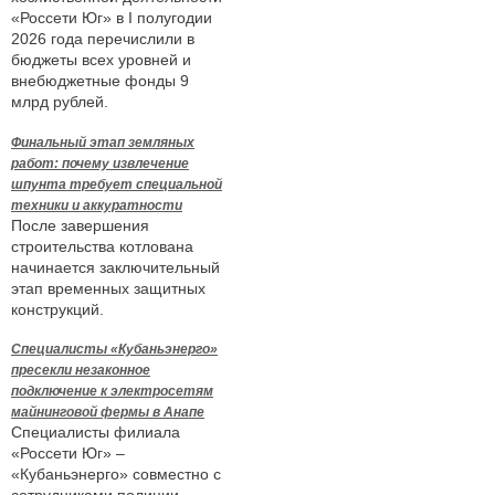
«Россети Юг» в I полугодии
2026 года перечислили в
бюджеты всех уровней и
внебюджетные фонды 9
млрд рублей.
Финальный этап земляных
работ: почему извлечение
шпунта требует специальной
техники и аккуратности
После завершения
строительства котлована
начинается заключительный
этап временных защитных
конструкций.
Специалисты «Кубаньэнерго»
пресекли незаконное
подключение к электросетям
майнинговой фермы в Анапе
Специалисты филиала
«Россети Юг» –
«Кубаньэнерго» совместно с