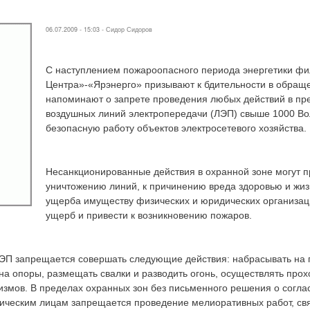
06.07.2009 - 15:03 -
Сидор Сидоров
С наступлением пожароопасного периода энергетики 
Центра»-«Ярэнерго» призывают к бдительности в обраще
напоминают о запрете проведения любых действий в пр
воздушных линий электропередачи (ЛЭП) свыше 1000 Вол
безопасную работу объектов электросетевого хозяйства.
Несанкционированные действия в охранной зоне могут 
уничтожению линий, к причинению вреда здоровью и жиз
ущерба имуществу физических и юридических организаци
ущерб и привести к возникновению пожаров.
ЭП запрещается совершать следующие действия: набрасывать на 
на опоры, размещать свалки и разводить огонь, осуществлять прох
измов. В пределах охранных зон без письменного решения о согла
ическим лицам запрещается проведение мелиоративных работ, св