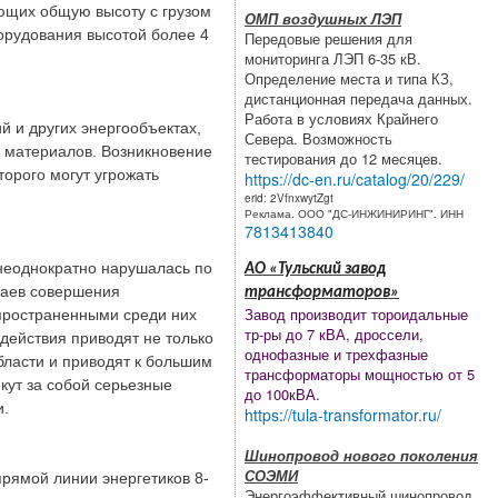
еющих общую высоту с грузом
ОМП воздушных ЛЭП
борудования высотой более 4
Передовые решения для
мониторинга ЛЭП 6-35 кВ.
Определение места и типа КЗ,
дистанционная передача данных.
Работа в условиях Крайнего
й и других энергообъектах,
Севера. Возможность
 материалов. Возникновение
тестирования до 12 месяцев.
орого могут угрожать
https://dc-en.ru/catalog/20/229/
erid: 2VfnxwytZgt
Реклама. ООО "ДС-ИНЖИНИРИНГ". ИНН
7813413840
 неоднократно нарушалась по
АО «Тульский завод
чаев совершения
трансформаторов»
Завод производит тороидальные
спространенными среди них
тр-ры до 7 кВА, дроссели,
действия приводят не только
однофазные и трехфазные
ласти и приводят к большим
трансформаторы мощностью от 5
кут за собой серьезные
до 100кВА.
и.
https://tula-transformator.ru/
Шинопровод нового поколения
СОЭМИ
рямой линии энергетиков 8-
Энергоэффективный шинопровод