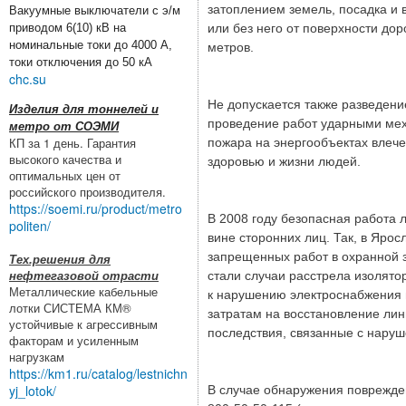
затоплением земель, посадка и 
Вакуумные выключатели с э/м
приводом 6(10) кВ на
или без него от поверхности до
номинальные токи до 4000 А,
метров.
токи отключения до 50 кА
chc.su
Не допускается также разведени
Изделия для тоннелей и
проведение работ ударными мех
метро от СОЭМИ
КП за 1 день. Гарантия
пожара на энергообъектах влече
высокого качества и
здоровью и жизни людей.
оптимальных цен от
российского производителя.
https://soemi.ru/product/metro
В 2008 году безопасная работа 
politen/
вине сторонних лиц. Так, в Яро
запрещенных работ в охранной з
Тех.решения для
нефтегазовой отрасти
стали случаи расстрела изолято
Металлические кабельные
к нарушению электроснабжения 
лотки СИСТЕМА КМ®
затратам на восстановление ли
устойчивые к агрессивным
последствия, связанные с нару
факторам и усиленным
нагрузкам
https://km1.ru/catalog/lestnichn
yj_lotok/
В случае обнаружения поврежде