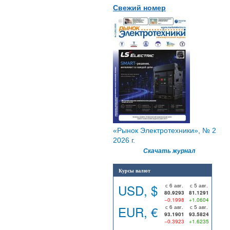
Свежий номер
«Рынок Электротехники», № 2
2026 г.
Скачать журнал
Курсы валют
USD, $
с 6 авг.
с 5 авг.
80.9293
81.1291
−0.1998
+1.0604
EUR, €
с 6 авг.
с 5 авг.
93.1901
93.5824
−0.3923
+1.6235