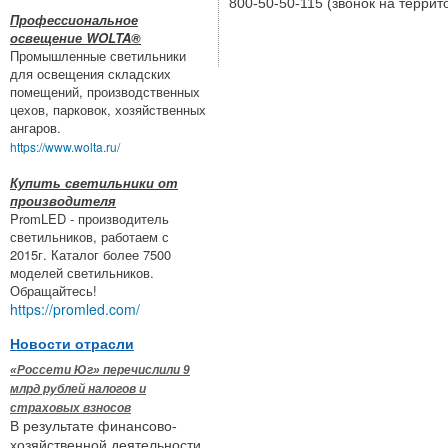
800-50-50-115 (звонок на терри
Профессиональное
освещение WOLTA®
Промышленные светильники
для освещения складских
помещений, производственных
цехов, парковок, хозяйственных
ангаров.
https://www.wolta.ru/
Купить светильники от
производителя
PromLED - производитель
светильников, работаем с
2015г. Каталог более 7500
моделей светильников.
Обращайтесь!
https://promled.com/
Новости отрасли
«Россети Юг» перечислили 9
млрд рублей налогов и
страховых взносов
В результате финансово-
хозяйственной деятельности