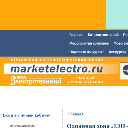
Главная
Каталог компаний
Ре
Главное меню
Мероприятия компаний
Фотогал
Подписка на журнал
Конкурсы
Вы здесь
Главная
Вход в личный кабинет
Охранная зона ЛЭП 
*
Электронная почта