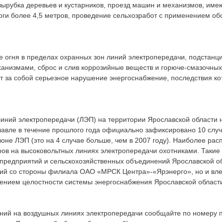
вырубка деревьев и кустарников, проезд машин и механизмов, им
роги более 4,5 метров, проведение сельхозработ с применением о
е огня в пределах охранных зон линий электропередачи, подстанци
анизмами, сброс и слив коррозийные веществ и горюче-смазочных
т за собой серьезное нарушение энергоснабжение, последствия кот
линий электропередачи (ЛЭП) на территории Ярославской области
славле в течение прошлого года официально зафиксировано 10 слу
оне ЛЭП (это на 4 случае больше, чем в 2007 году). Наиболее ра
ров на высоковольтных линиях электропередачи охотниками. Такие 
предприятий и сельскохозяйственных объединений Ярославской об
ний со стороны филиала ОАО «МРСК Центра»-«Ярэнерго», но и вле
шением целостности системы энергоснабжения Ярославской област
ний на воздушных линиях электропередачи сообщайте по номеру п