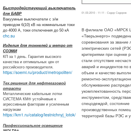
Быстродействующий выключатель
01.03.2010 - 11:11 -
Сидор Сидоров
для БАВР
Вакуумные выключатели с э/м
приводом 6(10) кВ на номинальные токи
В филиале ОАО «МРСК Ц
до 4000 А, токи отключения до 50 кА
chc.su
«Тверьэнерго» подведен
соревнования за звание 
Изделия для тоннелей и метро от
электрических сетей (РЭ
СОЭМИ
критериями при оценке 
КП за 1 день. Гарантия высокого
стали отсутствие несчаст
качества и оптимальных цен от
российского производителя.
аварий и инцидентов по 
https://soemi.ru/product/metropoliten/
объем и качество выпол
ремонтно-эксплуатацион
Тех.решения для нефтегазовой
обслуживанию распредел
отрасти
укомплектованность пер
Металлические кабельные лотки
инструментом, средства
СИСТЕМА КМ® устойчивые к
агрессивным факторам и усиленным
спецодеждой, состояние
нагрузкам
производственных помещ
https://km1.ru/catalog/lestnichnyj_lotok/
территорий базы РЭС и у
Профессиональное освещение
WOLTA®