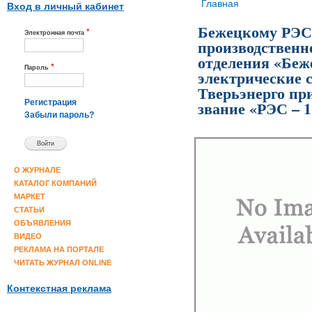
Вы здесь
Главная
Вход в личный кабинет
Бежецкому РЭС
*
Электронная почта
производственн
отделения «Беж
*
Пароль
электрические 
Тверьэнерго пр
звание «РЭС – 1
Регистрация
Забыли пароль?
О ЖУРНАЛЕ
КАТАЛОГ КОМПАНИЙ
МАРКЕТ
СТАТЬИ
ОБЪЯВЛЕНИЯ
ВИДЕО
РЕКЛАМА НА ПОРТАЛЕ
ЧИТАТЬ ЖУРНАЛ ONLINE
Контекстная реклама