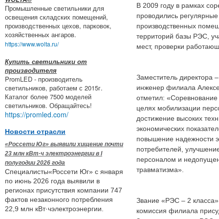
В 2009 году в рамках со
Промышленные светильники для
проводились регулярные
освещения складских помещений,
производственных цехов, парковок,
производственных помещ
хозяйственных ангаров.
территорий базы РЭС, уч
https://www.wolta.ru/
мест, проверки работающ
Купить светильники от
производителя
Заместитель директора –
PromLED - производитель
светильников, работаем с 2015г.
инженер филиала Алексе
Каталог более 7500 моделей
отметил: «Соревнование 
светильников. Обращайтесь!
целях мобилизации перс
https://promled.com/
достижение высоких техн
экономических показате
Новости отрасли
повышение надежности 
«Россети Юг» выявили хищение почти
потребителей, улучшение
23 млн кВт·ч электроэнергии в I
персоналом и недопущен
полугодии 2026 года
травматизма».
Специалисты«Россети Юг» с января
по июнь 2026 года выявили в
регионах присутствия компании 747
фактов незаконного потребления
Звание «РЭС – 2 класса»
22,9 млн кВт·чэлектроэнергии.
комиссия филиала прис