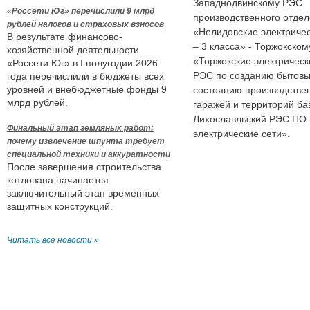
Западнодвинскому РЭС
«Россети Юг» перечислили 9 млрд
производственного отдел
рублей налогов и страховых взносов
«Нелидовские электричес
В результате финансово-
– 3 класса» - Торжокско
хозяйственной деятельности
«Торжокские электрическ
«Россети Юг» в I полугодии 2026
РЭС по созданию бытовы
года перечислили в бюджеты всех
уровней и внебюджетные фонды 9
состоянию производстве
млрд рублей.
гаражей и территорий ба
Лихославльский РЭС ПО 
Финальный этап земляных работ:
электрические сети».
почему извлечение шпунта требует
специальной техники и аккуратности
После завершения строительства
котлована начинается
заключительный этап временных
защитных конструкций.
Читать все новости »