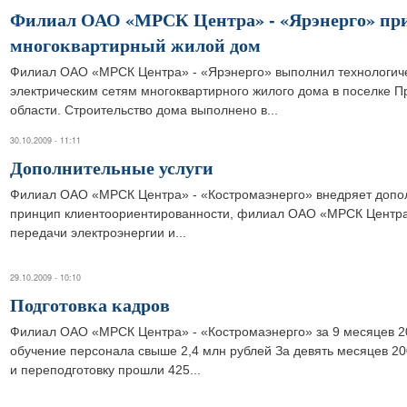
Филиал ОАО «МРСК Центра» - «Ярэнерго» при
многоквартирный жилой дом
Филиал ОАО «МРСК Центра» - «Ярэнерго» выполнил технологич
электрическим сетям многоквартирного жилого дома в поселке П
области. Строительство дома выполнено в...
30.10.2009 - 11:11
Дополнительные услуги
Филиал ОАО «МРСК Центра» - «Костромаэнерго» внедряет допол
принцип клиентоориентированности, филиал ОАО «МРСК Центра
передачи электроэнергии и...
29.10.2009 - 10:10
Подготовка кадров
Филиал ОАО «МРСК Центра» - «Костромаэнерго» за 9 месяцев 2
обучение персонала свыше 2,4 млн рублей За девять месяцев 200
и переподготовку прошли 425...