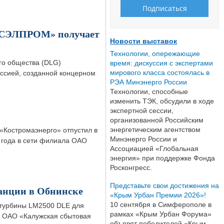
УСЭЛПРОМ» получает
Новости выставок
Технологии, опережающие
го общества (DLG)
время: дискуссия с экспертами
мирового класса состоялась в
ссией, созданной концерном
РЭА Минэнерго России
Технологии, способные
изменить ТЭК, обсудили в ходе
экспертной сессии,
организованной Российским
энергетическим агентством
«Костромаэнерго» отпустил в
Минэнерго России и
9 года в сети филиала ОАО
Ассоциацией «Глобальная
энергия» при поддержке Фонда
Росконгресс.
Представьте свои достижения на
анции в Обнинске
«Крым Урбан Премии 2026»!
10 сентября в Симферополе в
я турбины LM2500 DLE для
рамках «Крым Урбан Форума»
т ОАО «Калужская сбытовая
объявят победителей «Крым