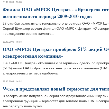
28.10.2009 - 15:03
Филиал ОАО «МРСК Центра» - «Ярэнерго» гот
осенне-зимнего периода 2009-2010 годов
27 октября заместитель генерального директора ОАО «МРСК Цен
Сергей Шумахер вручил филиал ОАО «МРСК Центра» -«Ярэнерго»
прохождению осенне-зимнего...
28.10.2009 - 15:03
ОАО «МРСК Центра» приобрело 51% акций О
электросетевая компания»
ОАО «МРСК Центра» объявляет о завершении сделки по приобре
(51%) акций ОАО «Ярославская электросетевая компания» (ОАО
электросетевых активов одобрена...
28.10.2009 - 14:02
Wessen представляет новый термостат для тепл
В ассортименте популярной серии электроустановочных изделий
электронная функция – термостат для теплого пола 10А. Электр
температуру пола путем...