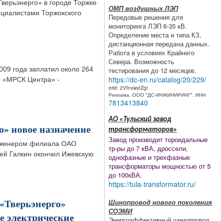
верьэнерго» в городе Торжке
ОМП воздушных ЛЭП
пециалистами Торжокского
Передовые решения для
мониторинга ЛЭП 6-35 кВ.
Определение места и типа КЗ,
дистанционная передача данных.
Работа в условиях Крайнего
Севера. Возможность
09 года заплатил около 264
тестирования до 12 месяцев.
https://dc-en.ru/catalog/20/229/
О «МРСК Центра» -
erid: 2VfnxwytZgt
Реклама. ООО "ДС-ИНЖИНИРИНГ". ИНН
7813413840
АО «Тульский завод
» новое назначение
трансформаторов»
Завод производит тороидальные
инженером филиала ОАО
тр-ры до 7 кВА, дроссели,
сей Галкин окончил Ижевскую
однофазные и трехфазные
трансформаторы мощностью от 5
до 100кВА.
https://tula-transformator.ru/
«Тверьэнерго»
Шинопровод нового поколения
СОЭМИ
е электрические
Энергоэффективный шинопровод