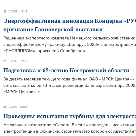
28.10.2009 - 12:12
Энергоэффективная инновация Концерна «Р
признание Ганноверской выставки
Решением экспертного комитета Немецкого сельскохозяйственно
энергоэффективному трактору «Беларус-3023» с электротрансми
«РУСЭЛПРОМ», присвоена Серебряная...
26.10.2009 - 11:11
Подготовка к 65-летию Костромской области
За девять месяцев текущего года филиал ОАО «МРСК Центра» - 
сеть свыше 2 млрд кВтч электроэнергии За январь-сентябрь 200
«МРСК Центра»-«...
26.10.2009 - 09:09
Проведены испытания турбины для электрост
На заводе-изготовителе «General Electric» проведены испытани
электростанции в Обнинске, строительство которой осуществляе