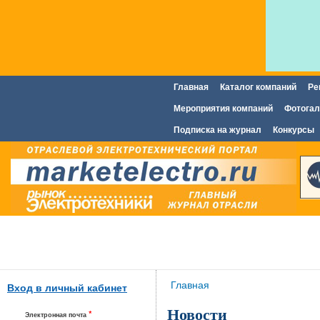
Главная
Каталог компаний
Ре
Главное меню
Мероприятия компаний
Фотогал
Подписка на журнал
Конкурсы
Вы здесь
Главная
Вход в личный кабинет
Новости
*
Электронная почта