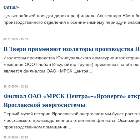
сети»
Целью рабочей поездки директора филиала Александра Ейста бы
производственного отделения к осенне-зимнему периоду и знако
02.11.2009 - 15:03
В Твери применяют изоляторы производства
Изоляторы производства Южноуральского арматурно-изоляторно
компания ООО Глобал Инсулэйтор Групп») применяют на объекта
является филиалом ОАО «МРСК Центра...
30.10.2009 - 12:12
Филиал ОАО «МРСК Центра»-«Ярэнерго» откр
Ярославской энергосистемы
Первый музей истории Ярославской энергосистемы будет распол
Ярославского производственного отделения филиала. Экспозици
производственном помещении...
30.10.2009 - 12:12