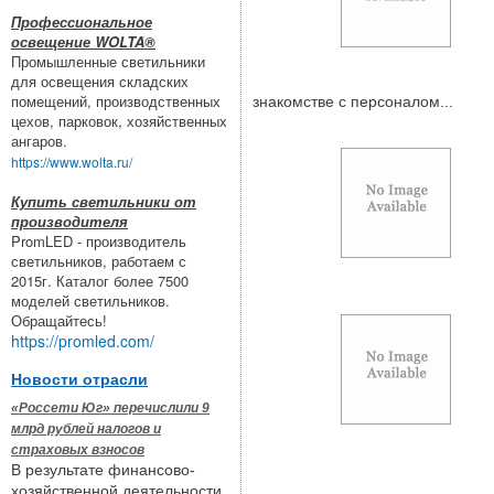
Профессиональное
освещение WOLTA®
Промышленные светильники
для освещения складских
помещений, производственных
знакомстве с персоналом...
цехов, парковок, хозяйственных
ангаров.
https://www.wolta.ru/
Купить светильники от
производителя
PromLED - производитель
светильников, работаем с
2015г. Каталог более 7500
моделей светильников.
Обращайтесь!
https://promled.com/
Новости отрасли
«Россети Юг» перечислили 9
млрд рублей налогов и
страховых взносов
В результате финансово-
хозяйственной деятельности