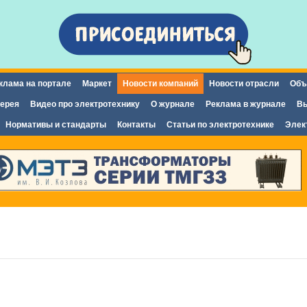
Перейти к
основному
содержанию
клама на портале
Маркет
Новости компаний
Новости отрасли
Объ
ерея
Видео про электротехнику
О журнале
Реклама в журнале
Вы
Нормативы и стандарты
Контакты
Статьи по электротехнике
Элек