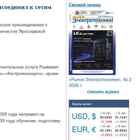
Свежий номер
соединил к сетям
еское присоединение к
речистое Ярославской
нительные услуги Развивая
»-«Костромаэнерго», кроме
«Рынок Электротехники», № 2
2026 г.
Скачать журнал
Курсы валют
USD, $
с 6 авг.
с 5 авг.
009 года направил на
80.9293
81.1291
9 года обучение, подготовку
−0.1998
+1.0604
EUR, €
с 6 авг.
с 5 авг.
93.1901
93.5824
−0.3923
+1.6235