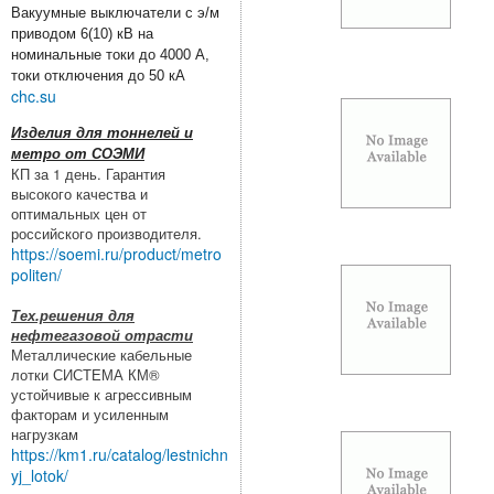
Вакуумные выключатели с э/м
приводом 6(10) кВ на
номинальные токи до 4000 А,
токи отключения до 50 кА
chc.su
Изделия для тоннелей и
метро от СОЭМИ
КП за 1 день. Гарантия
высокого качества и
оптимальных цен от
российского производителя.
https://soemi.ru/product/metro
politen/
Тех.решения для
нефтегазовой отрасти
Металлические кабельные
лотки СИСТЕМА КМ®
устойчивые к агрессивным
факторам и усиленным
нагрузкам
https://km1.ru/catalog/lestnichn
yj_lotok/