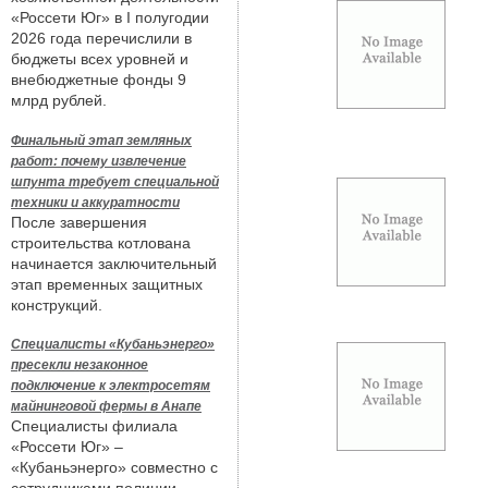
«Россети Юг» в I полугодии
2026 года перечислили в
бюджеты всех уровней и
внебюджетные фонды 9
млрд рублей.
Финальный этап земляных
работ: почему извлечение
шпунта требует специальной
техники и аккуратности
После завершения
строительства котлована
начинается заключительный
этап временных защитных
конструкций.
Специалисты «Кубаньэнерго»
пресекли незаконное
подключение к электросетям
майнинговой фермы в Анапе
Специалисты филиала
«Россети Юг» –
«Кубаньэнерго» совместно с