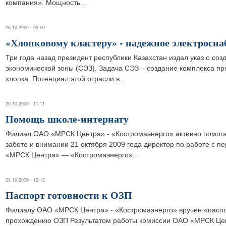
компания». Мощность...
26.10.2009 - 09:09
«Хлопковому кластеру» - надежное электросн
Три года назад президент республики Казахстан издал указ о со
экономической зоны (СЭЗ). Задача СЭЗ – создание комплекса п
хлопка. Потенциал этой отрасли в...
25.10.2009 - 11:11
Помощь школе-интернату
Филиал ОАО «МРСК Центра» - «Костромаэнерго» активно помог
заботе и внимании 21 октября 2009 года директор по работе с
«МРСК Центра» — «Костромаэнерго»...
23.10.2009 - 12:12
Паспорт готовности к ОЗП
Филиалу ОАО «МРСК Центра» - «Костромаэнерго» вручен «паспор
прохождению ОЗП Результатом работы комиссии ОАО «МРСК Цен