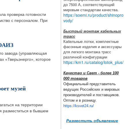
до 7500 А, соответствующий
мировым стандартам качества.
https://soemi.ru/product/shinopro
ла проверка готовности
vody/
мство с персоналом. При
Быстрый монтаж кабельных
трасс
Кабельные лотки, комплектные
 ЮАИЗ
фасонные изделия и аксессуары
для легкого монтажа трасс
го завода (управляющая
различной конфигурации
х «Тверьэнерго», которое
https://km1.ru/catalog/lotok_plus/
Качество и Свет - более 100
000 товаров
Официальный представитель
оет музей
ведущих Российских и мировых
производителей и поставщиков.
Оптом и в розницу.
агаться на территории
https://ksvet24.ru/
я разместиться в бывшем
Разместить объявление