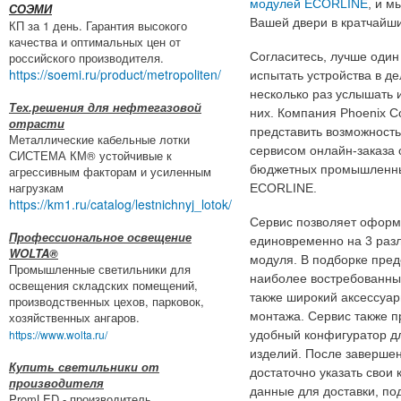
модулей ECORLINE
, и м
СОЭМИ
Вашей двери в кратчайши
КП за 1 день. Гарантия высокого
качества и оптимальных цен от
российского производителя.
Согласитесь, лучше один 
https://soemi.ru/product/metropoliten/
испытать устройства в де
несколько раз услышать 
Тех.решения для нефтегазовой
них. Компания Phoenix C
отрасти
представить возможность
Металлические кабельные лотки
сервисом онлайн-заказа 
СИСТЕМА КМ® устойчивые к
бюджетных промышленны
агрессивным факторам и усиленным
нагрузкам
ECORLINE.
https://km1.ru/catalog/lestnichnyj_lotok/
Сервис позволяет оформ
Профессиональное освещение
единовременно на 3 раз
WOLTA®
модуля. В подборке пре
Промышленные светильники для
наиболее востребованны
освещения складских помещений,
также широкий аксессуар
производственных цехов, парковок,
хозяйственных ангаров.
монтажа. Сервис также п
https://www.wolta.ru/
удобный конфигуратор д
изделий. После заверше
Купить светильники от
достаточно указать свои 
производителя
данные для доставки, под
PromLED - производитель