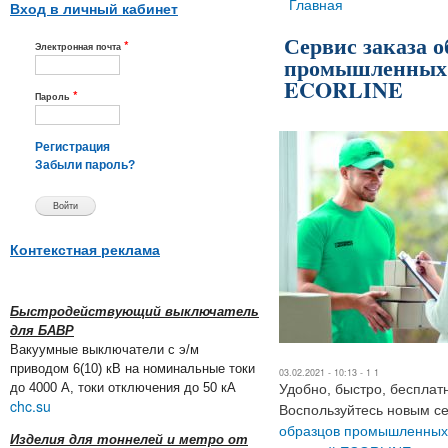
Вы здесь
Главная
Вход в личный кабинет
Сервис заказа о
*
Электронная почта
промышленных 
ECORLINE
*
Пароль
Регистрация
Забыли пароль?
Контекстная реклама
Быстродействующий выключатель
для БАВР
Вакуумные выключатели с э/м
приводом 6(10) кВ на номинальные токи
03.02.2021 - 10:13 -
1 1
до 4000 А, токи отключения до 50 кА
Удобно, быстро, бесплат
chc.su
Воспользуйтесь новым с
образцов промышленных
Изделия для тоннелей и метро от