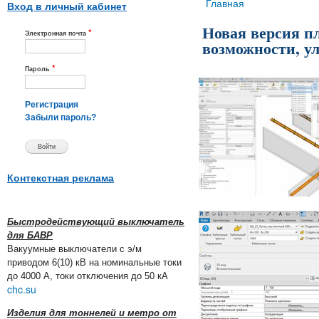
Вы здесь
Главная
Вход в личный кабинет
Новая версия п
*
Электронная почта
возможности, 
*
Пароль
Регистрация
Забыли пароль?
Контекстная реклама
Быстродействующий выключатель
для БАВР
Вакуумные выключатели с э/м
приводом 6(10) кВ на номинальные токи
до 4000 А, токи отключения до 50 кА
chc.su
Изделия для тоннелей и метро от