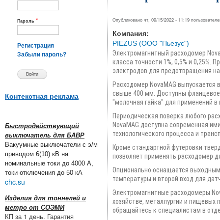
*
Опубликовано чт, 09/15/2022 - 11:19 пользовател
Пароль
Компания:
PIEZUS (ООО "Пьезус")
Регистрация
Электромагнитный расходомер Nova
Забыли пароль?
класса точности 1%, 0,5% и 0,25%.
электродов для предотвращения на
Расходомер NovaMAG выпускается в
свыше 400 мм. Доступны фланцевое 
Контекстная реклама
"молочная гайка" для применений 
Периодическая поверка любого рас
NovaMAG доступна современная имит
Быстродействующий
технологического процесса и транс
выключатель для БАВР
Вакуумные выключатели с э/м
Кроме стандартной футеровки твердо
приводом 6(10) кВ на
позволяет применять расходомер дл
номинальные токи до 4000 А,
Опционально оснащается выходным с
токи отключения до 50 кА
температуры и второй вход для дат
chc.su
Электромагнитные расходомеры Nov
Изделия для тоннелей и
хозяйстве, металлургии и пищевых 
метро от СОЭМИ
обращайтесь к специалистам в отде
КП за 1 день. Гарантия