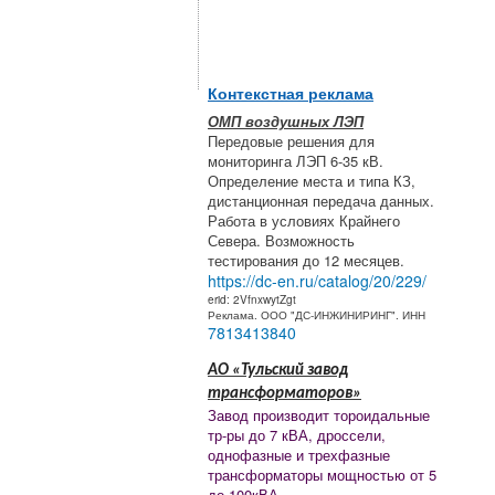
Контекстная реклама
ОМП воздушных ЛЭП
Передовые решения для
мониторинга ЛЭП 6-35 кВ.
Определение места и типа КЗ,
дистанционная передача данных.
Работа в условиях Крайнего
Севера. Возможность
тестирования до 12 месяцев.
https://dc-en.ru/catalog/20/229/
erid: 2VfnxwytZgt
Реклама. ООО "ДС-ИНЖИНИРИНГ". ИНН
7813413840
АО «Тульский завод
трансформаторов»
Завод производит тороидальные
тр-ры до 7 кВА, дроссели,
однофазные и трехфазные
трансформаторы мощностью от 5
до 100кВА.