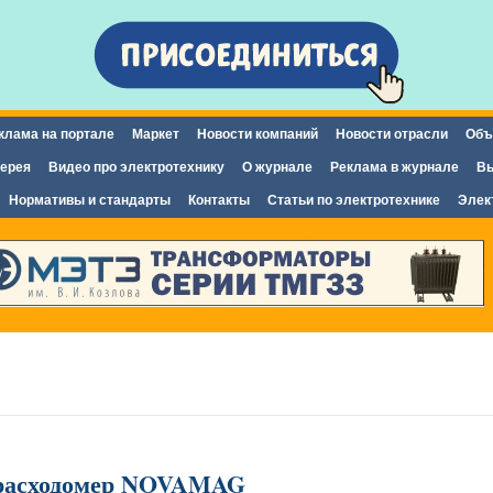
Перейти к
основному
содержанию
клама на портале
Маркет
Новости компаний
Новости отрасли
Объ
ерея
Видео про электротехнику
О журнале
Реклама в журнале
Вы
Нормативы и стандарты
Контакты
Статьи по электротехнике
Элек
расходомер NOVAMAG