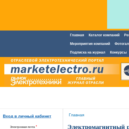
Главная
Каталог компаний
Ре
Главное меню
Мероприятия компаний
Фотогал
Подписка на журнал
Конкурсы
Вы здесь
Главная
Вход в личный кабинет
Электромагнитный 
*
Электронная почта