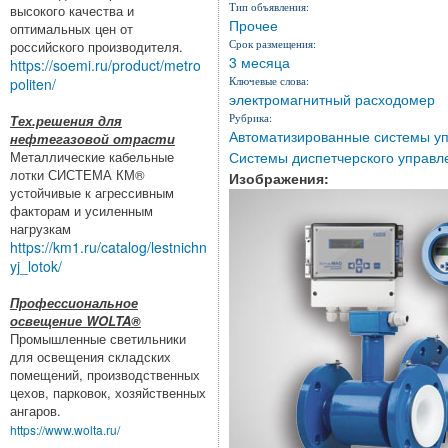
Тип объявления:
высокого качества и
Прочее
оптимальных цен от
Срок размещения:
российского производителя.
3 месяца
https://soemi.ru/product/metro
Ключевые слова:
politen/
электромагнитный расходомер
Рубрика:
Тех.решения для
Автоматизированные системы уп
нефтегазовой отрасти
Системы диспетчерского управ
Металлические кабельные
лотки СИСТЕМА КМ®
Изображения:
устойчивые к агрессивным
факторам и усиленным
нагрузкам
https://km1.ru/catalog/lestnichn
yj_lotok/
Профессиональное
освещение WOLTA®
Промышленные светильники
для освещения складских
помещений, производственных
цехов, парковок, хозяйственных
ангаров.
https://www.wolta.ru/