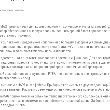
ем
Екатерина Туманова
MAG предназначен для коммерческого и технического учета жидкостей. Д
 Прибор обеспечивает высокую стабильность измерений благодаря встрое
растания отложений.
 компактном и раздельном исполнении с большим выбором условных диа
присоединение и присоединение типа "сэндвич", а также гигиеническое 
в пищевой и фармацевтической промышленности.
ходомера — это внушительные затраты времени и финансов. Для электро
ационная поверка по месту эксплуатации, что позволяет избегать длит
портных расходов из-за отправки прибора в поверочную лабораторию.
й резиной доступна футеровка PTFE, что в сочетании с электродами из х
я агрессивных сред.
игналом с HART-интерфейсом. Прибор может иметь до двух входов - один
чика давления. Расход и объем жидкостей измеряется в прямом и обратно
aMAG применяются на объектах теплоэнергетического комплекса, в жи
производствах, в системах водоснабжения и теплоснабжения. За более п
л продаж PIEZUS.