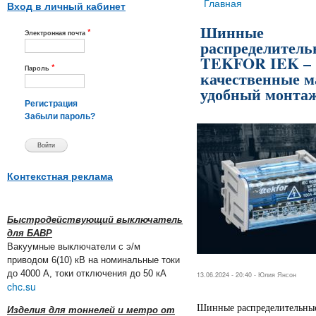
Вы здесь
Главная
Вход в личный кабинет
Шинные
*
Электронная почта
распределитель
TEKFOR IEK –
*
Пароль
качественные м
удобный монта
Регистрация
Забыли пароль?
Контекстная реклама
Быстродействующий выключатель
для БАВР
Вакуумные выключатели с э/м
приводом 6(10) кВ на номинальные токи
до 4000 А, токи отключения до 50 кА
13.06.2024 - 20:40 -
Юлия Янсон
chc.su
Шинные распределительн
Изделия для тоннелей и метро от