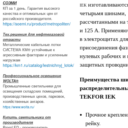
СОЭМИ
изготавливаются
IEK
КП за 1 день. Гарантия высокого
четырьмя шинами,
качества и оптимальных цен от
российского производителя.
рассчитанными на 
https://soemi.ru/product/metropoliten/
и 125 А. Применяю
Тех.решения для нефтегазовой
в электрощитах для
отрасти
Металлические кабельные лотки
присоединения фаз
СИСТЕМА КМ® устойчивые к
агрессивным факторам и усиленным
нулевых рабочих и
нагрузкам
защитных проводни
https://km1.ru/catalog/lestnichnyj_lotok/
Профессиональное освещение
Преимущества ш
WOLTA®
Промышленные светильники для
распределительны
освещения складских помещений,
производственных цехов, парковок,
TEKFOR
IEK
хозяйственных ангаров.
https://www.wolta.ru/
Прочное креплен
Купить светильники от
производителя
рейку.
PromLED - производитель