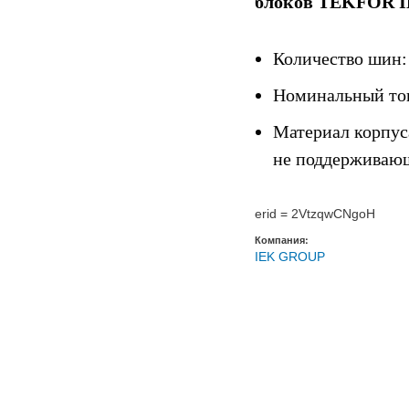
блоков
TEKFOR
Количество шин: 
Номинальный ток
Материал корпуса
не поддерживающ
erid = 2VtzqwCNgoH
Компания:
IEK GROUP