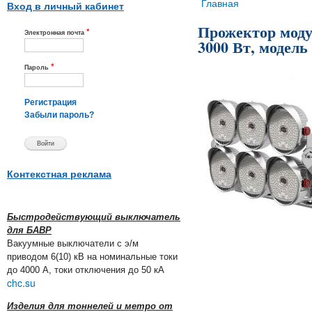
Вы здесь
Главная
Вход в личный кабинет
Прожектор мод
*
Электронная почта
3000 Вт, модел
*
Пароль
Регистрация
Забыли пароль?
Контекстная реклама
Быстродействующий выключатель
для БАВР
Вакуумные выключатели с э/м
приводом 6(10) кВ на номинальные токи
до 4000 А, токи отключения до 50 кА
chc.su
Изделия для тоннелей и метро от