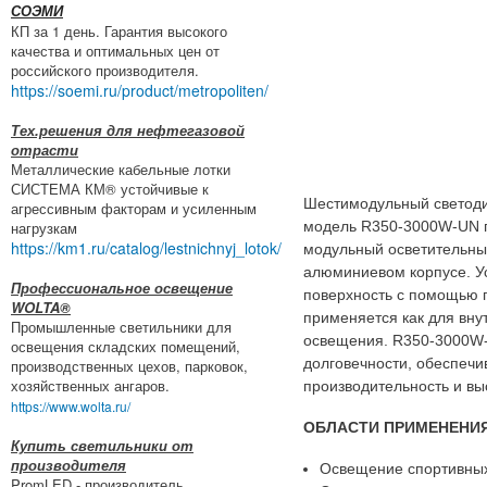
СОЭМИ
КП за 1 день. Гарантия высокого
качества и оптимальных цен от
российского производителя.
https://soemi.ru/product/metropoliten/
Тех.решения для нефтегазовой
отрасти
Металлические кабельные лотки
СИСТЕМА КМ® устойчивые к
Шестимодульный светоди
агрессивным факторам и усиленным
нагрузкам
модель R350-3000W-UN п
https://km1.ru/catalog/lestnichnyj_lotok/
модульный осветительны
алюминиевом корпусе. У
Профессиональное освещение
поверхность с помощью п
WOLTA®
применяется как для внут
Промышленные светильники для
освещения. R350-3000W-
освещения складских помещений,
долговечности, обеспеч
производственных цехов, парковок,
хозяйственных ангаров.
производительность и вы
https://www.wolta.ru/
ОБЛАСТИ ПРИМЕНЕНИЯ
Купить светильники от
производителя
Освещение спортивных 
PromLED - производитель