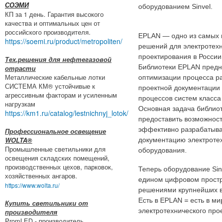
СОЭМИ
оборудованием Sinvel.
КП за 1 день. Гарантия высокого
качества и оптимальных цен от
российского производителя.
EPLAN — одно из самых 
https://soemi.ru/product/metropoliten/
решений для электротех
проектирования в России
Тех.решения для нефтегазовой
Библиотеки EPLAN предн
отрасти
Металлические кабельные лотки
оптимизации процесса р
СИСТЕМА КМ® устойчивые к
проектной документации 
агрессивным факторам и усиленным
процессов систем класс
нагрузкам
Основная задача библиот
https://km1.ru/catalog/lestnichnyj_lotok/
предоставить возможност
эффективно разрабатыва
Профессиональное освещение
WOLTA®
документацию электроте
Промышленные светильники для
оборудования.
освещения складских помещений,
производственных цехов, парковок,
Теперь оборудование Sin
хозяйственных ангаров.
едином цифровом простр
https://www.wolta.ru/
решениями крупнейших в
Есть в EPLAN = есть в ми
Купить светильники от
электротехнического про
производителя
PromLED - производитель