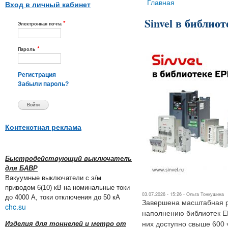
Вы здесь
Главная
Вход в личный кабинет
Sinvel в библио
*
Электронная почта
*
Пароль
Регистрация
Забыли пароль?
Контекстная реклама
Быстродействующий выключатель
для БАВР
Вакуумные выключатели с э/м
приводом 6(10) кВ на номинальные токи
03.07.2026 - 15:26 -
Ольга Тонкушина
до 4000 А, токи отключения до 50 кА
Завершена масштабная р
chc.su
наполнению библиотек E
Изделия для тоннелей и метро от
них доступно свыше 600 