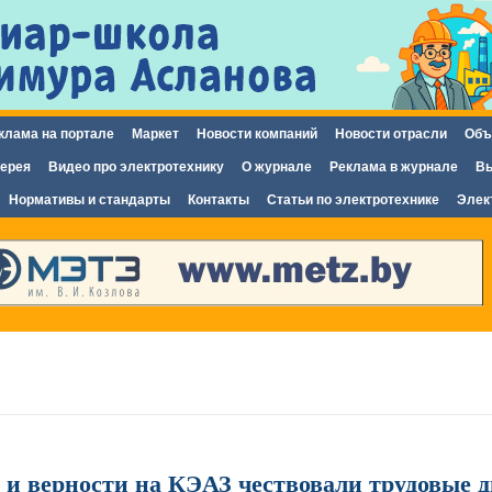
Перейти к
основному
содержанию
клама на портале
Маркет
Новости компаний
Новости отрасли
Объ
ерея
Видео про электротехнику
О журнале
Реклама в журнале
Вы
Нормативы и стандарты
Контакты
Статьи по электротехнике
Элек
 и верности на КЭАЗ чествовали трудовые 