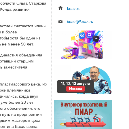
области Ольга Старкова
keaz.ru
Фонда развития
keaz@keaz.ru
астией считаются члены
я и более
тобы хотя бы один из
 не менее 50 лет.
а династия объединила
аботавший старшим
ь заместителя
пластмассового цеха. Их
акже племянники
нились, когда внук
уже более 23 лет
ого обеспечения, его
й путь на предприятии
аршим мастером цеха
лентина Васильевна