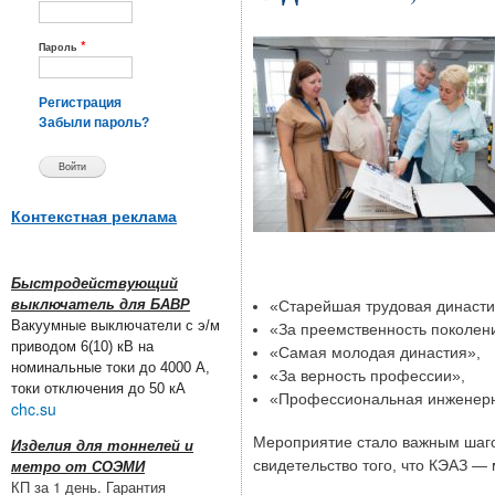
*
Пароль
Регистрация
Забыли пароль?
Контекстная реклама
Быстродействующий
выключатель для БАВР
«Старейшая трудовая династи
Вакуумные выключатели с э/м
«За преемственность поколен
приводом 6(10) кВ на
«Самая молодая династия»,
номинальные токи до 4000 А,
«За верность профессии»,
токи отключения до 50 кА
«Профессиональная инженерн
chc.su
Мероприятие стало важным шаго
Изделия для тоннелей и
свидетельство того, что КЭАЗ — 
метро от СОЭМИ
КП за 1 день. Гарантия