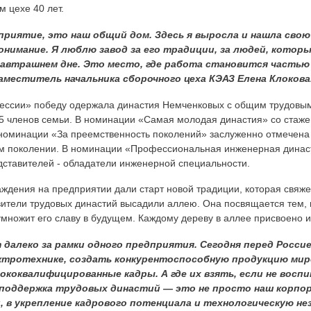
м цехе 40 лет.
риятие, это наш общий дом. Здесь я выросла и нашла свою
онимание. Я люблю завод за его традиции, за людей, которые
 завтрашнем дне. Это место, где работа становится частью 
аместитель начальника сборочного цеха КЭАЗ Елена Клокова
ессии» победу одержала династия Немченковых с общим трудовым
5 членов семьи. В номинации «Самая молодая династия» со стаже
номинации «За преемственность поколений» заслуженно отмечена 
4-м поколении. В номинации «Профессиональная инженерная динас
едставителей - обладатели инженерной специальности.
ждения на предприятии дали старт новой традиции, которая свяж
ители трудовых династий высадили аллею. Она посвящается тем, к
умножит его славу в будущем. Каждому дереву в аллее присвоено 
далеко за рамки одного предприятия. Сегодня перед Росси
ктротехнике, создать конкурентоспособную продукцию мир
ококвалифицированные кадры. А где их взять, если не вос
поддержка трудовых династий — это не просто наш корпо
, в укрепление кадрового потенциала и технологическую не