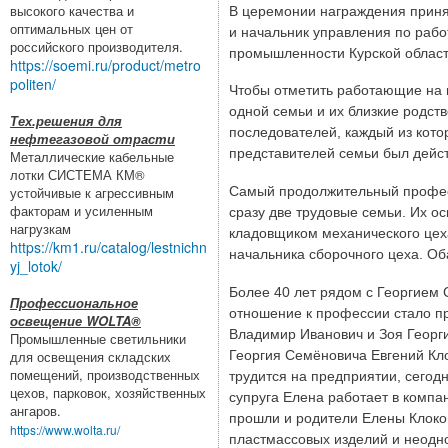
высокого качества и
В церемонии награждения приня
оптимальных цен от
и начальник управления по раб
российского производителя.
промышленности Курской област
https://soemi.ru/product/metro
politen/
Чтобы отметить работающие на 
одной семьи и их близкие родст
Тех.решения для
последователей, каждый из кото
нефтегазовой отрасти
представителей семьи был дейс
Металлические кабельные
лотки СИСТЕМА КМ®
Самый продолжительный професс
устойчивые к агрессивным
факторам и усиленным
сразу две трудовые семьи. Их о
нагрузкам
кладовщиком механического цех
https://km1.ru/catalog/lestnichn
начальника сборочного цеха. Об
yj_lotok/
Более 40 лет рядом с Георгием 
Профессиональное
отношение к профессии стало п
освещение WOLTA®
Владимир Иванович и Зоя Георг
Промышленные светильники
Георгия Семёновича Евгений Кл
для освещения складских
помещений, производственных
трудится на предприятии, сегод
цехов, парковок, хозяйственных
супруга Елена работает в компан
ангаров.
прошли и родители Елены Клоко
https://www.wolta.ru/
пластмассовых изделий и неодн