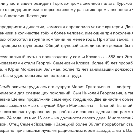
ли участи вице-президент Торгово-промышленной палаты Курской 
оте с предприятиями и перспективному развитию промышленности 
и Анастасия Шеховцова.
предприятии династии, комиссия определила четкие критерии. Дин
венники в количестве трёх и более человек, имеющие три поколени
рых отработал в группе компаний не менее года. При этом важно, ч
твующим сотрудником. Общий трудовой стаж династии должен быть
иональный путь на производстве у семьи Клоковых - 388 лет. Эт
снователями стали Георгий Семёнович Клоков, более 45 лет прор
а, и Юрий Моисеевич Зельман, более 42 лет занимавший должност
а были удостоены звания ветерана труда.
Семёновичем трудилась его супруга Мария Григорьевна — лифтер 
римером для следующих поколений. Сын Николай Георгиевич, а т
иевна Шеины продолжили семейную традицию. Две династии объеди
оков создал семью с внучкой Юрия Моисеевича — Еленой. Евгений 
ня возглавляет управление разработки и сопровождения программн
ии 24 года, из них 16 лет – на должности своего деда. Многолетни
вой. Отец Семён Яковлевич Зарецкий более 36 лет проработал ст
ократно признавался лучшим рационализатором завода, а мать Ва