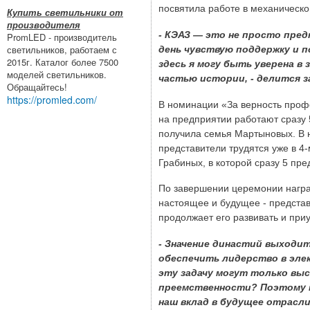
посвятила работе в механическо
Купить светильники от
производителя
-
КЭАЗ — это не просто предп
PromLED - производитель
светильников, работаем с
день чувствую поддержку и п
2015г. Каталог более 7500
здесь я могу быть уверена в
моделей светильников.
частью истории, - делится
з
Обращайтесь!
https://promled.com/
В номинации «За верность проф
на предприятии работают сразу 
получила семья Мартыновых. В 
представители трудятся уже в 
Грабиных, в которой сразу 5 пр
По завершении церемонии награ
настоящее и будущее - представ
продолжает его развивать и при
-
Значение династий выходит 
обеспечить лидерство в эле
эту задачу могут только выс
преемственности? Поэтому 
наш вклад в будущее отрасли