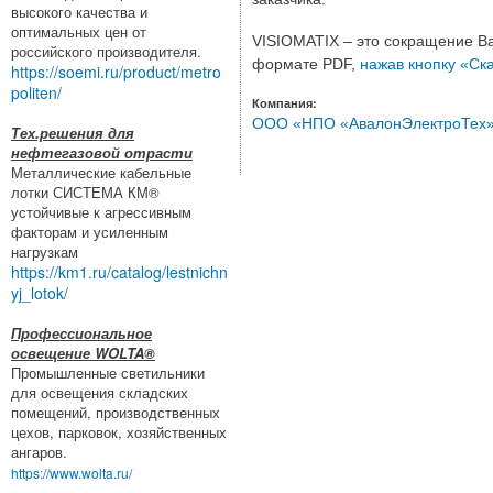
высокого качества и
оптимальных цен от
VISIOMATIX – это сокращение Ва
российского производителя.
формате PDF,
нажав кнопку «Ск
https://soemi.ru/product/metro
politen/
Компания:
ООО «НПО «АвалонЭлектроТех
Тех.решения для
нефтегазовой отрасти
Металлические кабельные
лотки СИСТЕМА КМ®
устойчивые к агрессивным
факторам и усиленным
нагрузкам
https://km1.ru/catalog/lestnichn
yj_lotok/
Профессиональное
освещение WOLTA®
Промышленные светильники
для освещения складских
помещений, производственных
цехов, парковок, хозяйственных
ангаров.
https://www.wolta.ru/