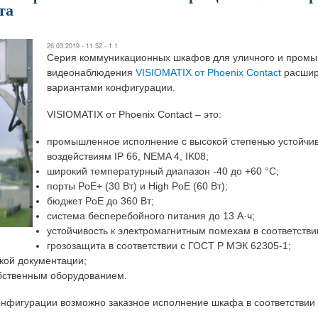
та
26.03.2019 - 11:52 -
1 1
Серия коммуникационных шкафов для уличного и пром
видеонаблюдения
VISIOMATIX от Phoenix Contact
расшир
вариантами конфигурации.
VISIOMATIX от Phoenix Contact – это:
промышленное исполнение с высокой степенью устойчи
воздействиям IP 66, NEMA 4, IK08;
широкий температурный диапазон -40 до +60 °C;
порты PoE+ (30 Вт) и High PoE (60 Вт);
бюджет PoE до 360 Вт;
система бесперебойного питания до 13 А·ч;
устойчивость к электромагнитным помехам в соответстви
грозозащита в соответствии с ГОСТ Р МЭК 62305-1;
кой документации;
бственным оборудованием.
онфигурации возможно заказное исполнение шкафа в соответствии