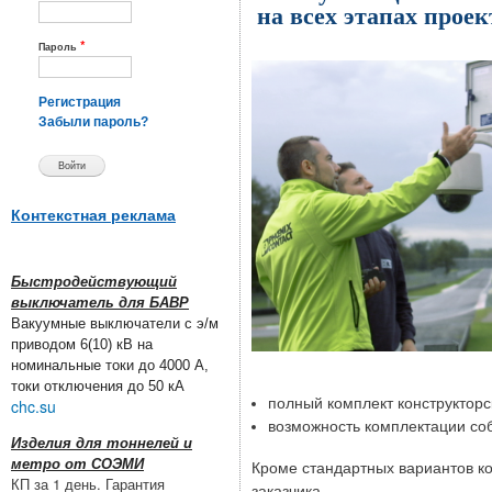
на всех этапах проек
*
Пароль
Регистрация
Забыли пароль?
Контекстная реклама
Быстродействующий
выключатель для БАВР
Вакуумные выключатели с э/м
приводом 6(10) кВ на
номинальные токи до 4000 А,
токи отключения до 50 кА
полный комплект конструкторс
chc.su
возможность комплектации со
Изделия для тоннелей и
метро от СОЭМИ
Кроме стандартных вариантов к
КП за 1 день. Гарантия
заказчика.