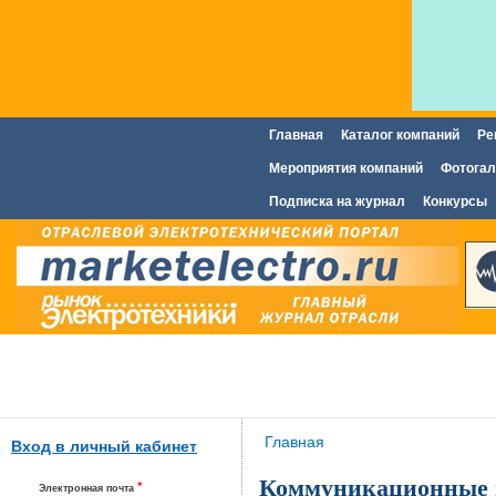
Главная
Каталог компаний
Ре
Главное меню
Мероприятия компаний
Фотогал
Подписка на журнал
Конкурсы
Вы здесь
Главная
Вход в личный кабинет
Коммуникационные 
*
Электронная почта