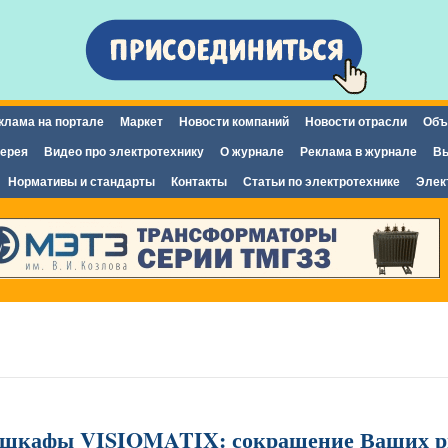
Перейти к
основному
содержанию
клама на портале
Маркет
Новости компаний
Новости отрасли
Объ
ерея
Видео про электротехнику
О журнале
Реклама в журнале
Вы
Нормативы и стандарты
Контакты
Статьи по электротехнике
Элек
шкафы VISIOMATIX: сокращение Ваших ри