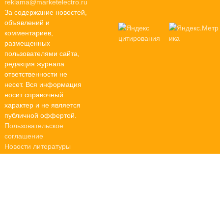
reklama@marketelectro.ru
За содержание новостей,
объявлений и
комментариев,
размещенных
пользователями сайта,
редакция журнала
ответственности не
несет. Вся информация
носит справочный
характер и не является
публичной оффертой.
Пользовательское
соглашение
Новости литературы