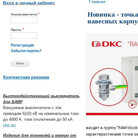
Вы здесь
Главная
Вход в личный кабинет
Новинка - точка
*
Электронная почта
навесных корпу
*
Пароль
Регистрация
Забыли пароль?
Контекстная реклама
Быстродействующий выключатель
для БАВР
Вакуумные выключатели с э/м
приводом 6(10) кВ на номинальные токи
до 4000 А, токи отключения до 50 кА
chc.su
входит в группу "RAM bloc
характеристиками точки з
Изделия для тоннелей и метро от