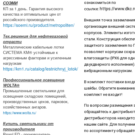
ознакомиться по
СОЭМИ
КП за 1 день. Гарантия высокого
https://www.dkc.
ссылке:
качества и оптимальных цен от
российского производителя.
Внешняя точка заземления
https://soemi.ru/product/metropoliten/
организации внешней сист
корпусов. Элементы изгот
Тех.решения для нефтегазовой
стали. Конструкция обесп
отрасти
защитного заземления по Г
Металлические кабельные лотки
СИСТЕМА КМ® устойчивые к
позволяет корпусам сохра
агрессивным факторам и усиленным
влагозащиты (IPХ6 для одн
нагрузкам
двухдверного исполнения).
https://km1.ru/catalog/lestnichnyj_lotok/
вибрационным нагрузкам.
Профессиональное освещение
В комплект поставки входят
WOLTA®
шайбы. Обратите внимание,
Промышленные светильники для
комплект не входит!
освещения складских помещений,
производственных цехов, парковок,
По вопросам размещения з
хозяйственных ангаров.
обращайтесь к дистрибьют
https://www.wolta.ru/
дистрибьюторов находится 
Купить светильники от
нашем сайте. Для получени
производителя
по ассортименту обращайт
PromLED - производитель