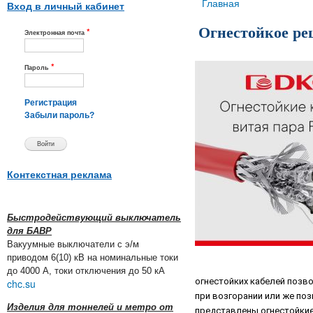
Вы здесь
Главная
Вход в личный кабинет
Огнестойкое ре
*
Электронная почта
*
Пароль
Регистрация
Забыли пароль?
Контекстная реклама
Быстродействующий выключатель
для БАВР
Вакуумные выключатели с э/м
приводом 6(10) кВ на номинальные токи
до 4000 А, токи отключения до 50 кА
огнестойких кабелей позв
chc.su
при возгорании или же по
Изделия для тоннелей и метро от
представлены огнестойкие 