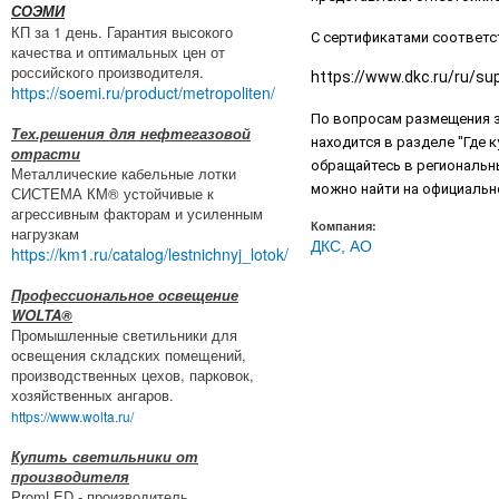
СОЭМИ
КП за 1 день. Гарантия высокого
С сертификатами соответс
качества и оптимальных цен от
российского производителя.
https://www.dkc.ru/ru/su
https://soemi.ru/product/metropoliten/
По вопросам размещения з
Тех.решения для нефтегазовой
находится в разделе "Где 
отрасти
обращайтесь в региональн
Металлические кабельные лотки
можно найти на официальн
СИСТЕМА КМ® устойчивые к
агрессивным факторам и усиленным
Компания:
нагрузкам
ДКС, АО
https://km1.ru/catalog/lestnichnyj_lotok/
Профессиональное освещение
WOLTA®
Промышленные светильники для
освещения складских помещений,
производственных цехов, парковок,
хозяйственных ангаров.
https://www.wolta.ru/
Купить светильники от
производителя
PromLED - производитель