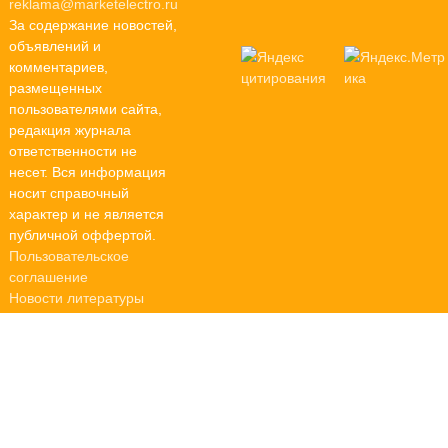
reklama@marketelectro.ru
За содержание новостей,
объявлений и
комментариев,
размещенных
пользователями сайта,
редакция журнала
ответственности не
несет. Вся информация
носит справочный
характер и не является
публичной оффертой.
Пользовательское
соглашение
Новости литературы