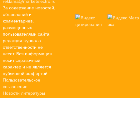
reklama@marketelectro.ru
За содержание новостей,
объявлений и
комментариев,
размещенных
пользователями сайта,
редакция журнала
ответственности не
несет. Вся информация
носит справочный
характер и не является
публичной оффертой.
Пользовательское
соглашение
Новости литературы