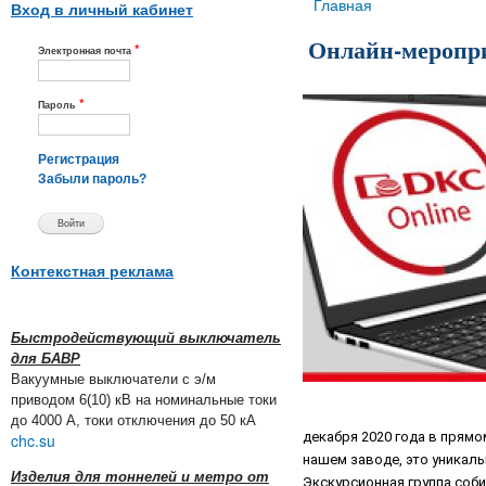
Вы здесь
Главная
Вход в личный кабинет
Онлайн-меропр
*
Электронная почта
*
Пароль
Регистрация
Забыли пароль?
Контекстная реклама
Быстродействующий выключатель
для БАВР
Вакуумные выключатели с э/м
приводом 6(10) кВ на номинальные токи
до 4000 А, токи отключения до 50 кА
декабря 2020 года в прямо
chc.su
нашем заводе, это уникаль
Изделия для тоннелей и метро от
Экскурсионная группа соби