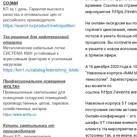
СОЭМИ
времени. Ссылка на страни
КП за 1 день. Гарантия высокого
https://eve
мероприятия:
качества и оптимальных цен от
российского производителя.
На онлайн-экскурсии вы п
https://soemi.ru/product/metropoliten/
горячего цинкования, лин
Тех.решения для нефтегазовой
лотков и узнать больше о
отрасти
процессов. Вы получите и
Металлические кабельные лотки
и узнаете о новом исполне
СИСТЕМА КМ® устойчивые к
в прямом эфире.
агрессивным факторам и усиленным
нагрузкам
А 16 декабря 2020 года в 
https://km1.ru/catalog/lestnichnyj_lotok/
"Навесные корпуса «RAM bl
технологии". Зарегистриро
Профессиональное освещение
вы можете по
WOLTA®
Промышленные светильники для
https://events.w
ссылке:
освещения складских помещений,
производственных цехов, парковок,
Навесные корпуса ST сери
хозяйственных ангаров.
построения систем автома
https://www.wolta.ru/
Онлайн-конференция – это
шкафы ST глазами внимате
Купить светильники от
клиента. На мероприятии в
производителя
устроены так, а не иначе, 
PromLED - производитель