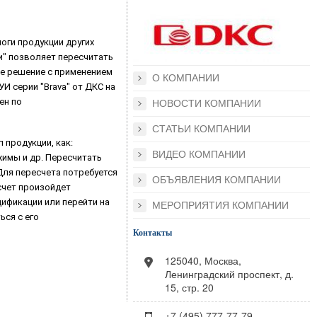
оги продукции других
и" позволяет пересчитать
ее решение с применением
О КОМПАНИИ
И серии "Brava" от ДКС на
ен по
НОВОСТИ КОМПАНИИ
СТАТЬИ КОМПАНИИ
 продукции, как:
ВИДЕО КОМПАНИИ
имы и др. Пересчитать
Для пересчета потребуется
ОБЪЯВЛЕНИЯ КОМПАНИИ
счет произойдет
цификации или перейти на
МЕРОПРИЯТИЯ КОМПАНИИ
ься с его
Контакты
125040, Москва,
Ленинградский проспект, д.
15, стр. 20
+7 (495) 777-77-79