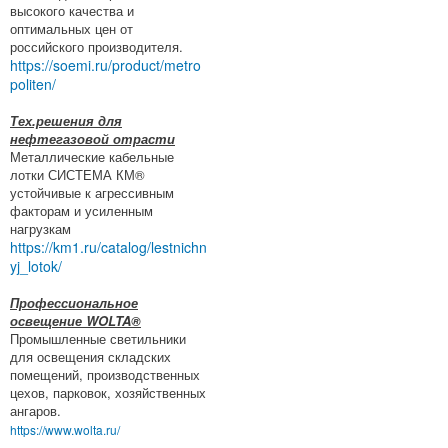
высокого качества и
оптимальных цен от
российского производителя.
https://soemi.ru/product/metro
politen/
Тех.решения для
нефтегазовой отрасти
Металлические кабельные
лотки СИСТЕМА КМ®
устойчивые к агрессивным
факторам и усиленным
нагрузкам
https://km1.ru/catalog/lestnichn
yj_lotok/
Профессиональное
освещение WOLTA®
Промышленные светильники
для освещения складских
помещений, производственных
цехов, парковок, хозяйственных
ангаров.
https://www.wolta.ru/