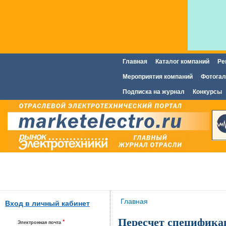
Главная
Каталог компаний
Ре
Главное меню
Мероприятия компаний
Фотогал
Подписка на журнал
Конкурсы
Вы здесь
Главная
Вход в личный кабинет
Пересчет специфика
*
Электронная почта