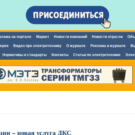
Перейти к
основному
содержанию
клама на портале
Маркет
Новости компаний
Новости отрасли
Объ
ерея
Видео про электротехнику
О журнале
Реклама в журнале
Вы
Нормативы и стандарты
Контакты
Статьи по электротехнике
Элек
ции – новая услуга ДКС