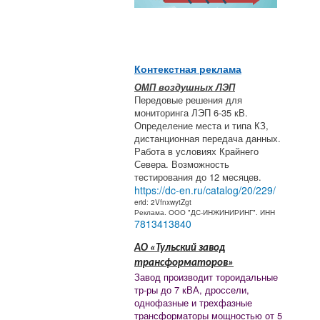
Контекстная реклама
ОМП воздушных ЛЭП
Передовые решения для
мониторинга ЛЭП 6-35 кВ.
Определение места и типа КЗ,
дистанционная передача данных.
Работа в условиях Крайнего
Севера. Возможность
тестирования до 12 месяцев.
https://dc-en.ru/catalog/20/229/
erid: 2VfnxwytZgt
Реклама. ООО "ДС-ИНЖИНИРИНГ". ИНН
7813413840
АО «Тульский завод
трансформаторов»
Завод производит тороидальные
тр-ры до 7 кВА, дроссели,
однофазные и трехфазные
трансформаторы мощностью от 5