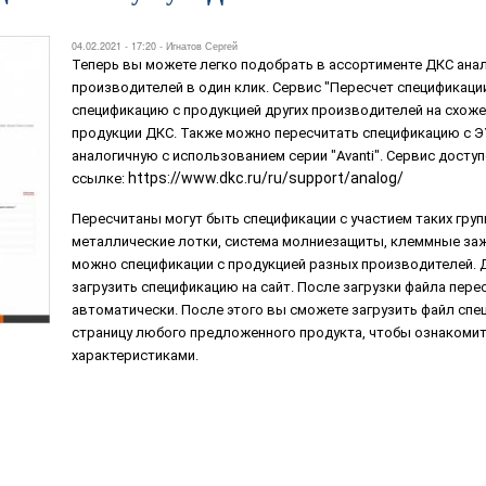
04.02.2021 - 17:20 -
Игнатов Сергей
Теперь вы можете легко подобрать в ассортименте ДКС анал
производителей в один клик. Сервис "Пересчет спецификаци
спецификацию с продукцией других производителей на схож
продукции ДКС. Также можно пересчитать спецификацию с ЭУ
аналогичную с использованием серии "Avanti". Сервис доступ
https://www.dkc.ru/ru/support/analog/
ссылке:
Пересчитаны могут быть спецификации с участием таких групп
металлические лотки, система молниезащиты, клеммные заж
можно спецификации с продукцией разных производителей. 
загрузить спецификацию на сайт. После загрузки файла пере
автоматически. После этого вы сможете загрузить файл спе
страницу любого предложенного продукта, чтобы ознакомит
характеристиками.